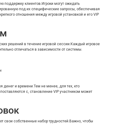
ую поддержку клиентов.Игроки могут ожидать
ированную под их специфические запросы, обеспечивая
крепкого отношения между игровой установкой и его VIP
ом
еских решений в течение игровой сессии.Каждый игровое
ительно отличаться в зависимости от системы.
и
 денег и времени.Тем не менее, для тех, кто
поставляются с, становление VIP участником может
овок
ют свои собственные набор трудностей.Важно, чтобы