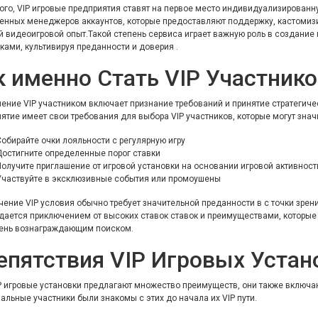
ого, VIP игровые предприятия ставят на первое место индивидуализированн
нных менеджеров аккаунтов, которые предоставляют поддержку, кастомиз
 видеоигровой опыт.Такой степень сервиса играет важную роль в создание 
ками, культивируя преданности и доверия .
к именно Стать VIP Участник
ение VIP участником включает признание требований и принятие стратегич
ятие имеет свои требования для выбора VIP участников, которые могут знач
Собирайте очки лояльности с регулярную игру
Достигните определенные порог ставки
Получите приглашение от игровой установки на основании игровой активност
Участвуйте в эксклюзивные события или промоушены
ение VIP условия обычно требует значительной преданности в с точки зрения
ается приключением от высоких ставок ставок и преимуществами, которые 
чень вознаграждающим поиском.
епятствия VIP Игровых Устан
P игровые установки предлагают множество преимуществ, они также включа
альные участники были знакомы с этих до начала их VIP пути.