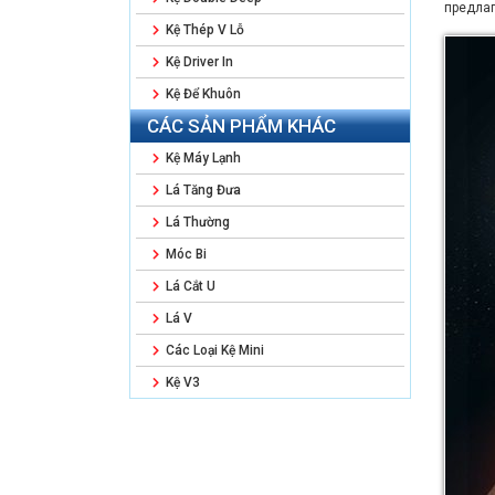
предла
Kệ Thép V Lỗ
Kệ Driver In
Kệ Để Khuôn
CÁC SẢN PHẨM KHÁC
Kệ Máy Lạnh
Lá Tăng Đưa
Lá Thường
Móc Bi
Lá Cắt U
Lá V
Các Loại Kệ Mini
Kệ V3