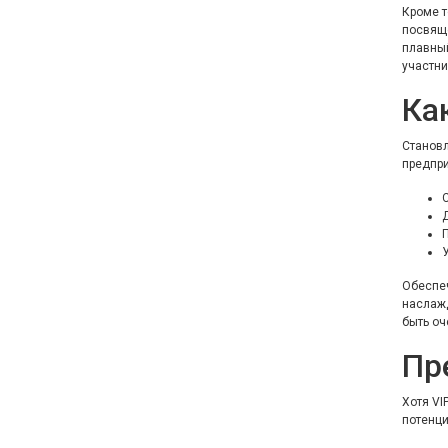
Кроме т
посвяще
плавный
участни
Ка
Становл
предпри
Обеспеч
наслажд
быть о
Пр
Хотя VI
потенци