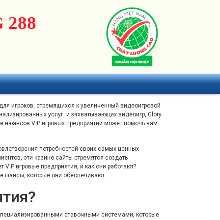
 288
т для игроков, стремящихся к увеличенный видеоигровой
нализированных услуг, и захватывающих видеоигр,
Glory
е нюансов VIP игровых предприятий может помочь вам
овлетворения потребностей своих самых ценных
ентов, эти казино сайты стремятся создать
VIP игровые предприятия, и как они работают?
ие шансы, которые они обеспечивают.
ятия?
 специализированными ставочными системами, которые