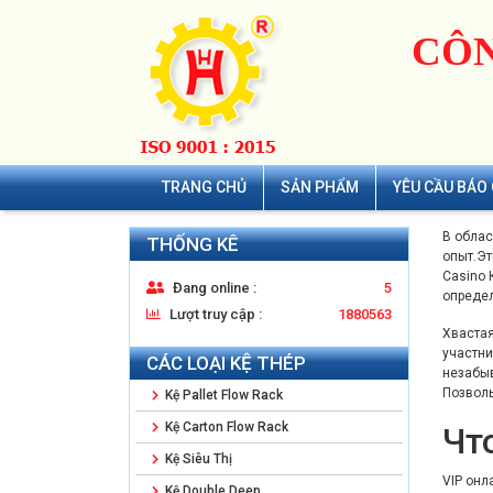
CÔN
TRANG CHỦ
SẢN PHẨM
YÊU CẦU BÁO 
В облас
THỐNG KÊ
опыт.Эт
Casino 
Đang online :
5
определ
Lượt truy cập :
1880563
Хвастая
участни
CÁC LOẠI KỆ THÉP
незабыв
Позволь
Kệ Pallet Flow Rack
Kệ Carton Flow Rack
Чт
Kệ Siêu Thị
VIP онл
Kệ Double Deep