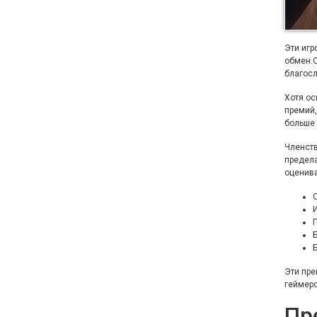
Эти игр
обмен.О
благос
Хотя ос
премий,
больше 
Членств
предела
оценива
Эти пре
геймеро
Пр