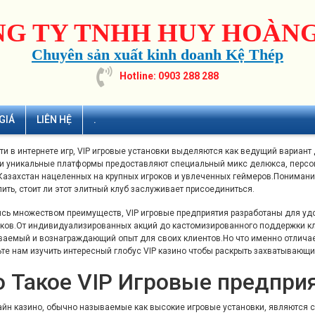
G TY TNHH HUY HOÀNG
Chuyên sản xuất kinh doanh Kệ Thép
Hotline: 0903 288 288
GIÁ
LIÊN HỆ
.
ти в интернете игр, VIP игровые установки выделяются как ведущий вариан
и уникальные платформы предоставляют специальный микс делюкса, персо
Казахстан
нацеленных на крупных игроков
и увлеченных геймеров.Понимани
ить, стоит ли этот элитный клуб заслуживает присоединиться.
сь множеством преимуществ, VIP игровые предприятия разработаны для уд
ков.От индивидуализированных акций до кастомизированного поддержки кли
аемый и вознаграждающий опыт для своих клиентов.Но что именно отличает 
те нам изучить интересный глобус VIP казино чтобы раскрыть захватывающ
о Такое VIP Игровые предпри
айн казино, обычно называемые как высокие игровые установки, являются