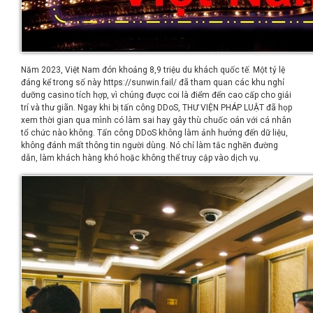
Năm 2023, Việt Nam đón khoảng 8,9 triệu du khách quốc tế. Một tỷ lệ
đáng kể trong số này
https://sunwin.fail/
đã tham quan các khu nghỉ
dưỡng casino tích hợp, vì chúng được coi là điểm đến cao cấp cho giải
trí và thư giãn. Ngay khi bị tấn công DDoS, THƯ VIỆN PHÁP LUẬT đã họp
xem thời gian qua mình có làm sai hay gây thù chuốc oán với cá nhân
tổ chức nào không. Tấn công DDoS không làm ảnh hưởng đến dữ liệu,
không đánh mất thông tin người dùng. Nó chỉ làm tắc nghẽn đường
dẫn, làm khách hàng khó hoặc không thể truy cập vào dịch vụ.