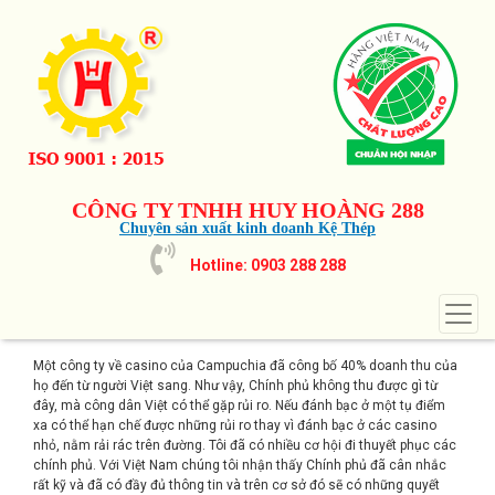
CÔNG TY TNHH HUY HOÀNG 288
Chuyên sản xuất kinh doanh Kệ Thép
Hotline: 0903 288 288
Một công ty về casino của Campuchia đã công bố 40% doanh thu của
họ đến từ người Việt sang. Như vậy, Chính phủ không thu được gì từ
đây, mà công dân Việt có thể gặp rủi ro. Nếu đánh bạc ở một tụ điểm
xa có thể hạn chế được những rủi ro thay vì đánh bạc ở các casino
nhỏ, nằm rải rác trên đường. Tôi đã có nhiều cơ hội đi thuyết phục các
chính phủ. Với Việt Nam chúng tôi nhận thấy Chính phủ đã cân nhắc
rất kỹ và đã có đầy đủ thông tin và trên cơ sở đó sẽ có những quyết