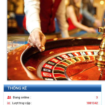
THỐNG KÊ
Đang online :
3
Lượt truy cập :
1881342