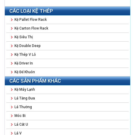
CÁC LOẠI KỆ THÉP
Kệ Pallet Flow Rack
Kệ Carton Flow Rack
Kệ Siêu Thị
Kệ Double Deep
Kệ Thép V Lỗ
Kệ Driver In
Kệ Để Khuôn
CÁC SẢN PHẨM KHÁC
Kệ Máy Lạnh
Lá Tăng Đưa
Lá Thường
Móc Bi
Lá Cắt U
Lá V