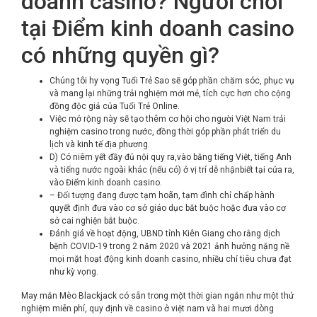
doanh casino? Người chơi
tại Điểm kinh doanh casino
có những quyền gì?
Chúng tôi hy vọng Tuổi Trẻ Sao sẽ góp phần chăm sóc, phục vụ
và mang lại những trải nghiệm mới mẻ, tích cực hơn cho cộng
đồng độc giả của Tuổi Trẻ Online.
Việc mở rộng này sẽ tạo thêm cơ hội cho người Việt Nam trải
nghiệm casino trong nước, đồng thời góp phần phát triển du
lịch và kinh tế địa phương.
D) Có niêm yết đầy đủ nội quy ra,vào bằng tiếng Việt, tiếng Anh
và tiếng nước ngoài khác (nếu có) ở vị trí dễ nhậnbiết tại cửa ra,
vào Điểm kinh doanh casino.
– Đối tượng đang được tạm hoãn, tạm đình chỉ chấp hành
quyết định đưa vào cơ sở giáo dục bắt buộc hoặc đưa vào cơ
sở cai nghiện bắt buộc.
Đánh giá về hoạt động, UBND tỉnh Kiên Giang cho rằng dịch
bệnh COVID-19 trong 2 năm 2020 và 2021 ảnh hưởng nặng nề
mọi mặt hoạt động kinh doanh casino, nhiều chỉ tiêu chưa đạt
như kỳ vọng.
May mắn Mèo Blackjack có sẵn trong một thời gian ngắn như một thử
nghiệm miễn phí, quy định về casino ở việt nam và hai mươi dòng