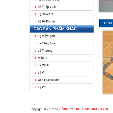
Kệ Thép V Lỗ
Kệ Driver In
Kệ Để Khuôn
HÌNH
CÁC SẢN PHẨM KHÁC
Kệ Máy Lạnh
Lá Tăng Đưa
Lá Thường
Móc Bi
Lá Cắt U
Lá V
Các Loại Kệ Mini
Kệ V3
Copyright © 2012 bởi
CÔNG TY TNHH HUY HOÀNG 288