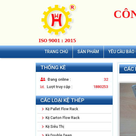
CÔN
TRANG CHỦ
SẢN PHẨM
YÊU CẦU BÁO 
THỐNG KÊ
CÁC 
Đang online :
32
Lượt truy cập :
1880253
CÁC LOẠI KỆ THÉP
Kệ Pallet Flow Rack
Kệ Carton Flow Rack
Kệ Siêu Thị
Kệ Double Deep