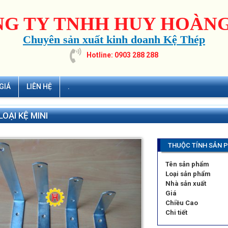
G TY TNHH HUY HOÀNG
Chuyên sản xuất kinh doanh Kệ Thép
Hotline: 0903 288 288
GIÁ
LIÊN HỆ
.
LOẠI KỆ MINI
THUỘC TÍNH SẢN 
Tên sản phẩm
Loại sản phẩm
Nhà sản xuất
Giá
Chiều Cao
Chi tiết