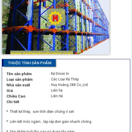
THUỘC TÍNH SẢN PHẨM
Tên sản phẩm
: Kệ Driver In
Loại sản phẩm
: Các Loại Kệ Thép
Nhà sản xuất
: Huy Hoàng 288 Co.,Ltd
Giá
: Liên hệ
Chiều Cao
: Liên Hệ
Chi tiết
* Thiết kế thép, sơn tĩnh điện chóng rỉ sét.
* Liên kết móc ngàm , lắp ráp đơn giản nhanh chóng.
* Sản phẩm tuổi thọ cao sử dụng lâu năm.