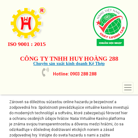
CÔNG TY TNHH HUY HOÀNG 288
Chuyên sản xuất kinh doanh Kệ Thép
Hotline: 0903 288 288
Zároveň sa dôležitou súčasťou online hazardu je bezpečnosť a
zodpovedná hra. Spoločnosti prevádzkujúce virtuálne kasína investujú
do moderných technológií a softvéru, ktoré zabezpečujú férovosť hier
a ochranu osobných údajov hráčov. Naša Virtuálne Kasíno platforma
je známa svojou transparentnosťou a dôverou medzi hráčmi, čo sa
odzrkadľuje v dôslednej dodržiavaní etických noriem a zásad
zodpovednej hry. Vstúpte do sveta hazardu s nami a zažite