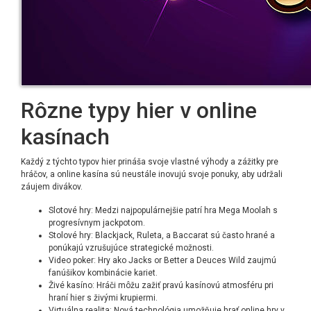
Rôzne typy hier v online
kasínach
Každý z týchto typov hier prináša svoje vlastné výhody a zážitky pre
hráčov, a online kasína sú neustále inovujú svoje ponuky, aby udržali
záujem divákov.
Slotové hry: Medzi najpopulárnejšie patrí hra Mega Moolah s
progresívnym jackpotom.
Stolové hry: Blackjack, Ruleta, a Baccarat sú často hrané a
ponúkajú vzrušujúce strategické možnosti.
Video poker: Hry ako Jacks or Better a Deuces Wild zaujmú
fanúšikov kombinácie kariet.
Živé kasíno: Hráči môžu zažiť pravú kasínovú atmosféru pri
hraní hier s živými krupiermi.
Virtuálna realita: Nová technológia umožňuje hrať online hry v