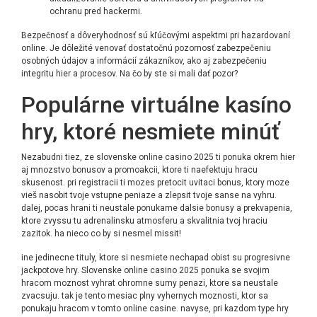
ochranu pred hackermi.
Bezpečnosť a dôveryhodnosť sú kľúčovými aspektmi pri hazardovaní
online. Je dôležité venovať dostatočnú pozornosť zabezpečeniu
osobných údajov a informácií zákazníkov, ako aj zabezpečeniu
integritu hier a procesov. Na čo by ste si mali dať pozor?
Populárne virtuálne kasíno
hry, ktoré nesmiete minúť
Nezabudni tiez, ze slovenske online casino 2025 ti ponuka okrem hier
aj mnozstvo bonusov a promoakcii, ktore ti naefektuju hracu
skusenost. pri registracii ti mozes pretocit uvitaci bonus, ktory moze
vieš nasobit tvoje vstupne peniaze a zlepsit tvoje sanse na vyhru.
dalej, pocas hrani ti neustale ponukame dalsie bonusy a prekvapenia,
ktore zvyssu tu adrenalinsku atmosferu a skvalitnia tvoj hraciu
zazitok. ha nieco co by si nesmel missit!
ine jedinecne tituly, ktore si nesmiete nechapad obist su progresivne
jackpotove hry.
Slovenske online casino 2025
ponuka se svojim
hracom moznost vyhrat ohromne sumy penazi, ktore sa neustale
zvacsuju. tak je tento mesiac plny vyhernych moznosti, ktor sa
ponukaju hracom v tomto online casine. navyse, pri kazdom type hry