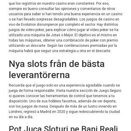
que los registros en nuestro casino eran constantes. Por eso,
siempre es bueno consultar las opiniones y comentarios de otros
usuarios para saber si han tenido una buena experiencia en un casino
o se han llevado sorpresas desagradables. Los juegos de casino en
vivo de Evolution disrumpieron por completo el sector. Hay distintos
juegos de video poker, para explicar cómo jugar al vídeo poker se ha
utilizado una máquina de Jotas o Mejor. El objetivo es el mismo en
todas las máquinas, obtener una combinación de poker con premio
utilizando un descarte. Según las combinaciones premiadas por la
máquina habrá que seguir una estrategia u otra en el descarte.
Nya slots från de bästa
leverantörerna
Recuerda que el juego solo es una experiencia agradable cuando se
juega de forma responsable. Visita nuestra sección de Juego Seguro
si quieres conocer las herramientas de control que tenemos a tu
disposición. Uno de sus hobbies favoritos, además de ver deporte,
son los juegos de mesa. Después de más de un lustro viviendo en
Londres, regresó a Madrid en 2020 y sigue redescubriendo la ciudad
en su día a día.
Pot Juca Sloturi pe Bani Reali