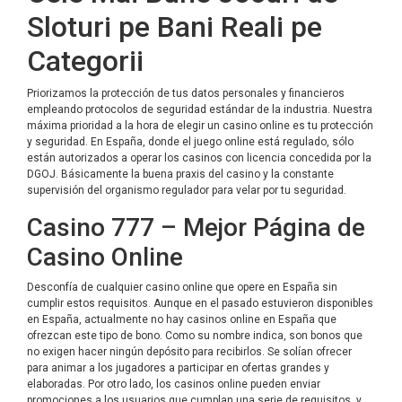
Sloturi pe Bani Reali pe
Categorii
Priorizamos la protección de tus datos personales y financieros
empleando protocolos de seguridad estándar de la industria. Nuestra
máxima prioridad a la hora de elegir un casino online es tu protección
y seguridad. En España, donde el juego online está regulado, sólo
están autorizados a operar los casinos con licencia concedida por la
DGOJ. Básicamente la buena praxis del casino y la constante
supervisión del organismo regulador para velar por tu seguridad.
Casino 777 – Mejor Página de
Casino Online
Desconfía de cualquier casino online que opere en España sin
cumplir estos requisitos. Aunque en el pasado estuvieron disponibles
en España, actualmente no hay casinos online en España que
ofrezcan este tipo de bono. Como su nombre indica, son bonos que
no exigen hacer ningún depósito para recibirlos. Se solían ofrecer
para animar a los jugadores a participar en ofertas grandes y
elaboradas. Por otro lado, los casinos online pueden enviar
promociones a los usuarios que cumplan una serie de requisitos, y