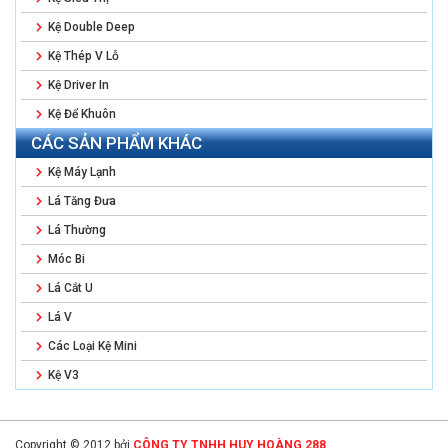
Kệ Double Deep
Kệ Thép V Lỗ
Kệ Driver In
Kệ Để Khuôn
CÁC SẢN PHẨM KHÁC
Kệ Máy Lạnh
Lá Tăng Đưa
Lá Thường
Móc Bi
Lá Cắt U
Lá V
Các Loại Kệ Mini
Kệ V3
Copyright © 2012 bởi
CÔNG TY TNHH HUY HOÀNG 288