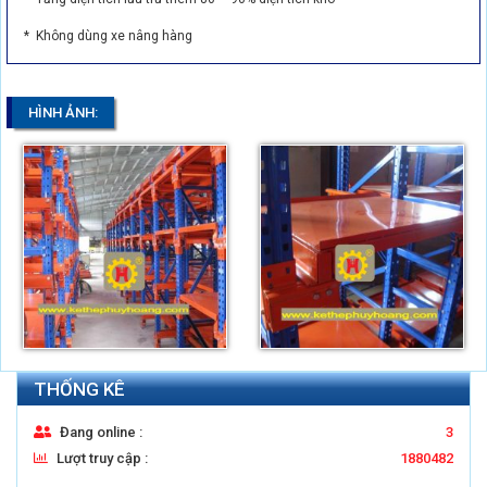
* Không dùng xe nâng hàng
HÌNH ẢNH:
THỐNG KÊ
Đang online :
3
Lượt truy cập :
1880482