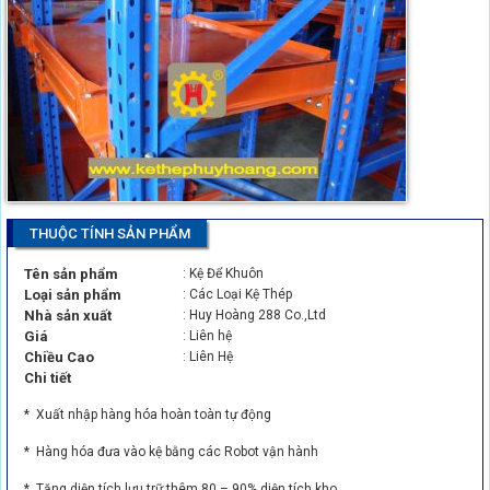
THUỘC TÍNH SẢN PHẨM
Tên sản phẩm
: Kệ Để Khuôn
Loại sản phẩm
: Các Loại Kệ Thép
Nhà sản xuất
: Huy Hoàng 288 Co.,Ltd
Giá
: Liên hệ
Chiều Cao
: Liên Hệ
Chi tiết
* Xuất nhập hàng hóa hoàn toàn tự động
* Hàng hóa đưa vào kệ bằng các Robot vận hành
* Tăng diện tích lưu trữ thêm 80 – 90% diện tích kho