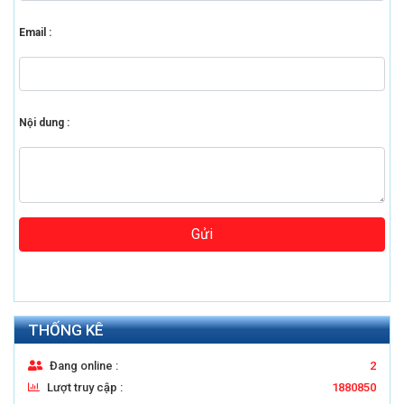
Email :
Nội dung :
Gửi
THỐNG KÊ
Đang online :
2
Lượt truy cập :
1880850