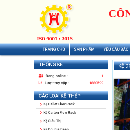
CÔN
TRANG CHỦ
SẢN PHẨM
YÊU CẦU BÁO 
THỐNG KÊ
KỆ D
Đang online :
1
Lượt truy cập :
1880599
CÁC LOẠI KỆ THÉP
Kệ Pallet Flow Rack
Kệ Carton Flow Rack
Kệ Siêu Thị
Kệ Double Deep