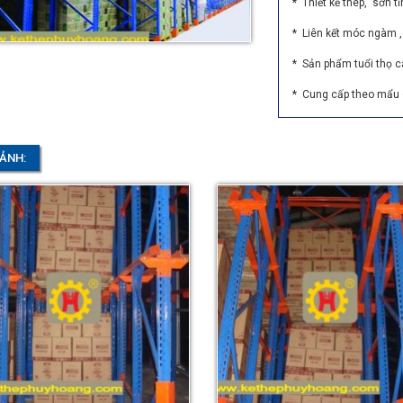
* Thiết kế thép, sơn tĩ
* Liên kết móc ngàm ,
* Sản phẩm tuổi thọ c
* Cung cấp theo mẩu c
 ẢNH: