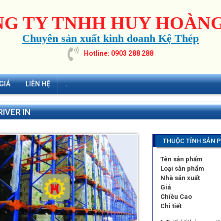
G TY TNHH HUY HOÀNG
Chuyên sản xuất kinh doanh Kệ Thép
Hotline: 0903 288 288
GIÁ
LIÊN HỆ
.
RIVER IN
THUỘC TÍNH SẢN 
Tên sản phẩm
Loại sản phẩm
Nhà sản xuất
Giá
Chiều Cao
Chi tiết