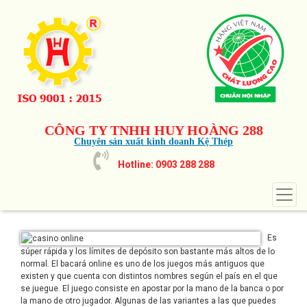
CÔNG TY TNHH HUY HOÀNG 288
Chuyên sản xuất kinh doanh Kệ Thép
Hotline: 0903 288 288
Es
súper rápida y los límites de depósito son bastante más altos de lo
normal. El bacará online es uno de los juegos más antiguos que
existen y que cuenta con distintos nombres según el país en el que
se juegue. El juego consiste en apostar por la mano de la banca o por
la mano de otro jugador. Algunas de las variantes a las que puedes