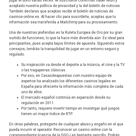
jugar el bono varias veces. Al suscribirte confirmas haber leído y
aceptado nuestra política de privacidad y la del boletín de noticias.
También declaras que aceptas recibir el boletín de noticias de
casinos-online.es. Al hacer clic para suscribirte, aceptas que tu
información sea transferida a Mailchimp para su procesamiento.
Una de nuestras preferidas es la Ruleta Europea de Oro por su gran
surtido de funciones, lo que la hace más divertida aún. Es ideal para
principiantes, pues acepta bajos límites de apuesta. Siguiendo estos
consejos, tendrás la tranquilidad de jugar en un entorno seguro y
regulado.
Su inspiración va desde el deporte a la música, el cine y la TV
o las tragaperras clásicas.
Por eso, en Casasdeapuestas.com nuestro equipo de
expertos ha analizado los diferentes casinos legales en
España para ofrecerte la información más completa de cada
uno de ellos.
El mercado español continúa en expansión desde su
regulación en 2011.
Por tanto, requiere invertir tiempo en investigar qué juegos
tienen un mayor índice de RTP.
En otras palabras, protegerte de cualquier abuso y engaño en el que
pueda incurrir el operador. Reconocer un casino online con la
correspondiente licencia de la DGOJ es bastante sencillo. Podrás