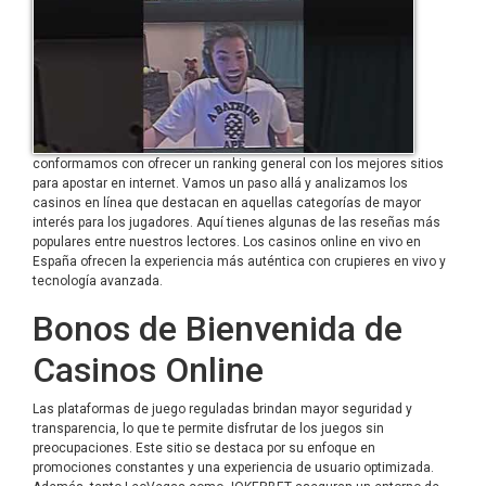
conformamos con ofrecer un ranking general con los mejores sitios
para apostar en internet. Vamos un paso allá y analizamos los
casinos en línea que destacan en aquellas categorías de mayor
interés para los jugadores. Aquí tienes algunas de las reseñas más
populares entre nuestros lectores. Los casinos online en vivo en
España ofrecen la experiencia más auténtica con crupieres en vivo y
tecnología avanzada.
Bonos de Bienvenida de
Casinos Online
Las plataformas de juego reguladas brindan mayor seguridad y
transparencia, lo que te permite disfrutar de los juegos sin
preocupaciones. Este sitio se destaca por su enfoque en
promociones constantes y una experiencia de usuario optimizada.