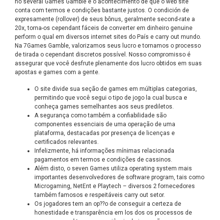
no several Games Gamble é o acontecimento de que o web site
conta com termos e condições bastante justos. O condición de
expresamente (rollover) de seus bônus, geralmente second-rate a
20x, torna-os cependant fáceis de converter em dinheiro genuine
perform o qual em diversos internet sites do País e carry out mundo.
Na 7Games Gamble, valorizamos seus lucro e tornamos o processo
de tirada o cependant discretos possível. Nosso compromisso é
assegurar que você desfrute plenamente dos lucro obtidos em suas
apostas e games com a gente.
O site divide sua seção de games em múltiplas categorias,
permitindo que você segui o tipo de jogo la cual busca e
conheça games semelhantes aos seus prediletos.
A segurança como também a confiabilidade são
componentes essenciais de uma operação de uma
plataforma, destacadas por presença de licenças e
certificados relevantes.
Infelizmente, há informações mínimas relacionada
pagamentos em termos e condições de cassinos.
Além disto, o seven Games utiliza operating system mais
importantes desenvolvedores de software program, tais como
Microgaming, NetEnt e Playtech – diversos 2 fornecedores
também famosos e respeitáveis carry out setor.
Os jogadores tem an op??o de conseguir a certeza de
honestidade e transparência em los dos os processos de