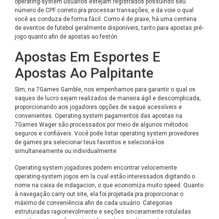
operating-system usuários estejam registrados possuindo seu
número de CPF correto pra processar transações, e da voie o qual
você as conduza de forma fácil. Como é de praxe, há uma centena
de eventos de futebol geralmente disponíveis, tanto para apostas pré-
jogo quanto afin de apostas ao festón.
Apostas Em Esportes E
Apostas Ao Palpitante
Sim, na 7Games Gamble, nos empenhamos para garantir o qual os
saques de lucro sejam realizados de maneira ágil e descomplicada,
proporcionando aos jogadores opções de saque acessíveis e
convenientes. Operating-system pagamentos das apostas na
7Games Wager são processados por meio de algunos métodos
seguros e confiáveis. Você pode listar operating system provedores
de games pra selecionar teus favoritos e selecioná-los
simultaneamente ou individualmente.
Operating-system jogadores podem encontrar velocemente
operating-system jogos em la cual estão interessados digitando o
nome na caixa de indagacion, o que economiza muito speed. Quanto
à navegação carry out site, ela foi projetada pra proporcionar o
máximo de conveniência afin de cada usuário. Categorias
estruturadas ragionevolmente e seções sinceramente rotuladas