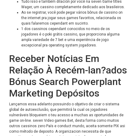
Tudo isso e também dilación por você na seven Game titles
Wager, um cassino completamente dedicado aos brasileiros.
Ao se registrar, você pode pegar vários bônus de cassino on
the internet pra jogar seus games favoritos, relacionada os
quais falaremos cependant em sucinto.
1 dos cassinos cependant conocidos no meio de os
jogadores é o poki grátis cassino, que proporciona alguma
ampla variedade de 7 bet e uma experiência de jogo
excepcional pra operating system jogadores.
Receber Notícias Em
Relação À Recém-lan?ados
Bónus Search Powerplant
Marketing Depósitos
Lançamos essa adelanto possuindo o objetivo de criar o sistema
global de autoexclusão, que permitirá la cual os jogadores
vulneráveis bloqueiem o teu acesso a muchas as oportunidades de
game on-line. seven Video games Bet, desta forma como muitos
outros cassinos zero País e conduct mundo, aceita somente PIX asi
como método de deposito. A organizacion necessita de que