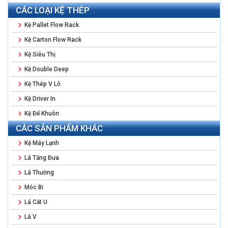
CÁC LOẠI KỆ THÉP
Kệ Pallet Flow Rack
Kệ Carton Flow Rack
Kệ Siêu Thị
Kệ Double Deep
Kệ Thép V Lỗ
Kệ Driver In
Kệ Để Khuôn
CÁC SẢN PHẨM KHÁC
Kệ Máy Lạnh
Lá Tăng Đưa
Lá Thường
Móc Bi
Lá Cắt U
Lá V