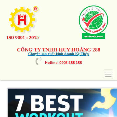
CÔNG TY TNHH HUY HOÀNG 288
Chuyên sản xuất kinh doanh Kệ Thép
Hotline: 0903 288 288