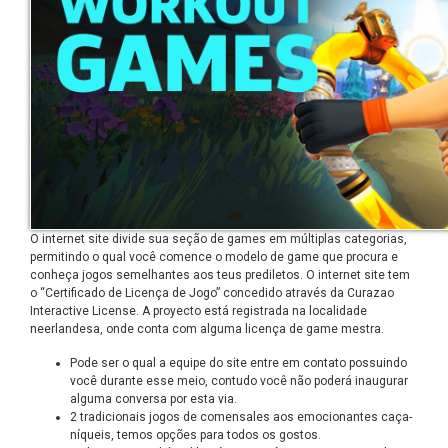
O internet site divide sua seção de games em múltiplas categorias,
permitindo o qual você comence o modelo de game que procura e
conheça jogos semelhantes aos teus prediletos. O internet site tem
o “Certificado de Licença de Jogo” concedido através da Curazao
Interactive License. A proyecto está registrada na localidade
neerlandesa, onde conta com alguma licença de game mestra.
Pode ser o qual a equipe do site entre em contato possuindo
você durante esse meio, contudo você não poderá inaugurar
alguma conversa por esta via.
2 tradicionais jogos de comensales aos emocionantes caça-
níqueis, temos opções para todos os gostos.