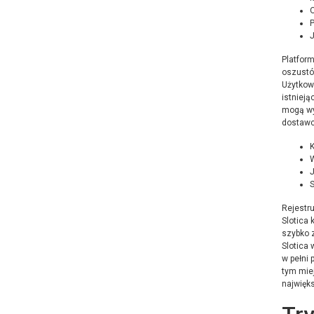
O
P
J
Platfor
oszustó
Użytkow
istniej
mogą wy
dostawc
K
W
J
S
Rejestru
Slotica 
szybko 
Slotica
w pełni 
tym miej
najwięk