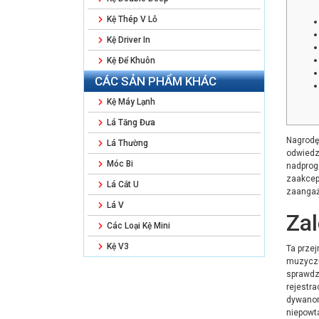
Kệ Thép V Lỗ
Kệ Driver In
Kệ Để Khuôn
CÁC SẢN PHẨM KHÁC
Kệ Máy Lạnh
Lá Tăng Đưa
Nagrodę 
Lá Thường
odwiedze
Móc Bi
nadprog
zaakcep
Lá Cắt U
zaangaż
Lá V
Zal
Các Loại Kệ Mini
Kệ V3
Ta prze
muzyczn
sprawdza
rejestra
dywanom
niepowt