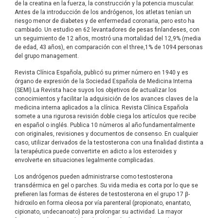
de la creatina en la fuerza, la construcción y la potencia muscular.
Antes de la introducción de los andrógenos, los atletas tenían un
riesgo menor de diabetes y de enfermedad coronaria, pero esto ha
cambiado. Un estudio en 62 levantadores de pesas finlandeses, con
un seguimiento de 12 años, mostró una mortalidad del 12,9% (media
de edad, 43 años), en comparación con el three,1% de 1094 personas
del grupo management.
Revista Clínica Española, publicó su primer número en 1940 y es
órgano de expresión de la Sociedad Española de Medicina Interna
(SEMI).La Revista hace suyos los objetivos de actualizar los
conocimientos y facilitar la adquisición de los avances claves de la
medicina interna aplicados a la clínica. Revista Clínica Española
somete a una rigurosa revisión doble ciega los artículos que recibe
en español o inglés. Publica 10 números al año fundamentalmente
con originales, revisiones y documentos de consenso. En cualquier
caso, utilizar derivados de la testosterona con una finalidad distinta a
la terapéutica puede convertirte en adicto a los esteroides y
envolverte en situaciones legalmente complicadas.
Los andrógenos pueden administrarse como testosterona
transdérmica en gel o parches. Su vida media es corta por lo que se
prefieren las formas de ésteres de testosterona en el grupo 17 β-
hidroxilo en forma oleosa por vía parenteral (propionato, enantato,
cipionato, undecanoato) para prolongar su actividad. La mayor