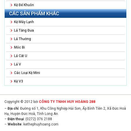
Kệ Để Khuôn
CÁC SẢN PHẨM KHÁC
Kệ Máy Lạnh
Lá Tăng Đưa
Lá Thường
Móc Bi
Lá Cắt U
Lá V
Các Loại Kệ Mini
Kệ V3
Copyright © 2012 bởi
CÔNG TY TNHH HUY HOÀNG 288
–
Địa chỉ
: Đường số 1, Khu Công Nghiệp Hải Sơn, Ấp Bình Tiền 2, Xã Đức Hoà
Hạ, Huyện Đức Hoà, Tỉnh Long An.
–
Điện thoại
: (0272) 376 2188
–
Website
:
kethephuyhoang.com