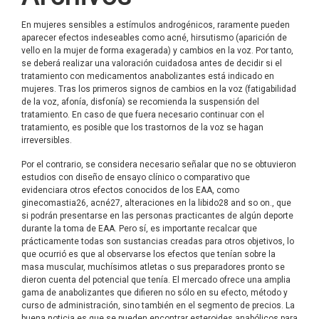
En mujeres sensibles a estímulos androgénicos, raramente pueden
aparecer efectos indeseables como acné, hirsutismo (aparición de
vello en la mujer de forma exagerada) y cambios en la voz. Por tanto,
se deberá realizar una valoración cuidadosa antes de decidir si el
tratamiento con medicamentos anabolizantes está indicado en
mujeres. Tras los primeros signos de cambios en la voz (fatigabilidad
de la voz, afonía, disfonía) se recomienda la suspensión del
tratamiento. En caso de que fuera necesario continuar con el
tratamiento, es posible que los trastornos de la voz se hagan
irreversibles.
Por el contrario, se considera necesario señalar que no se obtuvieron
estudios con diseño de ensayo clínico o comparativo que
evidenciara otros efectos conocidos de los EAA, como
ginecomastia26, acné27, alteraciones en la libido28 and so on., que
si podrán presentarse en las personas practicantes de algún deporte
durante la toma de EAA. Pero sí, es importante recalcar que
prácticamente todas son sustancias creadas para otros objetivos, lo
que ocurrió es que al observarse los efectos que tenían sobre la
masa muscular, muchísimos atletas o sus preparadores pronto se
dieron cuenta del potencial que tenía. El mercado ofrece una amplia
gama de anabolizantes que difieren no sólo en su efecto, método y
curso de administración, sino también en el segmento de precios. La
buena noticia es que se pueden encontrar esteroides anabólicos para