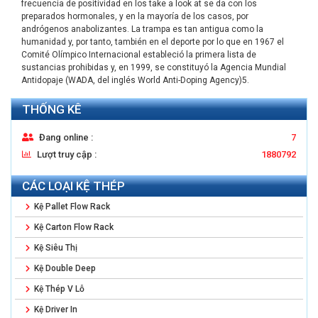
frecuencia de positividad en los take a look at se da con los
preparados hormonales, y en la mayoría de los casos, por
andrógenos anabolizantes. La trampa es tan antigua como la
humanidad y, por tanto, también en el deporte por lo que en 1967 el
Comité Olímpico Internacional estableció la primera lista de
sustancias prohibidas y, en 1999, se constituyó la Agencia Mundial
Antidopaje (WADA, del inglés World Anti-Doping Agency)5.
THỐNG KÊ
Đang online :
7
Lượt truy cập :
1880792
CÁC LOẠI KỆ THÉP
Kệ Pallet Flow Rack
Kệ Carton Flow Rack
Kệ Siêu Thị
Kệ Double Deep
Kệ Thép V Lỗ
Kệ Driver In