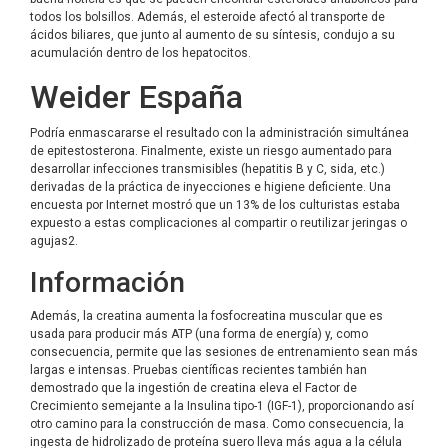
todos los bolsillos. Además, el esteroide afectó al transporte de
ácidos biliares, que junto al aumento de su síntesis, condujo a su
acumulación dentro de los hepatocitos.
Weider España
Podría enmascararse el resultado con la administración simultánea
de epitestosterona. Finalmente, existe un riesgo aumentado para
desarrollar infecciones transmisibles (hepatitis B y C, sida, etc.)
derivadas de la práctica de inyecciones e higiene deficiente. Una
encuesta por Internet mostró que un 13% de los culturistas estaba
expuesto a estas complicaciones al compartir o reutilizar jeringas o
agujas2.
Información
Además, la creatina aumenta la fosfocreatina muscular que es
usada para producir más ATP (una forma de energía) y, como
consecuencia, permite que las sesiones de entrenamiento sean más
largas e intensas. Pruebas científicas recientes también han
demostrado que la ingestión de creatina eleva el Factor de
Crecimiento semejante a la Insulina tipo-1 (IGF-1), proporcionando así
otro camino para la construcción de masa. Como consecuencia, la
ingesta de hidrolizado de proteína suero lleva más agua a la célula