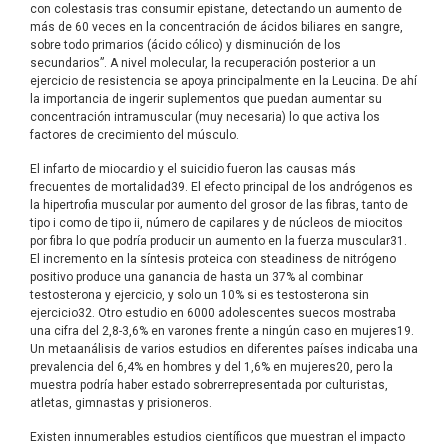
con colestasis tras consumir epistane, detectando un aumento de
más de 60 veces en la concentración de ácidos biliares en sangre,
sobre todo primarios (ácido cólico) y disminución de los
secundarios”. A nivel molecular, la recuperación posterior a un
ejercicio de resistencia se apoya principalmente en la Leucina. De ahí
la importancia de ingerir suplementos que puedan aumentar su
concentración intramuscular (muy necesaria) lo que activa los
factores de crecimiento del músculo.
El infarto de miocardio y el suicidio fueron las causas más
frecuentes de mortalidad39. El efecto principal de los andrógenos es
la hipertrofia muscular por aumento del grosor de las fibras, tanto de
tipo i como de tipo ii, número de capilares y de núcleos de miocitos
por fibra lo que podría producir un aumento en la fuerza muscular31.
El incremento en la síntesis proteica con steadiness de nitrógeno
positivo produce una ganancia de hasta un 37% al combinar
testosterona y ejercicio, y solo un 10% si es testosterona sin
ejercicio32. Otro estudio en 6000 adolescentes suecos mostraba
una cifra del 2,8-3,6% en varones frente a ningún caso en mujeres19.
Un metaanálisis de varios estudios en diferentes países indicaba una
prevalencia del 6,4% en hombres y del 1,6% en mujeres20, pero la
muestra podría haber estado sobrerrepresentada por culturistas,
atletas, gimnastas y prisioneros.
Existen innumerables estudios científicos que muestran el impacto