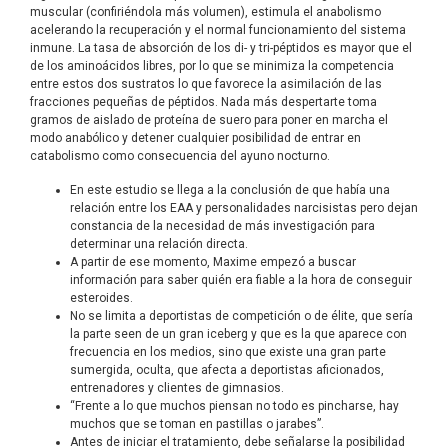
muscular (confiriéndola más volumen), estimula el anabolismo
acelerando la recuperación y el normal funcionamiento del sistema
inmune. La tasa de absorción de los di- y tri-péptidos es mayor que el
de los aminoácidos libres, por lo que se minimiza la competencia
entre estos dos sustratos lo que favorece la asimilación de las
fracciones pequeñas de péptidos. Nada más despertarte toma
gramos de aislado de proteína de suero para poner en marcha el
modo anabólico y detener cualquier posibilidad de entrar en
catabolismo como consecuencia del ayuno nocturno.
En este estudio se llega a la conclusión de que había una
relación entre los EAA y personalidades narcisistas pero dejan
constancia de la necesidad de más investigación para
determinar una relación directa.
A partir de ese momento, Maxime empezó a buscar
información para saber quién era fiable a la hora de conseguir
esteroides.
No se limita a deportistas de competición o de élite, que sería
la parte seen de un gran iceberg y que es la que aparece con
frecuencia en los medios, sino que existe una gran parte
sumergida, oculta, que afecta a deportistas aficionados,
entrenadores y clientes de gimnasios.
“Frente a lo que muchos piensan no todo es pincharse, hay
muchos que se toman en pastillas o jarabes”.
Antes de iniciar el tratamiento, debe señalarse la posibilidad