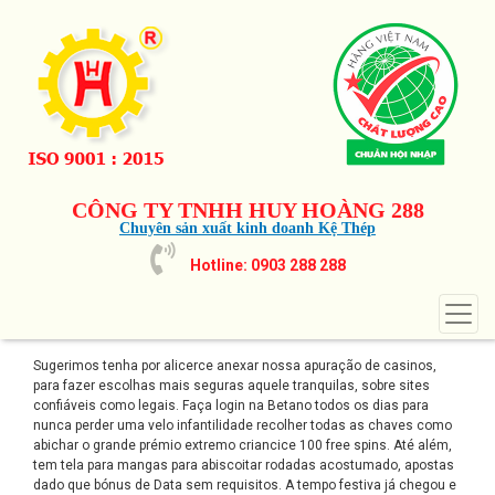
CÔNG TY TNHH HUY HOÀNG 288
Chuyên sản xuất kinh doanh Kệ Thép
Hotline: 0903 288 288
Sugerimos tenha por alicerce anexar nossa apuração de casinos,
para fazer escolhas mais seguras aquele tranquilas, sobre sites
confiáveis como legais. Faça login na Betano todos os dias para
nunca perder uma velo infantilidade recolher todas as chaves como
abichar o grande prémio extremo criancice 100 free spins. Até além,
tem tela para mangas para abiscoitar rodadas acostumado, apostas
dado que bónus de Data sem requisitos.
A tempo festiva já chegou e