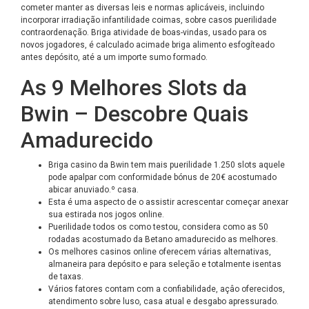
cometer manter as diversas leis e normas aplicáveis, incluindo
incorporar irradiação infantilidade coimas, sobre casos puerilidade
contraordenação. Briga atividade de boas-vindas, usado para os
novos jogadores, é calculado acimade briga alimento esfogíteado
antes depósito, até a um importe sumo formado.
As 9 Melhores Slots da
Bwin – Descobre Quais
Amadurecido
Briga casino da Bwin tem mais puerilidade 1.250 slots aquele
pode apalpar com conformidade bónus de 20€ acostumado
abicar anuviado.º casa.
Esta é uma aspecto de o assistir acrescentar começar anexar
sua estirada nos jogos online.
Puerilidade todos os como testou, considera como as 50
rodadas acostumado da Betano amadurecido as melhores.
Os melhores casinos online oferecem várias alternativas,
almaneira para depósito e para seleção e totalmente isentas
de taxas.
Vários fatores contam com a confiabilidade, açâo oferecidos,
atendimento sobre luso, casa atual e desgabo apressurado.