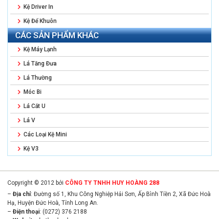
Kệ Driver In
Kệ Để Khuôn
CÁC SẢN PHẨM KHÁC
Kệ Máy Lạnh
Lá Tăng Đưa
Lá Thường
Móc Bi
Lá Cắt U
Lá V
Các Loại Kệ Mini
Kệ V3
Copyright © 2012 bởi
CÔNG TY TNHH HUY HOÀNG 288
–
Địa chỉ
: Đường số 1, Khu Công Nghiệp Hải Sơn, Ấp Bình Tiền 2, Xã Đức Hoà
Hạ, Huyện Đức Hoà, Tỉnh Long An.
–
Điện thoại
: (0272) 376 2188