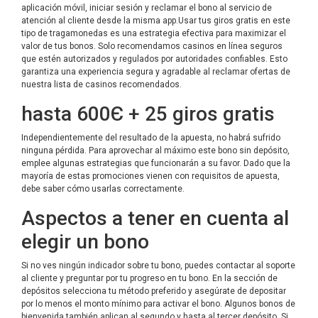
aplicación móvil, iniciar sesión y reclamar el bono al servicio de
atención al cliente desde la misma app.Usar tus giros gratis en este
tipo de tragamonedas es una estrategia efectiva para maximizar el
valor de tus bonos. Solo recomendamos casinos en línea seguros
que estén autorizados y regulados por autoridades confiables. Esto
garantiza una experiencia segura y agradable al reclamar ofertas de
nuestra lista de casinos recomendados.
hasta 600Є + 25 giros gratis
Independientemente del resultado de la apuesta, no habrá sufrido
ninguna pérdida. Para aprovechar al máximo este bono sin depósito,
emplee algunas estrategias que funcionarán a su favor. Dado que la
mayoría de estas promociones vienen con requisitos de apuesta,
debe saber cómo usarlas correctamente.
Aspectos a tener en cuenta al
elegir un bono
Si no ves ningún indicador sobre tu bono, puedes contactar al soporte
al cliente y preguntar por tu progreso en tu bono. En la sección de
depósitos selecciona tu método preferido y asegúrate de depositar
por lo menos el monto mínimo para activar el bono. Algunos bonos de
bienvenida también aplican al segundo y hasta al tercer depósito. Si