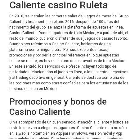
Caliente casino Ruleta
En 2010, se instalan las primeras salas de juegos de mesa del Grupo
Caliente, y finalmente, en el año 2016, después de 100 años del
nacimiento del grupo, se lanza la plataforma de apuestas en línea,
Casino Caliente. Donde jugadores de todo México, y a partir de ahí, el
resto del mundo, pudieron disfrutar de sus juegos de casino favorito.
Cuando nos referimos a Casino Caliente, hablamos de una
plataforma como ninguna otra. Por sus excelentes tasas,
promociones y por ser la principal referencia en lo que apuestas
online se refiere, es hoy en día uno de los favoritos de todo México.
En este sentido, los servicios que ofrece incluyen todo tipo de
actividades relacionadas al juego en línea, a las apuestas deportivas
y al trading deportivo en general. Caliente se destaca como una de
las opciones más completas y confiables para los entusiastas de los
casinos en línea en México.
Promociones y bonos de
Casino Caliente
Si va acompañado de un buen servicio, atención al cliente y bonos es
obvio lo que van a elegir los jugadores. Casino Caliente está no sólo
en la web, sino también en App para Windows, versión móvil y App