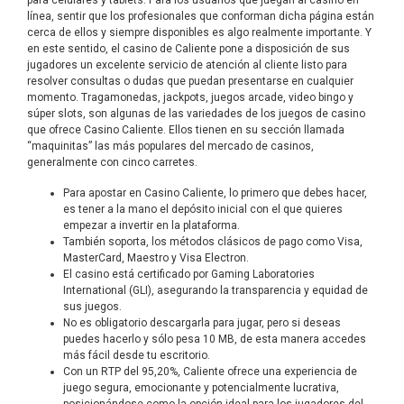
para celulares y tablets. Para los usuarios que juegan al casino en
línea, sentir que los profesionales que conforman dicha página están
cerca de ellos y siempre disponibles es algo realmente importante. Y
en este sentido, el casino de Caliente pone a disposición de sus
jugadores un excelente servicio de atención al cliente listo para
resolver consultas o dudas que puedan presentarse en cualquier
momento. Tragamonedas, jackpots, juegos arcade, video bingo y
súper slots, son algunas de las variedades de los juegos de casino
que ofrece Casino Caliente. Ellos tienen en su sección llamada
“maquinitas” las más populares del mercado de casinos,
generalmente con cinco carretes.
Para apostar en Casino Caliente, lo primero que debes hacer,
es tener a la mano el depósito inicial con el que quieres
empezar a invertir en la plataforma.
También soporta, los métodos clásicos de pago como Visa,
MasterCard, Maestro y Visa Electron.
El casino está certificado por Gaming Laboratories
International (GLI), asegurando la transparencia y equidad de
sus juegos.
No es obligatorio descargarla para jugar, pero si deseas
puedes hacerlo y sólo pesa 10 MB, de esta manera accedes
más fácil desde tu escritorio.
Con un RTP del 95,20%, Caliente ofrece una experiencia de
juego segura, emocionante y potencialmente lucrativa,