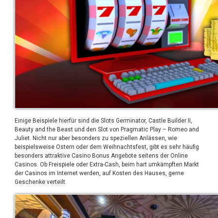
Einige Beispiele hierfür sind die Slots Germinator, Castle Builder II,
Beauty and the Beast und den Slot von Pragmatic Play – Romeo and
Juliet. Nicht nur aber besonders zu speziellen Anlässen, wie
beispielsweise Ostern oder dem Weihnachtsfest, gibt es sehr häufig
besonders attraktive Casino Bonus Angebote seitens der Online
Casinos. Ob Freispiele oder Extra-Cash, beim hart umkämpften Markt
der Casinos im Internet werden, auf Kosten des Hauses, gerne
Geschenke verteilt.