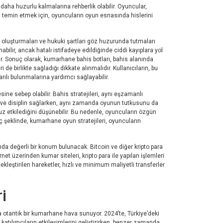
a daha huzurlu kalmalarına rehberlik olabilir. Oyuncular,
 temin etmek için, oyuncuların oyun esnasında hislerini
ni oluşturmaları ve hukuki şartları göz huzurunda tutmaları
abilir, ancak hatalı istifadeye edildiğinde ciddi kayıplara yol
ir. Sonuç olarak, kumarhane bahis botları, bahis alanında
 de birlikte sağladığı dikkate alınmalıdır. Kullanıcıların, bu
arılı bulunmalarına yardımcı sağlayabilir.
ne sebep olabilir. Bahis stratejileri, aynı eşzamanlı
ve ve disiplin sağlarken, aynı zamanda oyunun tutkusunu da
z etkilediğini düşünebilir. Bu nedenle, oyuncuların özgün
uç şeklinde, kumarhane oyun stratejileri, oyuncuların
ında değerli bir konum bulunacak. Bitcoin ve diğer kripto para
ernet üzerinden kumar siteleri, kripto para ile yapılan işlemleri
leştirilen hareketler, hızlı ve minimum maliyetli transferler
i
 otantik bir kumarhane hava sunuyor. 2024’te, Türkiye’deki
atılımcıların etkileşimlerini geliştirirken, benzer zamanda