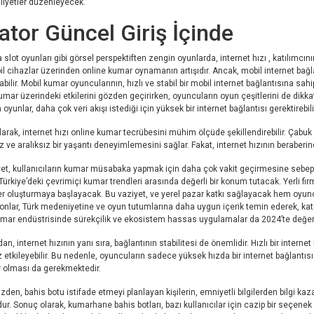
aaliyetler düzenleyecek.
ator Güncel Giriş İçinde
 slot oyunları gibi görsel perspektiften zengin oyunlarda, internet hızı , katılımcın
il cihazlar üzerinden online kumar oynamanın artışıdır. Ancak, mobil internet bağla
abilir. Mobil kumar oyuncularının, hızlı ve stabil bir mobil internet bağlantısına sahip
umar üzerindeki etkilerini gözden geçirirken, oyuncuların oyun çeşitlerini de dikka
oyunlar, daha çok veri akışı istediği için yüksek bir internet bağlantısı gerektirebili
arak, internet hızı online kumar tecrübesini mühim ölçüde şekillendirebilir. Çabuk v
 ve aralıksız bir yaşantı deneyimlemesini sağlar. Fakat, internet hızının beraberinde
et, kullanıcıların kumar müsabaka yapmak için daha çok vakit geçirmesine sebep olu
Türkiye’deki çevrimiçi kumar trendleri arasında değerli bir konum tutacak. Yerli fir
r oluşturmaya başlayacak. Bu vaziyet, ve yerel pazar katkı sağlayacak hem oyunc
onlar, Türk medeniyetine ve oyun tutumlarına daha uygun içerik temin ederek, katı
kumar endüstrisinde sürekçilik ve ekosistem hassas uygulamalar da 2024’te değerli
an, internet hızının yanı sıra, bağlantının stabilitesi de önemlidir. Hızlı bir intern
etkileyebilir. Bu nedenle, oyuncuların sadece yüksek hızda bir internet bağlantısı
r olması da gerekmektedir.
zden, bahis botu istifade etmeyi planlayan kişilerin, emniyetli bilgilerden bilgi kaz
ur. Sonuç olarak, kumarhane bahis botları, bazı kullanıcılar için cazip bir seçenek ol