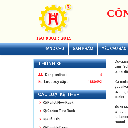
CÔN
TRANG CHỦ
SẢN PHẨM
YÊU CẦU BÁO 
Duygusal
THỐNG KÊ
tanır. Y
baskı dü
Đang online :
4
Lượt truy cập :
1880492
Kumarhan
yaparken
avantajı
CÁC LOẠI KỆ THÉP
bekler.
Kệ Pallet Flow Rack
Bu cihaz
Kệ Carton Flow Rack
cihazlar
kullanıc
Kệ Siêu Thị
mantıklı
Kệ Double Deep