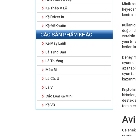
Minik ba
Kệ Thép V Lỗ
heyecan 
kontrol 
Kệ Driver In
Kullanıc
Kệ Để Khuôn
değerlid
CÁC SẢN PHẨM KHÁC
verebili
yeni bir
Kệ Máy Lạnh
botları 
Lá Tăng Đưa
Deneyims
Lá Thường
oyuncula
azaltabi
Móc Bi
oyun tar
Lá Cắt U
kazanma 
Lá V
Kripto f
birimler
Các Loại Kệ Mini
destekle
Kệ V3
temin e
Avi
Geleneks
çevrimiç