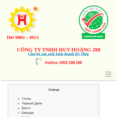
CÔNG TY TNHH HUY HOÀNG 288
Chuyên sản xuất kinh doanh Kệ Thép
Hotline: 0903 288 288
Статьи
Слоты
Черный Джек
Бинго
Баккара