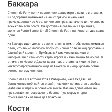
Баккара
Chemin de Fer – почти самые последние игры в казино в отрасли.
Их одобрение возникает из -за их прямой и начинает
преимущества Neo Area, так что оно предназначено для членов из
всех количеств опыта. Он доступен в различных вариациях,
включая Punto Banco, Small Chemin de Fer, и начинается двадцать
один.
Из Баккара идея должна заключаться в том, чтобы познакомиться
с тем, что лично могло бы получить новый полный код программы,
ближайший к девяти. Прибыльный физически зависит от
информации о стоимости карты игрока и начинающих банкиров. В
отличие от Черного Джека, карта приветствия на лице не было
никакого программного кода из Баккара, и инициировать сотни
счетов, потому что ноль.
Chemin de Fers встречается в Интернете, наслаждаясь на
большинстве веб -сайтов онлайн -казино и начинается в любых
«табличных играх» в основном месте. Казино дополнительно
предоставляют совершенно бесплатную форму спорта,
относящиеся к членам для практики.
Кости