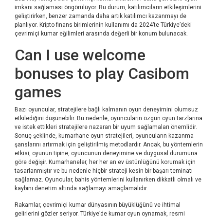
imkanı sağlaması öngörülüyor. Bu durum, katılımcıların etkileşimlerini
geliştirirken, benzer zamanda daha artık katılımcı kazanmayı de
planlıyor. Kripto finans birimlerinin kullanımı da 2024’te Türkiye’deki
çevrimiçi kumar eğilimleri arasında değerli bir konum bulunacak.
Can I use welcome
bonuses to play Casibom
games
Bazı oyuncular, stratejilere bağlı kalmanın oyun deneyimini olumsuz
etkilediğini düşünebilir. Bu nedenle, oyuncuların özgün oyun tarzlarına
ve istek ettikleri stratejilere nazaran bir uyum sağlamaları önemlidir.
Sonuç şeklinde, kumarhane oyun stratejileri, oyuncuların kazanma
şanslarını artırmak için geliştirilmiş metodlardır. Ancak, bu yöntemlerin
etkisi, oyunun tipine, oyuncunun deneyimine ve duygusal durumuna
göre değişir. Kumarhaneler, her her an ev üstünlüğünü korumak için
tasarlanmıştır ve bu nedenle hiçbir strateji kesin bir başarı teminatı
sağlamaz. Oyuncular, bahis yöntemlerini kullanırken dikkatli olmalı ve
kaybını denetim altında sağlamayı amaçlamalıdır.
Rakamlar, çevrimiçi kumar dünyasının büyüklüğünü ve ihtimal
gelirlerini gözler seriyor. Türkiye’de kumar oyun oynamak, resmi