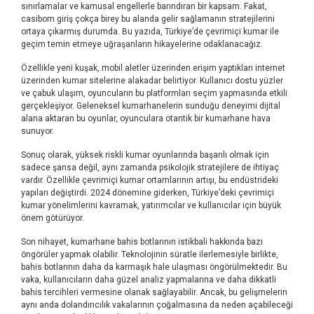
sınırlamalar ve kamusal engellerle barındıran bir kapsam. Fakat,
casibom giriş
çokça birey bu alanda gelir sağlamanın stratejilerini
ortaya çıkarmış durumda. Bu yazıda, Türkiye’de çevrimiçi kumar ile
geçim temin etmeye uğraşanların hikayelerine odaklanacağız.
Özellikle yeni kuşak, mobil aletler üzerinden erişim yaptıkları internet
üzerinden kumar sitelerine alakadar belirtiyor. Kullanıcı dostu yüzler
ve çabuk ulaşım, oyuncuların bu platformları seçim yapmasında etkili
gerçekleşiyor. Geleneksel kumarhanelerin sunduğu deneyimi dijital
alana aktaran bu oyunlar, oyunculara otantik bir kumarhane hava
sunuyor.
Sonuç olarak, yüksek riskli kumar oyunlarında başarılı olmak için
sadece şansa değil, aynı zamanda psikolojik stratejilere de ihtiyaç
vardır. Özellikle çevrimiçi kumar ortamlarının artışı, bu endüstrideki
yapıları değiştirdi. 2024 dönemine giderken, Türkiye’deki çevrimiçi
kumar yönelimlerini kavramak, yatırımcılar ve kullanıcılar için büyük
önem götürüyor.
Son nihayet, kumarhane bahis botlarının istikbali hakkında bazı
öngörüler yapmak olabilir. Teknolojinin süratle ilerlemesiyle birlikte,
bahis botlarının daha da karmaşık hale ulaşması öngörülmektedir. Bu
vaka, kullanıcıların daha güzel analiz yapmalarına ve daha dikkatli
bahis tercihleri vermesine olanak sağlayabilir. Ancak, bu gelişmelerin
aynı anda dolandırıcılık vakalarının çoğalmasına da neden açabileceği