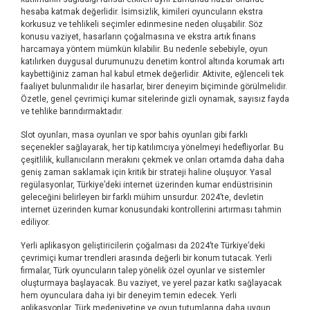
hesaba katmak değerlidir. İsimsizlik, kimileri oyuncuların ekstra
korkusuz ve tehlikeli seçimler edinmesine neden oluşabilir. Söz
konusu vaziyet, hasarların çoğalmasına ve ekstra artık finans
harcamaya yöntem mümkün kılabilir. Bu nedenle sebebiyle, oyun
katılırken duygusal durumunuzu denetim kontrol altında korumak artı
kaybettiğiniz zaman hal kabul etmek değerlidir. Aktivite, eğlenceli tek
faaliyet bulunmalıdır ile hasarlar, birer deneyim biçiminde görülmelidir.
Özetle, genel çevrimiçi kumar sitelerinde gizli oynamak, sayısız fayda
ve tehlike barındırmaktadır.
Slot oyunları, masa oyunları ve spor bahis oyunları gibi farklı
seçenekler sağlayarak, her tip katılımcıya yönelmeyi hedefliyorlar. Bu
çeşitlilik, kullanıcıların merakını çekmek ve onları ortamda daha daha
geniş zaman saklamak için kritik bir strateji haline oluşuyor. Yasal
regülasyonlar, Türkiye’deki internet üzerinden kumar endüstrisinin
geleceğini belirleyen bir farklı mühim unsurdur. 2024’te, devletin
internet üzerinden kumar konusundaki kontrollerini artırması tahmin
ediliyor.
Yerli aplikasyon geliştiricilerin çoğalması da 2024’te Türkiye’deki
çevrimiçi kumar trendleri arasında değerli bir konum tutacak. Yerli
firmalar, Türk oyuncuların talep yönelik özel oyunlar ve sistemler
oluşturmaya başlayacak. Bu vaziyet, ve yerel pazar katkı sağlayacak
hem oyunculara daha iyi bir deneyim temin edecek. Yerli
aplikasyonlar, Türk medeniyetine ve oyun tutumlarına daha uygun