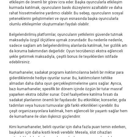
etkileşim de önemli bir görev icra eder. Başka oyuncularla etkileşim
kurmada katılmak, oyuncuların baskı düzeylerini azaltabilir ve daha
rahat hissetmelerine yardımcı olabilir. Bu sebep, oyuncuların sosyal
yeteneklerini geliştirmeleri ve oyun esnasında başka oyuncularla
olumlu etkileşimler oluşturmaları faydalı olabilir.
Belgelendirilmiş platformlar, oyuncuların yetkilerini güvende tutmak
maksadıyla özgül ölçütlere uymak zorundadır. Bu nedenle nedenle,
sadece sağlam artı belgelendirilmiş alanlarda katılmak, her gizlilik artı
da koruma bakımından değerlidir. Oyun tecrübenizi ekstra eğlenceli
şekle getirmek maksadıyla, çeşitli bonus ile teşviklerden istifade
edebilirsiniz.
Kumarhaneler, sadakat programı katılımcılarına belirli bir miktar para
giderdiklerinde hediye oyunlar sunar. Bu, katılımcıların tehlike
almadan daha daha oyun gerçekleştirmelerine şans sağlar. Ayrıca,
bazı kumarhaneler, spesifik bir dönem içinde özgün bir tutar masraf
yaparken ekstra ödüller sunar. Özel faaliyetlere katılma fırsatı da
sadakat planlarının önemli bir faydasıdır. Bu etkinlikler, konserler, gıda
tadımları veya hususi turnuvalar gibi farklı etkinlikleri içerebilir. Bu
çeşit organizasyonlara katılmak, hem eğlenceli bir yaşantı sağlar hem
de kumarhane ile olan ilişkinizi güçlendirir.
Kimi kumarhaneler, belirli oyunlar için daha fazla puan temin ederken,
başkaları için daha kısıtlı kredi verebilir. Mesela, slot cihazları