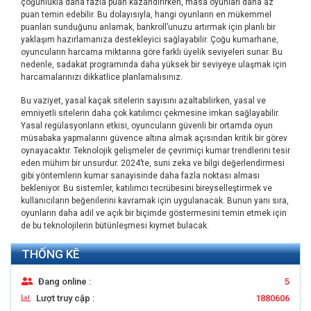
çoğunlukla daha fazla puan kazandırırken, masa oyunları daha az
puan temin edebilir. Bu dolayısıyla, hangi oyunların en mükemmel
puanları sunduğunu anlamak, bankroll’unuzu artırmak için planlı bir
yaklaşım hazırlamanıza destekleyici sağlayabilir. Çoğu kumarhane,
oyuncuların harcama miktarına göre farklı üyelik seviyeleri sunar. Bu
nedenle, sadakat programında daha yüksek bir seviyeye ulaşmak için
harcamalarınızı dikkatlice planlamalısınız.
Bu vaziyet, yasal kaçak sitelerin sayısını azaltabilirken, yasal ve
emniyetli sitelerin daha çok katılımcı çekmesine imkan sağlayabilir.
Yasal regülasyonların etkisi, oyuncuların güvenli bir ortamda oyun
müsabaka yapmalarını güvence altına almak açısından kritik bir görev
oynayacaktır. Teknolojik gelişmeler de çevrimiçi kumar trendlerini tesir
eden mühim bir unsurdur. 2024’te, suni zeka ve bilgi değerlendirmesi
gibi yöntemlerin kumar sanayisinde daha fazla noktası alması
bekleniyor. Bu sistemler, katılımcı tecrübesini bireyselleştirmek ve
kullanıcıların beğenilerini kavramak için uygulanacak. Bunun yanı sıra,
oyunların daha adil ve açık bir biçimde göstermesini temin etmek için
de bu teknolojilerin bütünleşmesi kıymet bulacak.
THỐNG KÊ
Đang online :
5
Lượt truy cập :
1880606