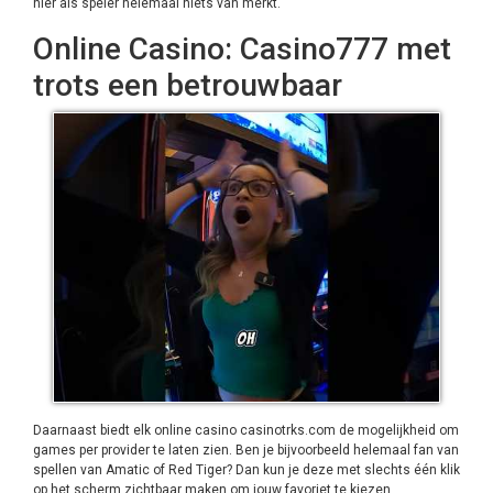
hier als speler helemaal niets van merkt.
Online Casino: Casino777 met
trots een betrouwbaar
Daarnaast biedt elk
online casino casinotrks.com
de mogelijkheid om
games per provider te laten zien. Ben je bijvoorbeeld helemaal fan van
spellen van Amatic of Red Tiger? Dan kun je deze met slechts één klik
op het scherm zichtbaar maken om jouw favoriet te kiezen.