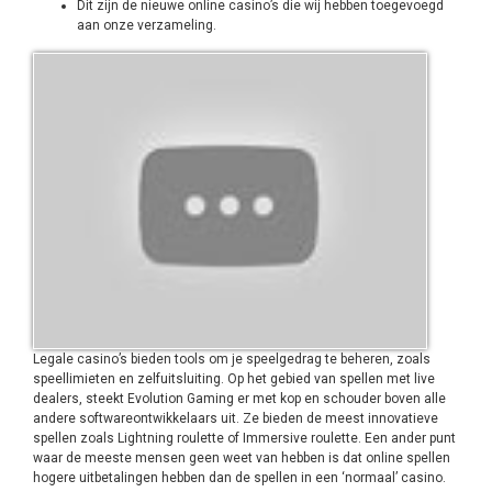
Dit zijn de nieuwe online casino’s die wij hebben toegevoegd
aan onze verzameling.
Legale casino’s bieden tools om je speelgedrag te beheren, zoals
speellimieten en zelfuitsluiting. Op het gebied van spellen met live
dealers, steekt Evolution Gaming er met kop en schouder boven alle
andere softwareontwikkelaars uit. Ze bieden de meest innovatieve
spellen zoals Lightning roulette of Immersive roulette. Een ander punt
waar de meeste mensen geen weet van hebben is dat online spellen
hogere uitbetalingen hebben dan de spellen in een ‘normaal’ casino.