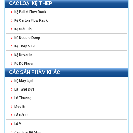
CÁC LOẠI KỆ THÉP
Kệ Pallet Flow Rack
Kệ Carton Flow Rack
Kệ Siêu Thị
Kệ Double Deep
Kệ Thép V Lỗ
Kệ Driver In
Kệ Để Khuôn
CÁC SẢN PHẨM KHÁC
Kệ Máy Lạnh
Lá Tăng Đưa
Lá Thường
Móc Bi
Lá Cắt U
Lá V
Các Loại Kệ Mini