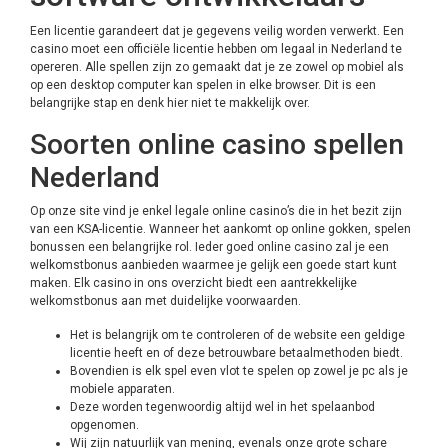
Een licentie garandeert dat je gegevens veilig worden verwerkt. Een
casino moet een officiële licentie hebben om legaal in Nederland te
opereren. Alle spellen zijn zo gemaakt dat je ze zowel op mobiel als
op een desktop computer kan spelen in elke browser. Dit is een
belangrijke stap en denk hier niet te makkelijk over.
Soorten online casino spellen
Nederland
Op onze site vind je enkel legale online casino’s die in het bezit zijn
van een KSA-licentie. Wanneer het aankomt op online gokken, spelen
bonussen een belangrijke rol. Ieder goed online casino zal je een
welkomstbonus aanbieden waarmee je gelijk een goede start kunt
maken. Elk casino in ons overzicht biedt een aantrekkelijke
welkomstbonus aan met duidelijke voorwaarden.
Het is belangrijk om te controleren of de website een geldige
licentie heeft en of deze betrouwbare betaalmethoden biedt.
Bovendien is elk spel even vlot te spelen op zowel je pc als je
mobiele apparaten.
Deze worden tegenwoordig altijd wel in het spelaanbod
opgenomen.
Wij zijn natuurlijk van mening, evenals onze grote schare