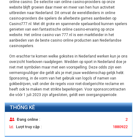
online casino. De selectie van online casino-providers op onze
website blijft groeien daar meer en meer van hen hun activiteit
uitbreiden naar Nederland. Dit omvat de wereldleiders in online
casino-providers die spelers de allerbeste games aanbieden op
Casino777.nl. Met dit grote en spannende spelaanbod kunnen spelers
genieten van een fantastische online casino-ervaring op onze
website. Het online casino van 777.nl is een marktleider in het
aanbieden van de beste casino online producten aan Nederlandse
casinospelers.
Om erachter te komen welke goksites in Nederland werken kun je ons
overzicht hierboven raadplegen. Wedden op sport in Nederland doe je
niet met symbolen maar met een voorspelling. Deze odds zijn een
vermenigvuldiger die geldt als je met jouw weddenschap gelijk hebt.
Sponsoring, in de vorm van het gebruik van logo’s of namen van
gokbedrijven, valt onder de regels voor niet-doelgerichte reclame en
heeft ook te maken met strikte beperkingen. Voor sponsorcontracten
die vóór 1 juli 2023 zijn afgesloten, geldt een overgangsperiode.
THỐNG KÊ
Đang online :
2
Lượt truy cập :
1880922