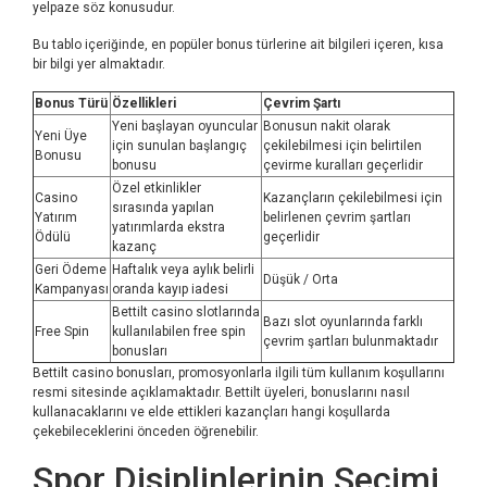
yelpaze söz konusudur.
Bu tablo içeriğinde, en popüler bonus türlerine ait bilgileri içeren, kısa
bir bilgi yer almaktadır.
Bonus Türü
Özellikleri
Çevrim Şartı
Yeni başlayan oyuncular
Bonusun nakit olarak
Yeni Üye
için sunulan başlangıç
çekilebilmesi için belirtilen
Bonusu
bonusu
çevirme kuralları geçerlidir
Özel etkinlikler
Casino
Kazançların çekilebilmesi için
sırasında yapılan
Yatırım
belirlenen çevrim şartları
yatırımlarda ekstra
Ödülü
geçerlidir
kazanç
Geri Ödeme
Haftalık veya aylık belirli
Düşük / Orta
Kampanyası
oranda kayıp iadesi
Bettilt casino slotlarında
Bazı slot oyunlarında farklı
Free Spin
kullanılabilen free spin
çevrim şartları bulunmaktadır
bonusları
Bettilt casino bonusları, promosyonlarla ilgili tüm kullanım koşullarını
resmi sitesinde açıklamaktadır. Bettilt üyeleri, bonuslarını nasıl
kullanacaklarını ve elde ettikleri kazançları hangi koşullarda
çekebileceklerini önceden öğrenebilir.
Spor Disiplinlerinin Seçimi