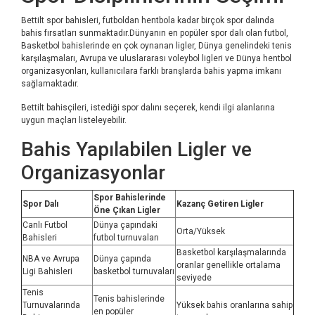
Bettilt spor bahisleri, futboldan hentbola kadar birçok spor dalında
bahis fırsatları sunmaktadır.Dünyanın en popüler spor dalı olan futbol,
Basketbol bahislerinde en çok oynanan ligler, Dünya genelindeki tenis
karşılaşmaları, Avrupa ve uluslararası voleybol ligleri ve Dünya hentbol
organizasyonları, kullanıcılara farklı branşlarda bahis yapma imkanı
sağlamaktadır.
Bettilt bahisçileri, istediği spor dalını seçerek, kendi ilgi alanlarına
uygun maçları listeleyebilir.
Bahis Yapılabilen Ligler ve
Organizasyonlar
Spor Bahislerinde
Spor Dalı
Kazanç Getiren Ligler
Öne Çıkan Ligler
Canlı Futbol
Dünya çapındaki
Orta/Yüksek
Bahisleri
futbol turnuvaları
Basketbol karşılaşmalarında
NBA ve Avrupa
Dünya çapında
oranlar genellikle ortalama
Ligi Bahisleri
basketbol turnuvaları
seviyede
Tenis
Tenis bahislerinde
Turnuvalarında
Yüksek bahis oranlarına sahip
en popüler