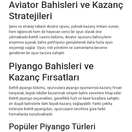
Aviator Bahisleri ve Kazanç
Stratejileri
Şans ve strateji tabanlı Aviator oyunu, yüksek kazanç imkanı sunan,
hem eğlenceli hem de heyecan verici bir oyun olarak öne
çıkmaktadır.Bettilt casino bölümü, Aviator oyununu bahisçilerin
erişimine açarak, bahis portföyünü genişleterek daha fazla oyun
seçeneği sağlar. Oyun, risk yönetimi ve zamanlama becerisi
gerektiren bir oyun tarzına sahiptir.
Piyango Bahisleri ve
Kazanç Fırsatları
Bettilt piyango bölümü, oyunculara piyango oyunlarında kazanç fırsatı
tanıyarak, büyük ödüller kazanmak isteyen bahis severlere hitap eder.
Bettilt piyango seçenekleri, genellikle hızlı ve basit kurallara sahiptir;
en düşük bahislerle dahi büyük kazanç sağlayabilir. Farklı çekiliş
türleriyle Bettilt piyangoları, oyuncuların tercihine göre farklı
formatlarda sunulmaktadır.
Popüler Piyango Türleri