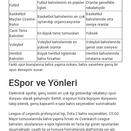
Futbol bahislerinin en popüler
Oranlar genellikle
Futbol
ligleri
rekabetçidir
Basketbol
Basketbol
Basketbol bahislerinin en çok
Maçları Üzerine
bahislerinde orta
oynandığı organizasyonlar
Bahis
seviye oranlar
Canlı Tenis
En büyük tenis turnuvaları
Yüksek
Bahisleri
Voleybol bahislerinde en
Voleybol bahislerinde
Voleybol
yüksek oranlar
genel oran seviyesi
Hentbol
Büyük hentbol liglerinde
Hentbol bahislerinde
Bahisleri
bahis fırsatları
ortalama oranlar
Farklı spor branşlarına bahis yapma imkanı, bahis severlere geniş bir
oyun deneyimi sunar.
ESpor ve Yönleri
Elektronik sporlar, genç neslin en çok ilgi gösterdiği rekabetçi oyun
dünyası olarak gelişmiştir. Bettilt, e-sporun hızla büyüyen dünyasını
takip ederek, geniş kapsamlı e-spor bahis seçenekleri sunmaktadır.
League of Legends profesyonel ligi, Dota 2 bahis seçenekleri, CS:GO
Major turnuvalarında bahis yapma fırsatı ve Overwatch League
bahisleri, uluslararası e-spor liglerinde en fazla ilgi gören oyunlardan
oluşmaktadır, çeşitli lig ve turnuva formatlarıyla platformda yer alır.