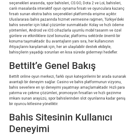
seçenekleri arasında, spor bahisleri, CS:GO, Dota 2 ve LoL bahisleri,
canlı masalarda interaktif oyun oynama fırsatı ve oyunculara kazanç
fırsatı sunan ekstra bahis seçenekleri platformda erişime açıktır.
Uluslararası bahis pazarında hizmet vermesine rağmen, Türkiye’deki
bahis severler için lokal çözümler sunmaktadır. Kolay ve hızlı ödeme
yöntemleri, Android ve iOS cihazlarla uyumlu mobil tasarım ve özel
günlere ve etkinliklere özel bonuslar, platformu sektörde önemli bir
konuma taşımaktadır. Bu avantajların yanı sıra, her kullanıcının
ihtiyaçlarını karşılamak için, her an ulaşılabilir destek ekibiyle,
bahisçilerin yaşadığı sorunları en kısa sürede gidermeyi hedefler.
Bettilt’e Genel Bakış
Bettilt online oyun merkezi, farklı oyun kategorilerini bir arada sunarak
avantajlı bir deneyim sağlar. Casino ve bahis platformunun vizyonu,
bahis severlere en iyi deneyimi yaşatmayı amaçlamaktadır. Hızlı para
yatırma ve çekme çözümleri, promosyon fırsatları ve hızlı gezinme
imkanı sunan arayüzü, spor bahislerinden slot oyunlarına kadar geniş
bir oyuncu kitlesine yöneliktir.
Bahis Sitesinin Kullanıcı
Deneyimi