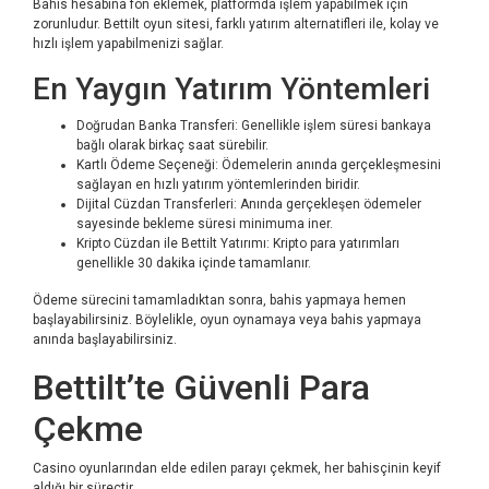
Bahis hesabına fon eklemek, platformda işlem yapabilmek için
zorunludur. Bettilt oyun sitesi, farklı yatırım alternatifleri ile, kolay ve
hızlı işlem yapabilmenizi sağlar.
En Yaygın Yatırım Yöntemleri
Doğrudan Banka Transferi: Genellikle işlem süresi bankaya
bağlı olarak birkaç saat sürebilir.
Kartlı Ödeme Seçeneği: Ödemelerin anında gerçekleşmesini
sağlayan en hızlı yatırım yöntemlerinden biridir.
Dijital Cüzdan Transferleri: Anında gerçekleşen ödemeler
sayesinde bekleme süresi minimuma iner.
Kripto Cüzdan ile Bettilt Yatırımı: Kripto para yatırımları
genellikle 30 dakika içinde tamamlanır.
Ödeme sürecini tamamladıktan sonra, bahis yapmaya hemen
başlayabilirsiniz. Böylelikle, oyun oynamaya veya bahis yapmaya
anında başlayabilirsiniz.
Bettilt’te Güvenli Para
Çekme
Casino oyunlarından elde edilen parayı çekmek, her bahisçinin keyif
aldığı bir süreçtir.