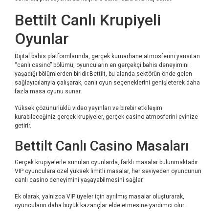
Bettilt Canlı Krupiyeli
Oyunlar
Dijital bahis platformlarında, gerçek kumarhane atmosferini yansıtan
“canlı casino” bölümü, oyuncuların en gerçekçi bahis deneyimini
yaşadığı bölümlerden biridir.Bettilt, bu alanda sektörün önde gelen
sağlayıcılarıyla çalışarak, canlı oyun seçeneklerini genişleterek daha
fazla masa oyunu sunar.
Yüksek çözünürlüklü video yayınları ve birebir etkileşim
kurabileceğiniz gerçek krupiyeler, gerçek casino atmosferini evinize
getirir.
Bettilt Canlı Casino Masaları
Gerçek krupiyelerle sunulan oyunlarda, farklı masalar bulunmaktadır.
VIP oyunculara özel yüksek limitli masalar, her seviyeden oyuncunun
canlı casino deneyimini yaşayabilmesini sağlar.
Ek olarak, yalnızca VIP üyeler için ayrılmış masalar oluşturarak,
oyuncuların daha büyük kazançlar elde etmesine yardımcı olur.