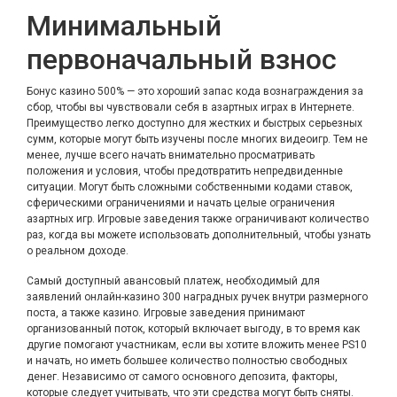
Минимальный
первоначальный взнос
Бонус казино 500% — это хороший запас кода вознаграждения за
сбор, чтобы вы чувствовали себя в азартных играх в Интернете.
Преимущество легко доступно для жестких и быстрых серьезных
сумм, которые могут быть изучены после многих видеоигр. Тем не
менее, лучше всего начать внимательно просматривать
положения и условия, чтобы предотвратить непредвиденные
ситуации. Могут быть сложными собственными кодами ставок,
сферическими ограничениями и начать целые ограничения
азартных игр. Игровые заведения также ограничивают количество
раз, когда вы можете использовать дополнительный, чтобы узнать
о реальном доходе.
Самый доступный авансовый платеж, необходимый для
заявлений онлайн-казино 300 наградных ручек внутри размерного
поста, а также казино. Игровые заведения принимают
организованный поток, который включает выгоду, в то время как
другие помогают участникам, если вы хотите вложить менее PS10
и начать, но иметь большее количество полностью свободных
денег. Независимо от самого основного депозита, факторы,
которые следует учитывать, что эти средства могут быть сняты.