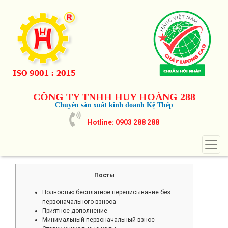
CÔNG TY TNHH HUY HOÀNG 288
Chuyên sản xuất kinh doanh Kệ Thép
Hotline: 0903 288 288
Посты
Полностью бесплатное переписывание без
первоначального взноса
Приятное дополнение
Минимальный первоначальный взнос