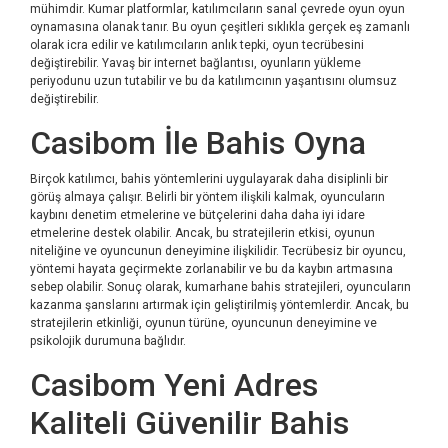
mühimdir. Kumar platformlar, katılımcıların sanal çevrede oyun oyun
oynamasına olanak tanır. Bu oyun çeşitleri sıklıkla gerçek eş zamanlı
olarak icra edilir ve katılımcıların anlık tepki, oyun tecrübesini
değiştirebilir. Yavaş bir internet bağlantısı, oyunların yükleme
periyodunu uzun tutabilir ve bu da katılımcının yaşantısını olumsuz
değiştirebilir.
Casibom İle Bahis Oyna
Birçok katılımcı, bahis yöntemlerini uygulayarak daha disiplinli bir
görüş almaya çalışır. Belirli bir yöntem ilişkili kalmak, oyuncuların
kaybını denetim etmelerine ve bütçelerini daha daha iyi idare
etmelerine destek olabilir. Ancak, bu stratejilerin etkisi, oyunun
niteliğine ve oyuncunun deneyimine ilişkilidir. Tecrübesiz bir oyuncu,
yöntemi hayata geçirmekte zorlanabilir ve bu da kaybın artmasına
sebep olabilir. Sonuç olarak, kumarhane bahis stratejileri, oyuncuların
kazanma şanslarını artırmak için geliştirilmiş yöntemlerdir. Ancak, bu
stratejilerin etkinliği, oyunun türüne, oyuncunun deneyimine ve
psikolojik durumuna bağlıdır.
Casibom Yeni Adres
Kaliteli Güvenilir Bahis