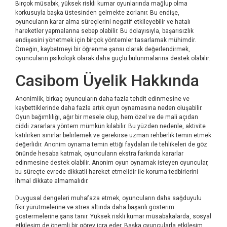
Birçok müsabık, yüksek riskli kumar oyunlarında mağlup olma
korkusuyla başka üstesinden gelmekte zorlanır. Bu endişe,
oyuncuların karar alma süreçlerini negatif etkileyebilir ve hatalı
hareketler yapmalarına sebep olabilir. Bu dolayısıyla, başarısızlık
endişesini yönetmek için birçok yöntemler tasarlamak mühimdir.
Örneğin, kaybetmeyi bir öğrenme şansı olarak değerlendirmek,
oyuncuların psikolojik olarak daha güçlü bulunmalarına destek olabilir.
Casibom Üyelik Hakkında
Anonimlik, birkaç oyuncuların daha fazla tehdit edinmesine ve
kaybettiklerinde daha fazla artık oyun oynamasına neden oluşabilir.
Oyun bağımlılığı, ağır bir mesele olup, hem özel ve de mali açıdan
ciddi zararlara yöntem mümkün kılabilir. Bu yüzden nedenle, aktivite
katılırken sınırlar belirlemek ve gerekirse uzman rehberlik temin etmek
değerlidir. Anonim oynama temin ettiği faydaları ile tehlikeleri de göz
önünde hesaba katmak, oyuncuların ekstra farkında kararlar
edinmesine destek olabilir. Anonim oyun oynamak isteyen oyuncular,
bu süreçte evrede dikkatli hareket etmelidir ile koruma tedbirlerini
ihmal dikkate almamalıdır.
Duygusal dengeleri muhafaza etmek, oyuncuların daha sağduyulu
fikir yürütmelerine ve stres altında daha başarılı gösterim
göstermelerine şans tanır. Yüksek riskli kumar müsabakalarda, sosyal
etkileşim de önemli bir görev icra eder. Başka oyuncularla etkileşim