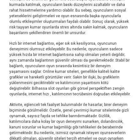
kurmada katılmak, oyuncuların baskı düzeylerini azaltabilir ve daha
rahat hissetmelerine yardımcı olabilir. Bu sebep, oyuncuların sosyal
yeteneklerini geliştirmeleri ve oyun esnasında başka oyuncularla
olumlu etkileşimler oluşturmaları faydalı olabilir. Sonuç olarak, yüksek
risk taşıyan kumar oyunlarda stres altında sakin kalmak, oyuncuların
başarılarını şekillendiren önemli bir unsurdur.
Hızlı bir internet bağlantısı, eğer sık sık kesiliyorsa, oyuncunun
deneyimini olumsuz etkileyebilir. Bu nedenle, oyuncuların sadece
yüksek hızda bir internet bağlantısına sahip olmaları yeterli değildir;
aynı zamanda bağlantının güvenilir olması da gerekmektedir. Stabil bir
bağlantı, oyuncuların oyun sırasında kesintisiz bir deneyim
yaşamasını sağlar. Online kumar siteleri, genellikle kaliteli kalite
grafikler ve hareketli görüntüler verir. Sakin bir ilişki, bu grafiklerin
yüklenmesini geciktirebilir ve katılımcının yaşantısını kötü
değiştirebilir. Bilhassa slot oyunları gibi görsel perspektiften zengin
oyunlarda, internet hızı , katılımcının tecrübesini doğrudan etkileyebilir.
Aktivite, eğlenceli tek faaliyet bulunmalıdır ile hasarlar, birer deneyim
biçiminde görülmelidir. Özetle, genel çevrimiçi kumar sitelerinde gizli
oynamak, sayısız fayda ve tehlike barındırmaktadır. Gizlilik,
katılımcılara daha kolay bir oyun deneyimi sunarken, dolandırıcılık,
kanuni sorunlar ve kumar bağımlılığı gibi tehlikeleri de beraberinde
getirmektedir. Bu nedenle, isimsiz oynamak isteyen oyunseverlerin
dikkatli olmaları, güvenilir siteleri tercih etmeleri ve oyun oynarken