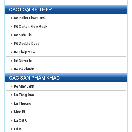
CÁC LOẠI KỆ THÉP
Kệ Pallet Flow Rack
Kệ Carton Flow Rack
Kệ Siêu Thị
Kệ Double Deep
Kệ Thép V Lỗ
Kệ Driver In
Kệ Để Khuôn
CÁC SẢN PHẨM KHÁC
Kệ Máy Lạnh
Lá Tăng Đưa
Lá Thường
Móc Bi
Lá Cắt U
Lá V