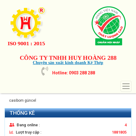
CÔNG TY TNHH HUY HOÀNG 288
Chuyên sản xuất kinh doanh Kệ Thép
Hotline: 0903 288 288
casibom güncel
THỐNG KÊ
Đang online :
4
Lượt truy cập :
1881805