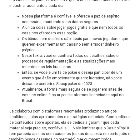
indústria fascinante a cada dia.
Nossa plataforma é confiável e oferece a paz de espírito
necessária, mantendo seus dados seguros.
A única coisa sobre jogar jogos grátis é que nem todos os
cassinos oferecem essa opção.
Os bônus sem depósito são ideais para novos jogadores que
querem experimentar um cassino sem arriscar dinheiro
próprio.
Neste texto, você encontrará todos os detalhes sobre o
processo de regulamentação e as atualizações mais
recentes nas leis brasileiras.
Então, se você é um fã de poker e deseja participar de um
evento que é tão emocionante quanto lucrativo, não pode
deixar de conferir o Scoop poker de 2023.
Atualmente, a forma mais segura de se jogar em sites de
cassino online é optar por plataformas licenciadas aqui no
Brasil.
Já colaborou com plataformas renomadas produzindo artigos
analíticos, guias aprofundados e estratégias editoriais. Como editora
de conteúdos sobre apostas, ela se dedica a garantir que cada
material seja preciso, confiável e…… Vale lembrar que o CasinoTop10
tem parceria apenas com cassinos (casas de aposta em português e
também novos cassinos do mercado) que cumprem todos