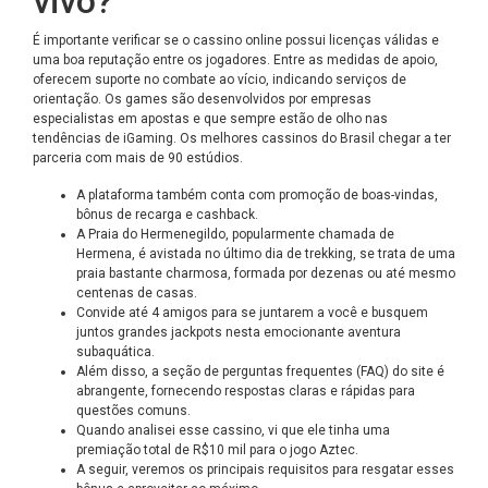
vivo?
É importante verificar se o cassino online possui licenças válidas e
uma boa reputação entre os jogadores. Entre as medidas de apoio,
oferecem suporte no combate ao vício, indicando serviços de
orientação. Os games são desenvolvidos por empresas
especialistas em apostas e que sempre estão de olho nas
tendências de iGaming. Os melhores cassinos do Brasil chegar a ter
parceria com mais de 90 estúdios.
A plataforma também conta com promoção de boas-vindas,
bônus de recarga e cashback.
A Praia do Hermenegildo, popularmente chamada de
Hermena, é avistada no último dia de trekking, se trata de uma
praia bastante charmosa, formada por dezenas ou até mesmo
centenas de casas.
Convide até 4 amigos para se juntarem a você e busquem
juntos grandes jackpots nesta emocionante aventura
subaquática.
Além disso, a seção de perguntas frequentes (FAQ) do site é
abrangente, fornecendo respostas claras e rápidas para
questões comuns.
Quando analisei esse cassino, vi que ele tinha uma
premiação total de R$10 mil para o jogo Aztec.
A seguir, veremos os principais requisitos para resgatar esses