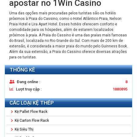
apostar no 1Win Casino
Uma das opções mais procuradas pelos turistas são os hotéis
próximos à Praia do Cassino, como o Hotel Atlântico Praia, Nelson
Praia Hotel e Lira Apart Hotel. Esses hotéis oferecem conforto e
comodidade para os hóspedes, além de estarem localizados
próximos à praia. A Praia do Cassino é uma das praias mais famosas
do Brasil, localizada no Rio Grande do Sul. Com mais de 200 km de
extensão, é considerada a maior praia do mundo pelo Guinness Book.
Além da sua extensão, a Praia do Cassino oferece diversas atrações
para os turistas.
THỐNG KÊ
Đang online :
8
Lượt truy cập :
1880895
CÁC LOẠI KỆ THÉP
Kệ Pallet Flow Rack
Kệ Carton Flow Rack
Kệ Siêu Thị