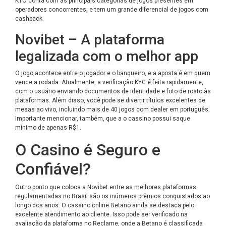
KTO conta com as principais categorias de jogos presentes em
operadores concorrentes, e tem um grande diferencial de jogos com
cashback.
Novibet – A plataforma
legalizada com o melhor app
O jogo acontece entre o jogador e o banqueiro, e a aposta é em quem
vence a rodada. Atualmente, a verificação KYC é feita rapidamente,
com o usuário enviando documentos de identidade e foto de rosto às
plataformas. Além disso, você pode se divertir títulos excelentes de
mesas ao vivo, incluindo mais de 40 jogos com dealer em português.
Importante mencionar, também, que a o cassino possui saque
mínimo de apenas R$1.
O Casino é Seguro e
Confiável?
Outro ponto que coloca a Novibet entre as melhores plataformas
regulamentadas no Brasil são os inúmeros prêmios conquistados ao
longo dos anos. O cassino online Betano ainda se destaca pelo
excelente atendimento ao cliente. Isso pode ser verificado na
avaliação da plataforma no Reclame, onde a Betano é classificada