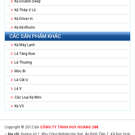
Kệ Double Deep
Kệ Thép V Lỗ
Kệ Driver In
Kệ Để Khuôn
CÁC SẢN PHẨM KHÁC
Kệ Máy Lạnh
Lá Tăng Đưa
Lá Thường
Móc Bi
Lá Cắt U
Lá V
Các Loại Kệ Mini
Kệ V3
Copyright © 2012 bởi
CÔNG TY TNHH HUY HOÀNG 288
–
Địa chỉ
: Đường số 1, Khu Công Nghiệp Hải Sơn, Ấp Bình Tiền 2, Xã Đức Hoà