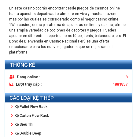
En este casino podrás encontrar desde juegos de casinos online
hasta apuestas deportivas totalmente en vivo y muchas razones
más por las cuales es considerado como el mejor casino online.
1Win casino, como plataforma de apuestas en línea y casino, ofrece
una amplia variedad de opciones de deportes y juegos. Puedes
apostar en diferentes deportes como fútbol, tenis, baloncesto, etc. El
Bono de Bienvenida en Casino Nacional Perú es una oferta
emocionante para los nuevos jugadores que se registran en la
plataforma.
THỐNG KÊ
Đang online :
8
Lượt truy cập :
1881857
CÁC LOẠI KỆ THÉP
Kệ Pallet Flow Rack
Kệ Carton Flow Rack
Kệ Siêu Thị
Kệ Double Deep