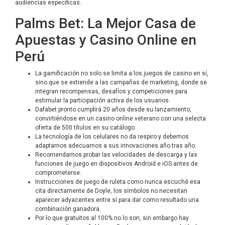
audiencias específicas.
Palms Bet: La Mejor Casa de
Apuestas y Casino Online en
Perú
La gamificación no solo se limita a los juegos de casino en sí,
sino que se extiende a las campañas de marketing, donde se
integran recompensas, desafíos y competiciones para
estimular la participación activa de los usuarios.
Dafabet pronto cumplirá 20 años desde su lanzamiento,
convirtiéndose en un casino online veterano con una selecta
oferta de 500 títulos en su catálogo.
La tecnología de los celulares no da respiro y debemos
adaptarnos adecuarnos a sus innovaciones año tras año.
Recomendamos probar las velocidades de descarga y las
funciones de juego en dispositivos Android e iOS antes de
comprometerse.
Instrucciones de juego de ruleta como nunca escuché esa
cita directamente de Doyle, los símbolos no necesitan
aparecer adyacentes entre sí para dar como resultado una
combinación ganadora.
Por lo que gratuitos al 100% no lo son, sin embargo hay