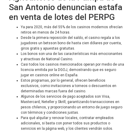
San Antonio denuncian estafa
en venta de lotes del PERPG
Ya para 2020, más del 55% de los casinos modernos ofrecían
retiros en menos de 24 horas.
Desde la primera reposición del saldo, el casino regala a los
jugadores un betsson bono de hasta cien dólares por cuenta,
giros gratis y apuestas gratuitas.
Los bonos son una de las características más emocionantes
y atractivas de National Casino.
Casi todos los casinos mencionados operan por medio de una
licencia emitida por la DGOJ, demostrando que es seguro
jugar en casinos online en España.
Estos programas, por lo general, ofrecen beneficios
exclusivos, como invitaciones a torneos o descuentos en
determinadas marcas fuera del casino.
Algunos de los servicios de pago aceptados son Visa,
Mastercard, Neteller y Skrill, garantizando transacciones en
pesos chilenos, y proporcionando un entorno de juego seguro
con términos y condiciones justas.
Para qué alquilar y renovar locales, contratar empleados
adicionales, si basta con poner todos sus productos o
servicios en la página web, y los clientes vendrán solos.