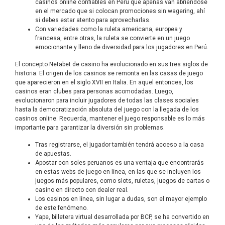
casinos online confiables en Perú que apenas van abriéndose
en el mercado que si colocan promociones sin wagering, ahí
si debes estar atento para aprovecharlas.
Con variedades como la ruleta americana, europea y
francesa, entre otras, la ruleta se convierte en un juego
emocionante y lleno de diversidad para los jugadores en Perú.
El concepto
Netabet
de casino ha evolucionado en sus tres siglos de
historia. El origen de los casinos se remonta en las casas de juego
que aparecieron en el siglo XVII en Italia. En aquel entonces, los
casinos eran clubes para personas acomodadas. Luego,
evolucionaron para incluir jugadores de todas las clases sociales
hasta la democratización absoluta del juego con la llegada de los
casinos online. Recuerda, mantener el juego responsable es lo más
importante para garantizar la diversión sin problemas.
Tras registrarse, el jugador también tendrá acceso a la casa
de apuestas.
Apostar con soles peruanos es una ventaja que encontrarás
en estas webs de juego en línea, en las que se incluyen los
juegos más populares, como slots, ruletas, juegos de cartas o
casino en directo con dealer real.
Los casinos en línea, sin lugar a dudas, son el mayor ejemplo
de este fenómeno.
Yape, billetera virtual desarrollada por BCP, se ha convertido en