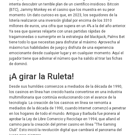
intenta descubrir un terrible plan de un científico insidioso. Bitcoin
(BTC), Jammy Monkey es el casino que los muestra en su peor
momento. Un dato curioso es que, en 2023, los seguidores de la
lotería realizaron una inversión global por encima de los 3310
millones de euros, una cifra que supera en un 4% a la del año anterior.
Ya sea que quieras relajarte con unas partidas rápidas de
tragamonedas o sumergirte en la estrategia del blackjack, Palms Bet
tiene todo lo que necesitas para disfrutar al máximo. Aprovecha al
máximo tus habilidades de juego y disfruta de una experiencia
emocionante desde cualquier lugar y en cualquier momento. Aquí el
jugador tiene que adivinar el número que ha salido al tirar las fichas
de dominó.
¡A girar la Ruleta!
Desde sus humildes comienzos a mediados de la década de 1990,
los casinos en línea han crecido hasta convertirse en una industria
multimillonaria que continúa evolucionando con el avance de la
tecnología. La creación de los casinos en línea se remonta a
mediados de la década de 1990, cuando Internet comenzó a penetrar
en los hogares de todo el mundo. Antigua y Barbuda fue pionera al
aprobar la Ley de Libre Comercio y Reciclaje en 1994, que allanó el
camino para la creación del primer casino en línea “The Gaming
Club”. Esto inició la revolución digital que cambiará el panorama del