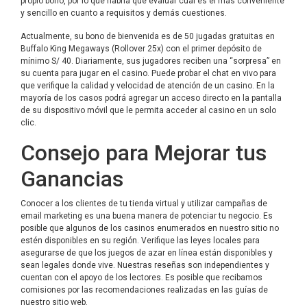
propio bono, por lo que habría que evaluar cual es el más conveniente
y sencillo en cuanto a requisitos y demás cuestiones.
Actualmente, su bono de bienvenida es de 50 jugadas gratuitas en
Buffalo King Megaways (Rollover 25x) con el primer depósito de
mínimo S/ 40. Diariamente, sus jugadores reciben una “sorpresa” en
su cuenta para jugar en el casino. Puede probar el chat en vivo para
que verifique la calidad y velocidad de atención de un casino. En la
mayoría de los casos podrá agregar un acceso directo en la pantalla
de su dispositivo móvil que le permita acceder al casino en un solo
clic.
Consejo para Mejorar tus
Ganancias
Conocer a los clientes de tu tienda virtual y utilizar campañas de
email marketing es una buena manera de potenciar tu negocio. Es
posible que algunos de los casinos enumerados en nuestro sitio no
estén disponibles en su región. Verifique las leyes locales para
asegurarse de que los juegos de azar en línea están disponibles y
sean legales donde vive. Nuestras reseñas son independientes y
cuentan con el apoyo de los lectores. Es posible que recibamos
comisiones por las recomendaciones realizadas en las guías de
nuestro sitio web.