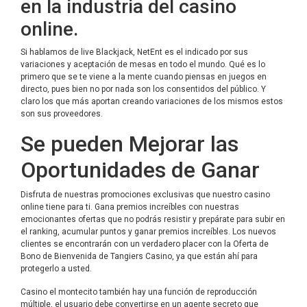
en la industria del casino
online.
Si hablamos de live Blackjack, NetEnt es el indicado por sus
variaciones y aceptación de mesas en todo el mundo. Qué es lo
primero que se te viene a la mente cuando piensas en juegos en
directo, pues bien no por nada son los consentidos del público. Y
claro los que más aportan creando variaciones de los mismos estos
son sus proveedores.
Se pueden Mejorar las
Oportunidades de Ganar
Disfruta de nuestras promociones exclusivas que nuestro casino
online tiene para ti. Gana premios increíbles con nuestras
emocionantes ofertas que no podrás resistir y prepárate para subir en
el ranking, acumular puntos y ganar premios increíbles. Los nuevos
clientes se encontrarán con un verdadero placer con la Oferta de
Bono de Bienvenida de Tangiers Casino, ya que están ahí para
protegerlo a usted.
Casino el montecito también hay una función de reproducción
múltiple, el usuario debe convertirse en un agente secreto que