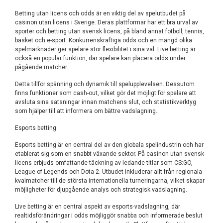
Betting utan licens och odds är en viktig del av spelutbudet på
casinon utan licens i Sverige. Deras plattformar har ett bra urval av
sporter och betting utan svensk licens, på bland annat fotboll, tennis,
basket och e-sport. Konkurrenskraftiga odds och en mängd olika
spelmarknader ger spelare stor flexibilitet i sina val. Live betting är
också en populär funktion, där spelare kan placera odds under
pågående matcher.
Detta tillför spänning och dynamik till spelupplevelsen. Dessutom
finns funktioner som cash-out, vilket gör det möjligt för spelare att
avsluta sina satsningar innan matchens slut, och statistikverktyg
som hjälper till att informera om bättre vadslagning.
Esports betting
Esports betting är en central del av den globala spelindustrin och har
etablerat sig som en snabbt växande sektor. På casinon utan svensk
licens erbjuds omfattande täckning av ledande titlar som CS:GO,
League of Legends och Dota 2. Utbudet inkluderar allt från regionala
kvalmatcher till de största internationella turneringarna, vilket skapar
möjligheter för djupgående analys och strategisk vadslagning.
Live betting är en central aspekt av esports-vadslagning, där
realtidsförändringar i odds möjliggör snabba och informerade beslut