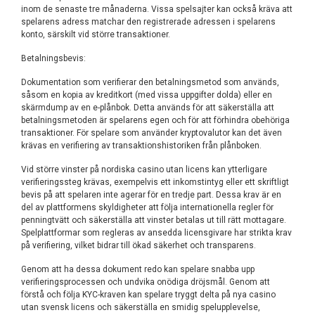
inom de senaste tre månaderna. Vissa spelsajter kan också kräva att
spelarens adress matchar den registrerade adressen i spelarens
konto, särskilt vid större transaktioner.
Betalningsbevis:
Dokumentation som verifierar den betalningsmetod som används,
såsom en kopia av kreditkort (med vissa uppgifter dolda) eller en
skärmdump av en e-plånbok. Detta används för att säkerställa att
betalningsmetoden är spelarens egen och för att förhindra obehöriga
transaktioner. För spelare som använder kryptovalutor kan det även
krävas en verifiering av transaktionshistoriken från plånboken.
Vid större vinster på nordiska casino utan licens kan ytterligare
verifieringssteg krävas, exempelvis ett inkomstintyg eller ett skriftligt
bevis på att spelaren inte agerar för en tredje part. Dessa krav är en
del av plattformens skyldigheter att följa internationella regler för
penningtvätt och säkerställa att vinster betalas ut till rätt mottagare.
Spelplattformar som regleras av ansedda licensgivare har strikta krav
på verifiering, vilket bidrar till ökad säkerhet och transparens.
Genom att ha dessa dokument redo kan spelare snabba upp
verifieringsprocessen och undvika onödiga dröjsmål. Genom att
förstå och följa KYC-kraven kan spelare tryggt delta på nya casino
utan svensk licens och säkerställa en smidig spelupplevelse,