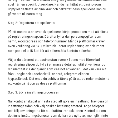
spel från en specifik utvecklare. När du har hittat ett casino som
uppfyller de flesta av dina krav och bekräftat dess spellicens kan du
gå vidare till nästa steg.
Steg 2: Registrera ditt spelkonto
På ett casino utan svensk spellicens börjar processen med att klicka
på registreringsknappen. Därefter fyller du i personuppgifter som
namn, e-postadress och telefonnummer. Många plattformar kräver
även verifiering via KYC, vilket inkluderar uppladdning av dokument
som pass eller ID-kort för att säkerställa kontots säkerhet.
Väljer du däremot ett casino utan svensk licens med förenklad
registrering slipper du fylla i en massa detaljer. I stället verifierar du
din identitet via den tjänst som casinot använder – det kan vara allt
från Google och Facebook till Discord, Telegram eller en
kryptoplånbok. Det enda du behöver tänka på är att du redan måste ha
ett konto på någon av dessa plattformar.
Steg 3: Börja insättningsprocessen
När kontot är skapat är nästa steg att göra en insättning. Navigera till
insättningssidan och välj önskad betalningsmetod. Ange beloppet
och följ anvisningarna för att slutföra transaktionen. Kontrollera om
det finns insättningsbonusar som du kan dra nytta av, men glöm inte