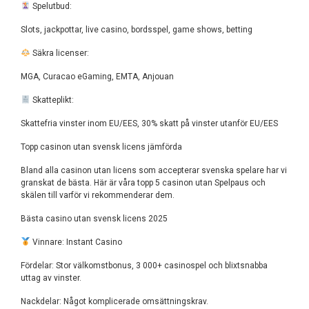
Spelutbud:
Slots, jackpottar, live casino, bordsspel, game shows, betting
Säkra licenser:
MGA, Curacao eGaming, EMTA, Anjouan
Skatteplikt:
Skattefria vinster inom EU/EES, 30% skatt på vinster utanför EU/EES
Topp casinon utan svensk licens jämförda
Bland alla casinon utan licens som accepterar svenska spelare har vi
granskat de bästa. Här är våra topp 5 casinon utan Spelpaus och
skälen till varför vi rekommenderar dem.
Bästa casino utan svensk licens 2025
Vinnare: Instant Casino
Fördelar: Stor välkomstbonus, 3 000+ casinospel och blixtsnabba
uttag av vinster.
Nackdelar: Något komplicerade omsättningskrav.