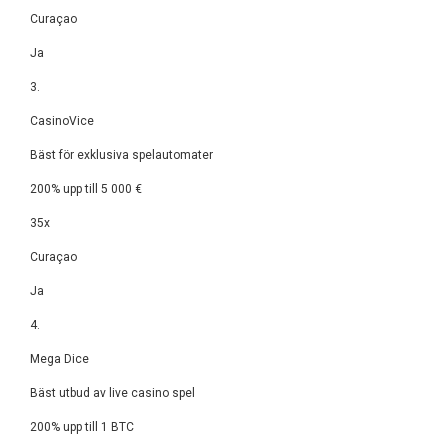
Curaçao
Ja
3.
CasinoVice
Bäst för exklusiva spelautomater
200% upp till 5 000 €
35x
Curaçao
Ja
4.
Mega Dice
Bäst utbud av live casino spel
200% upp till 1 BTC