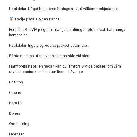
Nackdelar: Något höga omsättningskrav på välkomsterbjudandet.
Tredje plats: Golden Panda
Fördelar: Bra VIP-program, många betalningsmetoder och har många
kampanjer.
Nackdelar: Inga progressiva jackpot-automater.
Bästa casinon utan svensk licens sida vid sida
I jämförelsetabellen nedan kan du jämföra viktiga detaljer om våra
utvalda casinon online utan licens i Sverige.
Position
Casino
Bäst för
Bonus
Omsättning
Licenser