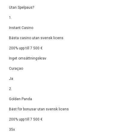
Utan Spelpaus?
1.
Instant Casino
Bästa casino utan svensk licens
200% upp till 7 500 €
Inget omsättningskrav
Curaçao
Ja
2.
Golden Panda
Bäst för bonusar utan svensk licens
200% upp till 7 500 €
35x