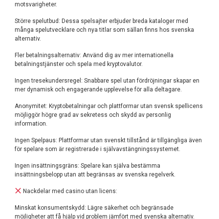
motsvarigheter.
Större spelutbud: Dessa spelsajter erbjuder breda kataloger med
många spelutvecklare och nya titlar som sällan finns hos svenska
alternativ.
Fler betalningsalternativ: Använd dig av mer internationella
betalningstjänster och spela med kryptovalutor.
Ingen tresekundersregel: Snabbare spel utan fördröjningar skapar en
mer dynamisk och engagerande upplevelse för alla deltagare.
Anonymitet: Kryptobetalningar och plattformar utan svensk spellicens
möjliggör högre grad av sekretess och skydd av personlig
information.
Ingen Spelpaus: Plattformar utan svenskt tillstånd är tillgängliga även
för spelare som är registrerade i självavstängningssystemet.
Ingen insättningsgräns: Spelare kan själva bestämma
insättningsbelopp utan att begränsas av svenska regelverk.
Nackdelar med casino utan licens:
Minskat konsumentskydd: Lägre säkerhet och begränsade
möjligheter att få hjälp vid problem jämfört med svenska alternativ.