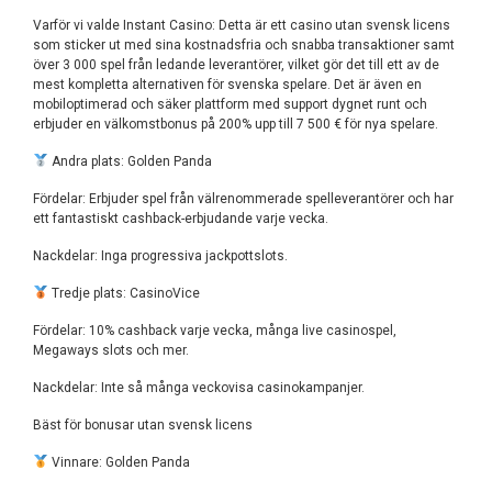
Varför vi valde Instant Casino: Detta är ett casino utan svensk licens
som sticker ut med sina kostnadsfria och snabba transaktioner samt
över 3 000 spel från ledande leverantörer, vilket gör det till ett av de
mest kompletta alternativen för svenska spelare. Det är även en
mobiloptimerad och säker plattform med support dygnet runt och
erbjuder en välkomstbonus på 200% upp till 7 500 € för nya spelare.
Andra plats: Golden Panda
Fördelar: Erbjuder spel från välrenommerade spelleverantörer och har
ett fantastiskt cashback-erbjudande varje vecka.
Nackdelar: Inga progressiva jackpottslots.
Tredje plats: CasinoVice
Fördelar: 10% cashback varje vecka, många live casinospel,
Megaways slots och mer.
Nackdelar: Inte så många veckovisa casinokampanjer.
Bäst för bonusar utan svensk licens
Vinnare: Golden Panda