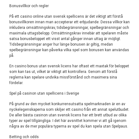
Bonusvillkor och regler
På ett casino online utan svensk spellicens är det viktigt att förstå
bonusvillkoren innan man accepterar ett erbjudande. Dessa villkor kan
inkludera omsättningskrav, tidsbegränsningar, spelbegränsningar och
maximala uttagsbelopp. Omsättningskrav innebär att spelaren måste
satsa bonusbeloppet ett visst antal gånger innan uttag är möjligt.
Tidsbegränsningar anger hur länge bonusen är giltig, medan
spelbegränsningar kan påverka vilka spel som bonusen kan användas
på.
En casino bonus utan svensk licens har oftast ett maxtak för beloppet
som kan tas ut, vilket är viktigt att kontrollera. Genom att förstå
reglerna kan spelare undvika missförstånd och maximera sina
fördelar.
Spel på casinon utan spellicens i Sverige
På grund av den mycket konkurrensutsatta spelmarknaden är en av
nyckelegenskaperna som skiljer ett casino från ett annat spelutbudet.
De aller bästa casinon utan svensk licens har ett brett utbud av olika
typer av spel tillgängliga. I det här avsnittet kommer vi att gå igenom
några av de mer populära typerna av spel du kan spela utan Spelpaus.
Betting och odds