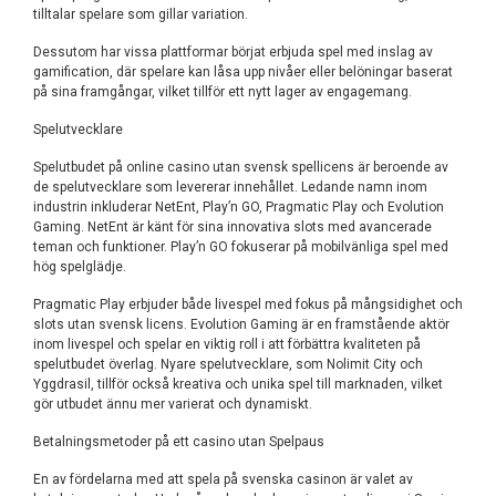
tilltalar spelare som gillar variation.
Dessutom har vissa plattformar börjat erbjuda spel med inslag av
gamification, där spelare kan låsa upp nivåer eller belöningar baserat
på sina framgångar, vilket tillför ett nytt lager av engagemang.
Spelutvecklare
Spelutbudet på online casino utan svensk spellicens är beroende av
de spelutvecklare som levererar innehållet. Ledande namn inom
industrin inkluderar NetEnt, Play’n GO, Pragmatic Play och Evolution
Gaming. NetEnt är känt för sina innovativa slots med avancerade
teman och funktioner. Play’n GO fokuserar på mobilvänliga spel med
hög spelglädje.
Pragmatic Play erbjuder både livespel med fokus på mångsidighet och
slots utan svensk licens. Evolution Gaming är en framstående aktör
inom livespel och spelar en viktig roll i att förbättra kvaliteten på
spelutbudet överlag. Nyare spelutvecklare, som Nolimit City och
Yggdrasil, tillför också kreativa och unika spel till marknaden, vilket
gör utbudet ännu mer varierat och dynamiskt.
Betalningsmetoder på ett casino utan Spelpaus
En av fördelarna med att spela på svenska casinon är valet av