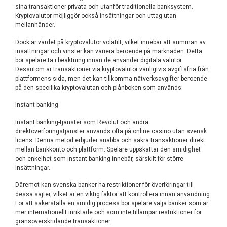
sina transaktioner privata och utanför traditionella banksystem.
Kryptovalutor möjliggör också insättningar och uttag utan
mellanhänder.
Dock är värdet på kryptovalutor volatilt, vilket innebär att summan av
insättningar och vinster kan variera beroende på marknaden. Detta
bör spelare ta i beaktning innan de använder digitala valutor.
Dessutom är transaktioner via kryptovalutor vanligtvis avgiftsfria från
plattformens sida, men det kan tillkomma nätverksavgifter beroende
på den specifika kryptovalutan och plånboken som används.
Instant banking
Instant banking-tjänster som Revolut och andra
direktöverföringstjänster används ofta på online casino utan svensk
licens. Denna metod erbjuder snabba och säkra transaktioner direkt
mellan bankkonto och plattform. Spelare uppskattar den smidighet
och enkelhet som instant banking innebär, särskilt för större
insättningar.
Däremot kan svenska banker ha restriktioner för överföringar till
dessa sajter, vilket är en viktig faktor att kontrollera innan användning.
För att säkerställa en smidig process bör spelare välja banker som är
mer internationellt inriktade och som inte tillämpar restriktioner för
gränsöverskridande transaktioner.