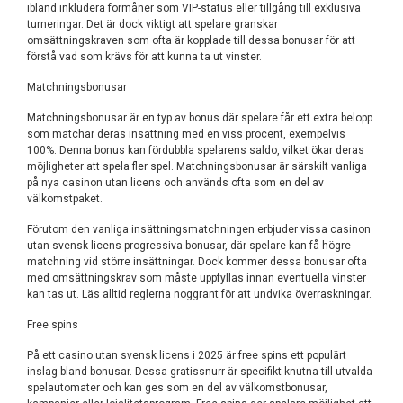
ibland inkludera förmåner som VIP-status eller tillgång till exklusiva
turneringar. Det är dock viktigt att spelare granskar
omsättningskraven som ofta är kopplade till dessa bonusar för att
förstå vad som krävs för att kunna ta ut vinster.
Matchningsbonusar
Matchningsbonusar är en typ av bonus där spelare får ett extra belopp
som matchar deras insättning med en viss procent, exempelvis
100%. Denna bonus kan fördubbla spelarens saldo, vilket ökar deras
möjligheter att spela fler spel. Matchningsbonusar är särskilt vanliga
på nya casinon utan licens och används ofta som en del av
välkomstpaket.
Förutom den vanliga insättningsmatchningen erbjuder vissa casinon
utan svensk licens progressiva bonusar, där spelare kan få högre
matchning vid större insättningar. Dock kommer dessa bonusar ofta
med omsättningskrav som måste uppfyllas innan eventuella vinster
kan tas ut. Läs alltid reglerna noggrant för att undvika överraskningar.
Free spins
På ett casino utan svensk licens i 2025 är free spins ett populärt
inslag bland bonusar. Dessa gratissnurr är specifikt knutna till utvalda
spelautomater och kan ges som en del av välkomstbonusar,