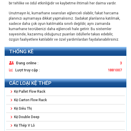
bir tehlike ve ödül etkinliğidir ve kaybetme ihtimali her daima vardır.
Unutmayın ki, kumarhane seansları eğlenceli olabilir, fakat harcama
planınızı aşmamaya dikkat yapmalısınız. Sadakat planlarına katılmak,
sadece daha çok oyun katılmakla sınırlı değildir, aynı zamanda
kumarhane tecrübenizi daha eğlenceli hale getirir. Bu sistemler
sayesinde, kazanmış olduğunuz puanları ödüllerle takas edebilir,
özgün faaliyetlere katılabilir ve özel yardımlardan faydalanabilirsiniz.
THỐNG KÊ
Đang online :
3
Lượt truy cập :
1881007
CÁC LOẠI KỆ THÉP
Kệ Pallet Flow Rack
Kệ Carton Flow Rack
Kệ Siêu Thị
Kệ Double Deep
Kệ Thép V Lỗ