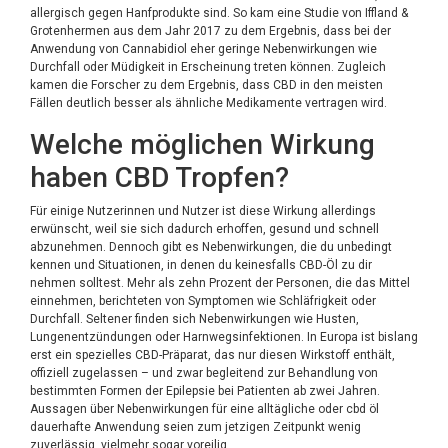
allergisch gegen Hanfprodukte sind. So kam eine Studie von Iffland &
Grotenhermen aus dem Jahr 2017 zu dem Ergebnis, dass bei der
Anwendung von Cannabidiol eher geringe Nebenwirkungen wie
Durchfall oder Müdigkeit in Erscheinung treten können. Zugleich
kamen die Forscher zu dem Ergebnis, dass CBD in den meisten
Fällen deutlich besser als ähnliche Medikamente vertragen wird.
Welche möglichen Wirkung
haben CBD Tropfen?
Für einige Nutzerinnen und Nutzer ist diese Wirkung allerdings
erwünscht, weil sie sich dadurch erhoffen, gesund und schnell
abzunehmen. Dennoch gibt es Nebenwirkungen, die du unbedingt
kennen und Situationen, in denen du keinesfalls CBD-Öl zu dir
nehmen solltest. Mehr als zehn Prozent der Personen, die das Mittel
einnehmen, berichteten von Symptomen wie Schläfrigkeit oder
Durchfall. Seltener finden sich Nebenwirkungen wie Husten,
Lungenentzündungen oder Harnwegsinfektionen. In Europa ist bislang
erst ein spezielles CBD-Präparat, das nur diesen Wirkstoff enthält,
offiziell zugelassen – und zwar begleitend zur Behandlung von
bestimmten Formen der Epilepsie bei Patienten ab zwei Jahren.
Aussagen über Nebenwirkungen für eine alltägliche oder
cbd öl
dauerhafte Anwendung seien zum jetzigen Zeitpunkt wenig
zuverlässig, vielmehr sogar voreilig.