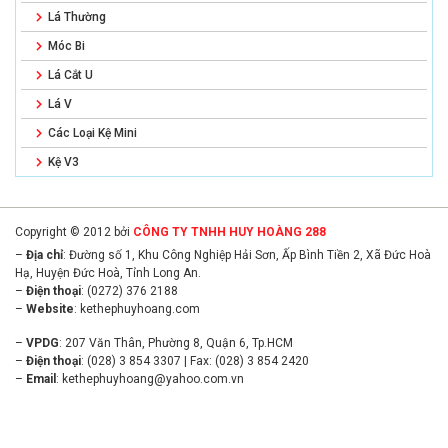
Lá Thường
Móc Bi
Lá Cắt U
Lá V
Các Loại Kệ Mini
Kệ V3
Copyright © 2012 bởi
CÔNG TY TNHH HUY HOÀNG 288
–
Địa chỉ
: Đường số 1, Khu Công Nghiệp Hải Sơn, Ấp Bình Tiền 2, Xã Đức Hoà
Hạ, Huyện Đức Hoà, Tỉnh Long An.
–
Điện thoại
: (0272) 376 2188
–
Website
:
kethephuyhoang.com
–
VPDG
: 207 Văn Thân, Phường 8, Quận 6, Tp.HCM
–
Điện thoại
: (028) 3 854 3307 | Fax: (028) 3 854 2420
–
Email
:
kethephuyhoang@yahoo.com.vn