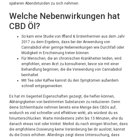
späteren Abendstunden zu sich nehmen.
Welche Nebenwirkungen hat
CBD Öl?
So kam eine Studie von Iffland & Grotenhermen aus dem Jahr
2017 zu dem Ergebnis, dass bei der Anwendung von
Cannabidiol eher geringe Nebenwirkungen wie Durchfall oder
Müdigkeit in Erscheinung treten können.
Für Menschen, die an chronischen Krankheiten leiden, wird
empfohlen, einen Arzt zu konsultieren, bevor sie mit einer
Behandlung beginnen, die die Verwendung von Cannabidiol
beinhaltet.
Mit Tee oder Kaffee kannst du den Symptomen außerdem
schnell entgegenwirken.
Es hat im Gegenteil Eigenschaften gezeigt, die helfen können,
Abhängigkeiten von bestimmten Substanzen zu reduzieren. Denn
deine Schleimhäute nehmen bereits eine Menge des CBDs auf,
wodurch es viel schneller und effektiver wirkt, als würdest du es
hinunterschlucken. Warte mindestens zehn bis 15 Minuten, ehe du
danach etwas isst oder trinkst. Merkst du nach einigen Wochen, dass
die empfohlene Dosierung keine Veränderung bei dir auslöst, kannst
du die Dosis erhöhen. Allerdings zeigt diese Untersuchung, dass