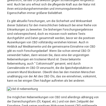
gewünscht, da das Öl ja bewusst gegen Schlaflosigkeit eingesetzt
wird. Auch bei uns erfreut sich die pflegende Kraft aus der Natur mit
ihren entzündungshemmenden und immunregulierenden
Eigenschaften immer größerer Beliebtheit.
Es gibt aktuelle Forschungen, um die Sicherheit und Wirksamkeit
dieser Substanz für den menschlichen Gebrauch bei einer Reihe von
Erkrankungen zu bewerten. Die bisherigen Forschungsergebnisse
sind vielversprechend, doch es müssen noch weitere Tests
durchgeführt und Daten gesammelt werden, bevor wir die positiven
Auswirkungen von CBD vollständig verstehen können. Auch in
Hinblick auf Medikamente und die gemeinsame Einnahme von CBD
gibt es noch Forschungsbedarf. Wenn Sie schon einmal CBD Öl
verwendet haben, dann wissen Sie, dass eine der ungünstigen
Nebenwirkungen ein trockener Mund ist. Diese bekannte
Nebenwirkung, auch ” Cottonmouth” genannt, wird durch
Cannabinoide im CBD Öl verursacht, die die Speichelproduktion in
unserem Mund blockieren. Obwohl dies bei den meisten Menschen
unabhängig von der Art des CBD Öls, das sie einnehmen, vorkommt,
kann es bei einigen Ölen häufiger auftreten als bei anderen.
Die möglichen Nebenwirkungen von CBD sind allerdings abhängig von
der Darreichungsform (Öl, Kapsel, etc.) und von dem Zeitpunkt der
Einnahme. Dank seiner positiven Wirkungen kommt CBD mittlerweile