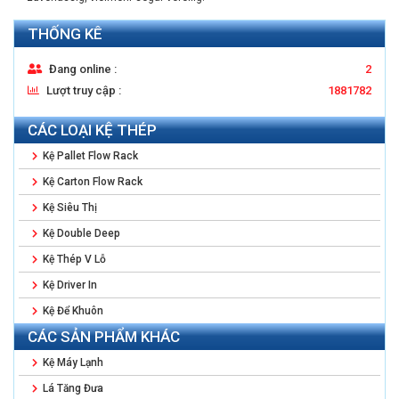
THỐNG KÊ
Đang online :
2
Lượt truy cập :
1881782
CÁC LOẠI KỆ THÉP
Kệ Pallet Flow Rack
Kệ Carton Flow Rack
Kệ Siêu Thị
Kệ Double Deep
Kệ Thép V Lỗ
Kệ Driver In
Kệ Để Khuôn
CÁC SẢN PHẨM KHÁC
Kệ Máy Lạnh
Lá Tăng Đưa