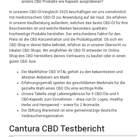
andere CBD Produkte wie Kapseln ausprobieren?
In unserem CBD-Öl-Vergleich 2025 beschäftigen wir uns vornehmlich
mit medizinischem CBD-Öl zur Anwendung auf der Haut. Sie erfahren
in unserer Kaufberatung außerdem, welches das beste CBD-Öl für Ihre
Beschwerden ist und welche Marken besonders qualitativ
hochwertige Produkte herstellen. Der entscheidene Faktor für den
Preis ist die CBD Konzentration und die Produktqualität. Ob sich ein
CBD Shop in deiner Nähe befindet, erfährst du in unserer Übersicht zu
lokalen CBD Shops. Wir empfehlen dir CBD Öl entweder im Online
Shop des CBD Herstellers deines Vertrauens zu kaufen oder in einen
guten CBD- bzw.
Der Marktführer CBD VITAL gehört zu den bekanntesten und
ältesten Anbietern am Markt.
Erfahrungsgemäß spielen die geschilderten Merkmale für die
gezielte Wahl eines CBD Öls eine wichtige Rolle.
Unsere Tabelle zeigt Labor­ergeb­nisse für 9 CBD-Öle und 5
CBD-Kapseln zum Einnehmen – etwa von Dr. Loges, Heal­thy-
Herbs und Hempamed – sowie für 2 Aromaöle.
Die Stiftung Warentest ist eine gemeinnützige deutsche
Verbraucherorganisation.
Cantura CBD Testbericht