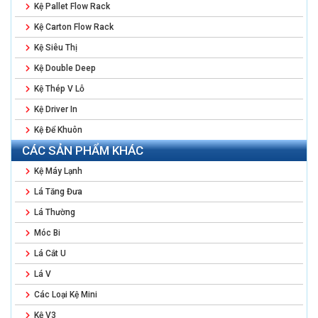
Kệ Pallet Flow Rack
Kệ Carton Flow Rack
Kệ Siêu Thị
Kệ Double Deep
Kệ Thép V Lỗ
Kệ Driver In
Kệ Để Khuôn
CÁC SẢN PHẨM KHÁC
Kệ Máy Lạnh
Lá Tăng Đưa
Lá Thường
Móc Bi
Lá Cắt U
Lá V
Các Loại Kệ Mini
Kệ V3