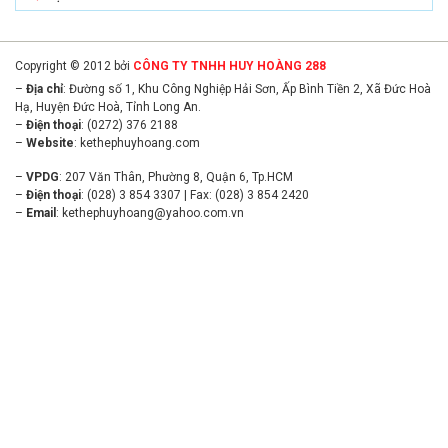
Copyright © 2012 bởi
CÔNG TY TNHH HUY HOÀNG 288
–
Địa chỉ
: Đường số 1, Khu Công Nghiệp Hải Sơn, Ấp Bình Tiền 2, Xã Đức Hoà
Hạ, Huyện Đức Hoà, Tỉnh Long An.
–
Điện thoại
: (0272) 376 2188
–
Website
:
kethephuyhoang.com
–
VPDG
: 207 Văn Thân, Phường 8, Quận 6, Tp.HCM
–
Điện thoại
: (028) 3 854 3307 | Fax: (028) 3 854 2420
–
Email
:
kethephuyhoang@yahoo.com.vn