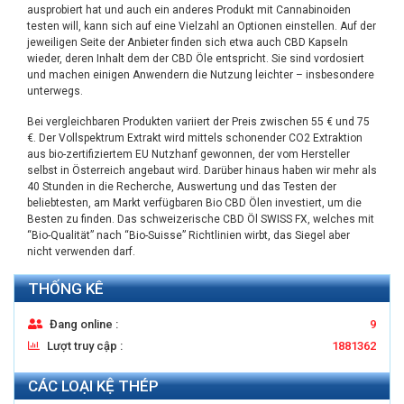
ausprobiert hat und auch ein anderes Produkt mit Cannabinoiden
testen will, kann sich auf eine Vielzahl an Optionen einstellen. Auf der
jeweiligen Seite der Anbieter finden sich etwa auch CBD Kapseln
wieder, deren Inhalt dem der CBD Öle entspricht. Sie sind vordosiert
und machen einigen Anwendern die Nutzung leichter – insbesondere
unterwegs.
Bei vergleichbaren Produkten variiert der Preis zwischen 55 € und 75
€. Der Vollspektrum Extrakt wird mittels schonender CO2 Extraktion
aus bio-zertifiziertem EU Nutzhanf gewonnen, der vom Hersteller
selbst in Österreich angebaut wird. Darüber hinaus haben wir mehr als
40 Stunden in die Recherche, Auswertung und das Testen der
beliebtesten, am Markt verfügbaren Bio CBD Ölen investiert, um die
Besten zu finden. Das schweizerische CBD Öl SWISS FX, welches mit
“Bio-Qualität” nach “Bio-Suisse” Richtlinien wirbt, das Siegel aber
nicht verwenden darf.
THỐNG KÊ
Đang online :
9
Lượt truy cập :
1881362
CÁC LOẠI KỆ THÉP