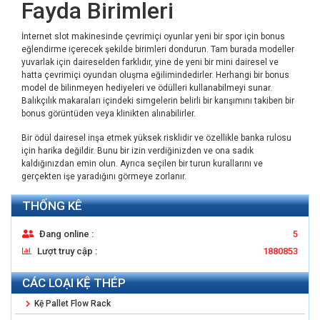
Fayda Birimleri
İnternet slot makinesinde çevrimiçi oyunlar yeni bir spor için bonus
eğlendirme içerecek şekilde birimleri dondurun. Tam burada modeller
yuvarlak için daireselden farklıdır, yine de yeni bir mini dairesel ve
hatta çevrimiçi oyundan oluşma eğilimindedirler. Herhangi bir bonus
model de bilinmeyen hediyeleri ve ödülleri kullanabilmeyi sunar.
Balıkçılık makaraları içindeki simgelerin belirli bir karışımını takiben bir
bonus görüntüden veya klinikten alınabilirler.
Bir ödül dairesel inşa etmek yüksek risklidir ve özellikle banka rulosu
için harika değildir. Bunu bir izin verdiğinizden ve ona sadık
kaldığınızdan emin olun. Ayrıca seçilen bir turun kurallarını ve
gerçekten işe yaradığını görmeye zorlanır.
THỐNG KÊ
Đang online :
5
Lượt truy cập :
1880853
CÁC LOẠI KỆ THÉP
Kệ Pallet Flow Rack