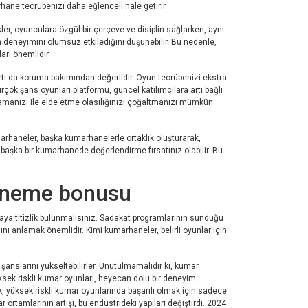
hane tecrübenizi daha eğlenceli hale getirir.
kler, oyunculara özgül bir çerçeve ve disiplin sağlarken, aynı
 deneyimini olumsuz etkilediğini düşünebilir. Bu nedenle,
arı önemlidir.
artı da koruma bakımından değerlidir. Oyun tecrübenizi ekstra
irçok şans oyunları platformu, güncel katılımcılara artı bağlı
oynamanızı ile elde etme olasılığınızı çoğaltmanızı mümkün
kumarhaneler, başka kumarhanelerle ortaklık oluşturarak,
başka bir kumarhanede değerlendirme fırsatınız olabilir. Bu
eneme bonusu
ya titizlik bulunmalısınız. Sadakat programlarının sunduğu
ı anlamak önemlidir. Kimi kumarhaneler, belirli oyunlar için
şanslarını yükseltebilirler. Unutulmamalıdır ki, kumar
ksek riskli kumar oyunları, heyecan dolu bir deneyim
k, yüksek riskli kumar oyunlarında başarılı olmak için sadece
 ortamlarının artışı, bu endüstrideki yapıları değiştirdi. 2024