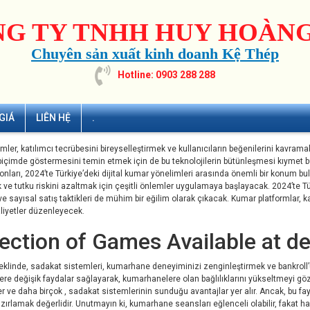
G TY TNHH HUY HOÀNG
Chuyên sản xuất kinh doanh Kệ Thép
Hotline: 0903 288 288
GIÁ
LIÊN HỆ
.
mler, katılımcı tecrübesini bireyselleştirmek ve kullanıcıların beğenilerini kavram
 biçimde göstermesini temin etmek için de bu teknolojilerin bütünleşmesi kıymet b
onları, 2024’te Türkiye’deki dijital kumar yönelimleri arasında önemli bir konum b
ve tutku riskini azaltmak için çeşitli önlemler uygulamaya başlayacak. 2024’te Tü
 ve sayısal satış taktikleri de mühim bir eğilim olarak çıkacak. Kumar platformla
aaliyetler düzenleyecek.
ection of Games Available at 
klinde, sadakat sistemleri, kumarhane deneyiminizi zenginleştirmek ve bankroll’u
ere değişik faydalar sağlayarak, kumarhanelere olan bağlılıklarını yükseltmeyi göz 
r ve daha birçok , sadakat sistemlerinin sunduğu avantajlar yer alır. Ancak, bu fayd
azırlamak değerlidir. Unutmayın ki, kumarhane seansları eğlenceli olabilir, fakat