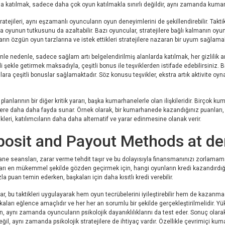
na katılmak, sadece daha çok oyun katılmakla sınırlı değildir, aynı zamanda kumar
ratejileri, aynı eşzamanlı oyuncuların oyun deneyimlerini de şekillendirebilir. Takti
oyunun tutkusunu da azaltabilir. Bazı oyuncular, stratejilere bağlı kalmanın oyun
rın özgün oyun tarzlarına ve istek ettikleri stratejilere nazaran bir uyum sağlamal
le nedenle, sadece sağlam artı belgelendirilmiş alanlarda katılmak, her gizlilik 
i şekle getirmek maksadıyla, çeşitli bonus ile teşviklerden istifade edebilirsiniz. B
ılara çeşitli bonuslar sağlamaktadır. Söz konusu teşvikler, ekstra artık aktivite 
planlarının bir diğer kritik yararı, başka kumarhanelerle olan ilişkileridir. Birçok 
ere daha daha fayda sunar. Örnek olarak, bir kumarhanede kazandığınız puanları, 
rlikleri, katılımcıların daha daha alternatif ve yarar edinmesine olanak verir.
posit and Payout Methods at d
e seansları, zarar verme tehdit taşır ve bu dolayısıyla finansmanınızı zorlamama
arı en mükemmel şekilde gözden geçirmek için, hangi oyunların kredi kazandırdığın
la puan temin ederken, başkaları için daha kısıtlı kredi verebilir.
r, bu taktikleri uygulayarak hem oyun tecrübelerini iyileştirebilir hem de kazanma 
ları eğlence amaçlıdır ve her her an sorumlu bir şekilde gerçekleştirilmelidir. Yü
, aynı zamanda oyuncuların psikolojik dayanıklılıklarını da test eder. Sonuç olara
ğil, aynı zamanda psikolojik stratejilere de ihtiyaç vardır. Özellikle çevrimiçi kumar