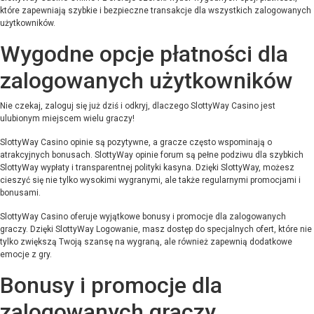
które zapewniają szybkie i bezpieczne transakcje dla wszystkich zalogowanych
użytkowników.
Wygodne opcje płatności dla
zalogowanych użytkowników
Nie czekaj, zaloguj się już dziś i odkryj, dlaczego SlottyWay Casino jest
ulubionym miejscem wielu graczy!
SlottyWay Casino opinie są pozytywne, a gracze często wspominają o
atrakcyjnych bonusach. SlottyWay opinie forum są pełne podziwu dla szybkich
SlottyWay wypłaty i transparentnej polityki kasyna. Dzięki SlottyWay, możesz
cieszyć się nie tylko wysokimi wygranymi, ale także regularnymi promocjami i
bonusami.
SlottyWay Casino oferuje wyjątkowe bonusy i promocje dla zalogowanych
graczy. Dzięki SlottyWay Logowanie, masz dostęp do specjalnych ofert, które nie
tylko zwiększą Twoją szansę na wygraną, ale również zapewnią dodatkowe
emocje z gry.
Bonusy i promocje dla
zalogowanych graczy