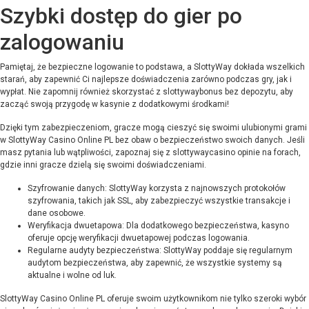
Szybki dostęp do gier po
zalogowaniu
Pamiętaj, że bezpieczne logowanie to podstawa, a SlottyWay dokłada wszelkich
starań, aby zapewnić Ci najlepsze doświadczenia zarówno podczas gry, jak i
wypłat. Nie zapomnij również skorzystać z
slottyway
bonus bez depozytu, aby
zacząć swoją przygodę w kasynie z dodatkowymi środkami!
Dzięki tym zabezpieczeniom, gracze mogą cieszyć się swoimi ulubionymi grami
w SlottyWay Casino Online PL bez obaw o bezpieczeństwo swoich danych. Jeśli
masz pytania lub wątpliwości, zapoznaj się z
slottyway
casino opinie na forach,
gdzie inni gracze dzielą się swoimi doświadczeniami.
Szyfrowanie danych: SlottyWay korzysta z najnowszych protokołów
szyfrowania, takich jak SSL, aby zabezpieczyć wszystkie transakcje i
dane osobowe.
Weryfikacja dwuetapowa: Dla dodatkowego bezpieczeństwa, kasyno
oferuje opcję weryfikacji dwuetapowej podczas logowania.
Regularne audyty bezpieczeństwa: SlottyWay poddaje się regularnym
audytom bezpieczeństwa, aby zapewnić, że wszystkie systemy są
aktualne i wolne od luk.
SlottyWay Casino Online PL oferuje swoim użytkownikom nie tylko szeroki wybór