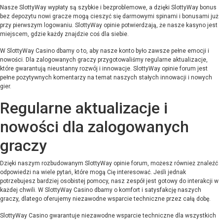
Nasze SlottyWay wypłaty są szybkie i bezproblemowe, a dzięki SlottyWay bonus
bez depozytu nowi gracze mogą cieszyć się darmowymi spinami i bonusami już
przy pierwszym logowaniu. SlottyWay opinie potwierdzają, że nasze kasyno jest
miejscem, gdzie każdy znajdzie coś dla siebie.
W SlottyWay Casino dbamy o to, aby nasze konto było zawsze pełne emocji i
nowości. Dla zalogowanych graczy przygotowaliśmy regularne aktualizacje,
które gwarantują nieustanny rozwój i innowacje. SlottyWay opinie forum jest
pełne pozytywnych komentarzy na temat naszych stałych innowacji i nowych
gier.
Regularne aktualizacje i
nowości dla zalogowanych
graczy
Dzięki naszym rozbudowanym SlottyWay opinie forum, możesz również znaleźć
odpowiedzi na wiele pytań, które mogą Cię interesować. Jeśli jednak
potrzebujesz bardziej osobistej pomocy, nasz zespół jest gotowy do interakcji w
każdej chwili. W SlottyWay Casino dbamy o komfort i satysfakcję naszych
graczy, dlatego oferujemy niezawodne wsparcie techniczne przez całą dobę.
SlottyWay Casino gwarantuje niezawodne wsparcie techniczne dla wszystkich