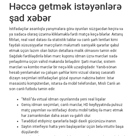
Həccə getmək istəyənlərə
şad xəbər
İstifadəçilər asanlıqla yarışmalara görə oyunları süzgəcdən keçirə və
ya sadəcə olaraq üzərinə klikləməklə fərdi matça keçə bilərlər. Axtarış
filtrləri, real vaxt datası ilə statistik tablar və canlı şərh lentləri kimi
faydalı xüsusiyyətlər mərcçilərin məlumatlı saniyəlik qərarlar qəbul
etmək üçün lazım olan bütün detallara malik olmasını təmin edir.
Sağdakı fərdiləşdirilə bilən mərc kuponu idman üzrə mərcləri sadə
yerləşdirmə üçün vahid məkanda birləşdirir. Şərti mərclər, sistem
mərcləri və kombo mərclər bir neçə klik uzaqlıqdadır. Yanıb-sönən
hesab yeniləmələri və çalışan şərhlər kimi vizual olaraq cəsarətli
dizayn seçimləri istifadəçiləri gözəl oyunun nəbzinə batırır. İstər
masaüstü kompüterdən, istərsə də mobil telefondan, Misli Canlı ən
son canlı futbolu təmin edir.
“Misli”də virtual idman oyunlarında yeni real liqalar
Geniş idman seçimləri, canlı mərclər, HD keyfiyyətində pulsuz
matç yayımları və istifadəçi dostu mobil tətbiq ilə mərc etmək
hər zamankindən daha asan və gəlirli olur.
Tərəddüd etdiyiniz qərarlarla bağlı daxili gücünüzə inanın.
Saytın interfeysi hətta yeni başlayanlar üçün belə intuitiv başa
düşüləndir.