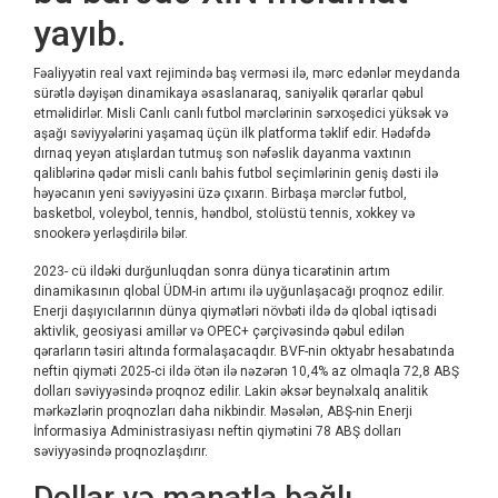
yayıb.
Fəaliyyətin real vaxt rejimində baş verməsi ilə, mərc edənlər meydanda
sürətlə dəyişən dinamikaya əsaslanaraq, saniyəlik qərarlar qəbul
etməlidirlər. Misli Canlı canlı futbol mərclərinin sərxoşedici yüksək və
aşağı səviyyələrini yaşamaq üçün ilk platforma təklif edir. Hədəfdə
dırnaq yeyən atışlardan tutmuş son nəfəslik dayanma vaxtının
qaliblərinə qədər misli canlı bahis futbol seçimlərinin geniş dəsti ilə
həyəcanın yeni səviyyəsini üzə çıxarın. Birbaşa mərclər futbol, ​​
basketbol, ​​voleybol, tennis, həndbol, stolüstü tennis, xokkey və
snookerə yerləşdirilə bilər.
2023- cü ildəki durğunluqdan sonra dünya ticarətinin artım
dinamikasının qlobal ÜDM-in artımı ilə uyğunlaşacağı proqnoz edilir.
Enerji daşıyıcılarının dünya qiymətləri növbəti ildə də qlobal iqtisadi
aktivlik, geosiyasi amillər və OPEC+ çərçivəsində qəbul edilən
qərarların təsiri altında formalaşacaqdır. BVF-nin oktyabr hesabatında
neftin qiyməti 2025-ci ildə ötən ilə nəzərən 10,4% az olmaqla 72,8 ABŞ
dolları səviyyəsində proqnoz edilir. Lakin əksər beynəlxalq analitik
mərkəzlərin proqnozları daha nikbindir. Məsələn, ABŞ-nin Enerji
İnformasiya Administrasiyası neftin qiymətini 78 ABŞ dolları
səviyyəsində proqnozlaşdırır.
Dollar və manatla bağlı