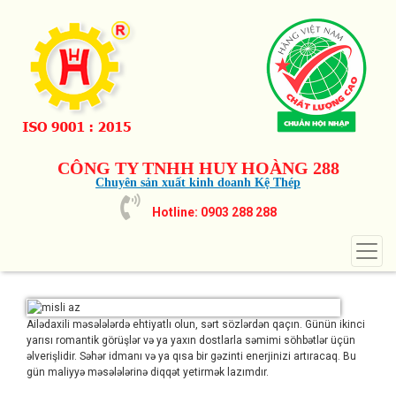
CÔNG TY TNHH HUY HOÀNG 288
Chuyên sản xuất kinh doanh Kệ Thép
Hotline: 0903 288 288
Ailədaxili məsələlərdə ehtiyatlı olun, sərt sözlərdən qaçın. Günün ikinci
yarısı romantik görüşlər və ya yaxın dostlarla səmimi söhbətlər üçün
əlverişlidir. Səhər idmanı və ya qısa bir gəzinti enerjinizi artıracaq. Bu
gün maliyyə məsələlərinə diqqət yetirmək lazımdır.