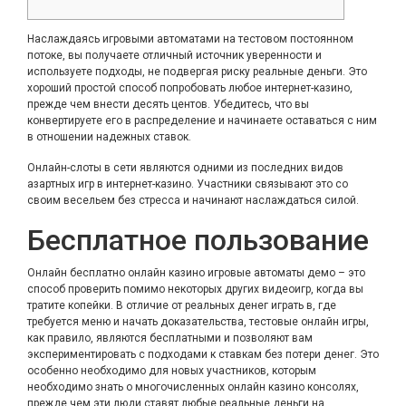
Наслаждаясь игровыми автоматами на тестовом постоянном
потоке, вы получаете отличный источник уверенности и
используете подходы, не подвергая риску реальные деньги. Это
хороший простой способ попробовать любое интернет-казино,
прежде чем внести десять центов. Убедитесь, что вы
конвертируете его в распределение и начинаете оставаться с ним
в отношении надежных ставок.
Онлайн-слоты в сети являются одними из последних видов
азартных игр в интернет-казино.
Участники связывают это со
своим весельем без стресса и начинают наслаждаться силой.
Бесплатное пользование
Онлайн бесплатно онлайн казино игровые автоматы демо – это
способ проверить помимо некоторых других видеоигр, когда вы
тратите копейки. В отличие от реальных денег играть в, где
требуется меню и начать доказательства, тестовые онлайн игры,
как правило, являются бесплатными и позволяют вам
экспериментировать с подходами к ставкам без потери денег. Это
особенно необходимо для новых участников, которым
необходимо знать о многочисленных онлайн казино консолях,
прежде чем эти люди ставят любые реальные деньги на