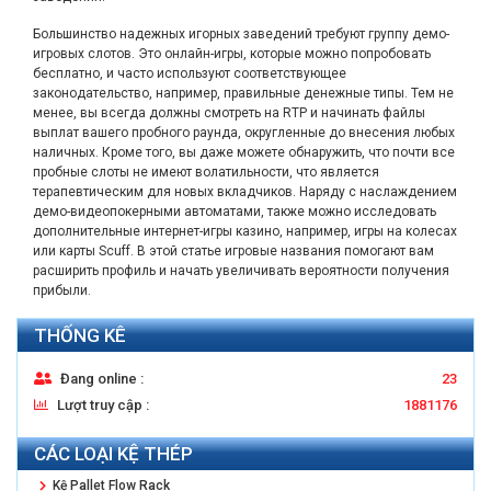
Большинство надежных игорных заведений требуют группу демо-
игровых слотов. Это онлайн-игры, которые можно попробовать
бесплатно, и часто используют соответствующее
законодательство, например, правильные денежные типы. Тем не
менее, вы всегда должны смотреть на RTP и начинать файлы
выплат вашего пробного раунда, округленные до внесения любых
наличных. Кроме того, вы даже можете обнаружить, что почти все
пробные слоты не имеют волатильности, что является
терапевтическим для новых вкладчиков. Наряду с наслаждением
демо-видеопокерными автоматами, также можно исследовать
дополнительные интернет-игры казино, например, игры на колесах
или карты Scuff. В этой статье игровые названия помогают вам
расширить профиль и начать увеличивать вероятности получения
прибыли.
THỐNG KÊ
Đang online :
23
Lượt truy cập :
1881176
CÁC LOẠI KỆ THÉP
Kệ Pallet Flow Rack