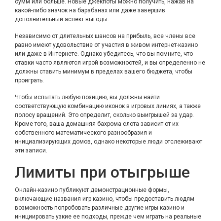
сумм или больше. Новые джекпоты можно получить, нажав на
какой-либо значок на барабанах или даже завершив
дополнительный аспект выгоды.
Независимо от длительных шансов на прибыль, все члены все
равно имеют удовольствие от участия в живом интернет-казино
или даже в Интернете. Однако убедитесь, что вы помните, что
ставки часто являются игрой возможностей, и вы определенно не
должны ставить минимум в пределах вашего бюджета, чтобы
проиграть.
Чтобы испытать любую позицию, вы должны найти
соответствующую комбинацию иконок в игровых линиях, а также
полосу вращений. Это определит, сколько выигрышей за удар.
Кроме того, ваша домашняя бахрома слота зависит от их
собственного математического разнообразия и
инициализирующих домов, однако некоторые люди отслеживают
эти записи.
Лимиты при отыгрыше
Онлайн-казино публикуют демонстрационные формы,
включающие названия игр казино, чтобы предоставить людям
возможность попробовать различные другие игры казино и
инициировать узкие ее подходы, прежде чем играть на реальные