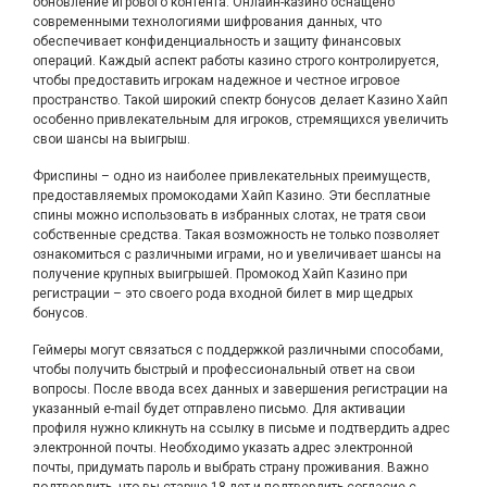
обновление игрового контента. Онлайн-казино оснащено
современными технологиями шифрования данных, что
обеспечивает конфиденциальность и защиту финансовых
операций. Каждый аспект работы казино строго контролируется,
чтобы предоставить игрокам надежное и честное игровое
пространство. Такой широкий спектр бонусов делает Казино Хайп
особенно привлекательным для игроков, стремящихся увеличить
свои шансы на выигрыш.
Фриспины – одно из наиболее привлекательных преимуществ,
предоставляемых промокодами Хайп Казино. Эти бесплатные
спины можно использовать в избранных слотах, не тратя свои
собственные средства. Такая возможность не только позволяет
ознакомиться с различными играми, но и увеличивает шансы на
получение крупных выигрышей. Промокод Хайп Казино при
регистрации – это своего рода входной билет в мир щедрых
бонусов.
Геймеры могут связаться с поддержкой различными способами,
чтобы получить быстрый и профессиональный ответ на свои
вопросы. После ввода всех данных и завершения регистрации на
указанный e-mail будет отправлено письмо. Для активации
профиля нужно кликнуть на ссылку в письме и подтвердить адрес
электронной почты. Необходимо указать адрес электронной
почты, придумать пароль и выбрать страну проживания. Важно
подтвердить, что вы старше 18 лет и подтвердить согласие с