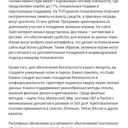
Онлайн-казино Hype имеет 14-уровневую систему лояльности, где
предусмотрен кэшбэк до 17%, специальные подарки и
персональную поддержку. На ТОП-уровнях пользователи получают
неограниченные лимиты на вывод средств, а призовые награды
могут достигать 10 млн рублей. Программа ориентирована на
длительное участие и поощрение активных игроков. На сайте
Хайп интернет-казино представлены два языка — английский и
русский, что обеспечивает удобство для игроков из разных стран.
Игроки могут выбрать язык интерфейса, что делает использование
сайта ещё более удобным. Таким образом, активные игроки могут
рассчитывать на дополнительные поощрения и индивидуальный
подход к каждому пользователю.
Кроме того, для обеспечения безопасности вашего аккаунта, вы
создаете уникальный логин и пароль. Важно отметить, что Хайп
Казино следует высоким стандартам безопасности и
конфиденциальности, гарантируя надежную защиту ваших личных
данных. Казино поддерживает разнообразные методы оплаты,
включая фиатные деньги и криптовалюты. Среди фиатных
методов — карты Visa, Mastercard, Мир, система СБП и Piastrix с
минимальным депозитом в размере от 500 до ₽. Криптовалютные
платежи принимаются в Litecoin, Ethereum, Tether, Bitcoin и других
валютах.
Регулярные обновления ассортимента обеспечивают постоянное