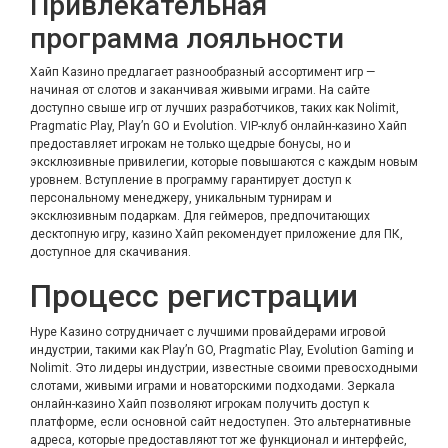
Привлекательная
программа лояльности
Хайп Казино предлагает разнообразный ассортимент игр —
начиная от слотов и заканчивая живыми играми. На сайте
доступно свыше игр от лучших разработчиков, таких как Nolimit,
Pragmatic Play, Play’n GO и Evolution. VIP-клуб онлайн-казино Хайп
предоставляет игрокам не только щедрые бонусы, но и
эксклюзивные привилегии, которые повышаются с каждым новым
уровнем. Вступление в программу гарантирует доступ к
персональному менеджеру, уникальным турнирам и
эксклюзивным подаркам. Для геймеров, предпочитающих
десктопную игру, казино Хайп рекомендует приложение для ПК,
доступное для скачивания.
Процесс регистрации
Hype Казино сотрудничает с лучшими провайдерами игровой
индустрии, такими как Play’n GO, Pragmatic Play, Evolution Gaming и
Nolimit. Это лидеры индустрии, известные своими превосходными
слотами, живыми играми и новаторскими подходами. Зеркала
онлайн-казино Хайп позволяют игрокам получить доступ к
платформе, если основной сайт недоступен. Это альтернативные
адреса, которые предоставляют тот же функционал и интерфейс,