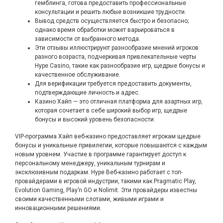
гемблинга, готова предоставить профессиональные
консультации и решить любые возникшие трудности.
Вывод средств осуществляется быстро и безопасно;
однако время обработки может варьироваться в
зависимости от выбранного метода.
Эти отзывы иллюстрируют разнообразие мнений игроков
разного возраста, подчеркивая привлекательные черты
Hype Casino, такие как разнообразие игр, щедрые бонусы и
качественное обслуживание.
Для верификации требуется предоставить документы,
подтверждающие личность и адрес.
Казино Хайп — это отличная платформа для азартных игр,
которая сочетает в себе широкий выбор игр, щедрые
бонусы и высокий уровень безопасности.
VIP-программа Хайп веб-казино предоставляет игрокам щедрые
бонусы и уникальные привилегии, которые повышаются с каждым
новым уровнем. Участие в программе гарантирует доступ к
персональному менеджеру, уникальным турнирам и
эксклюзивным подаркам. Hype Веб-казино работает с топ-
провайдерами в игровой индустрии, такими как Pragmatic Play,
Evolution Gaming, Play’n GO и Nolimit. Эти провайдеры известны
своими качественными слотами, живыми играми и
инновационными решениями.