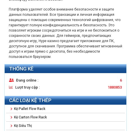
Платформа уделяет особое внимание безопасности и защите
данных пользователей. Все транзакции и личная информация
защищены с помощью современных технологий шифрования, что
гарантирует полную конфиденциальность и безопасность. Это
позволяет игрокам сосредоточиться на игре и не беспокоиться о
сохранности своих данных. Для геймеров, предпочитающих
десктопную игру, Hype казино предлагает приложение для ПК,
доступное для скачивания. Программа обеспечивает мгновенный
доступ к играм прямо с десктопа, без необходимости
пользоваться браузером.
THỐNG KÊ
Đang online :
6
Lượt truy cập :
1880853
CÁC LOẠI KỆ THÉP
Kệ Pallet Flow Rack
Kệ Carton Flow Rack
Kệ Siêu Thị