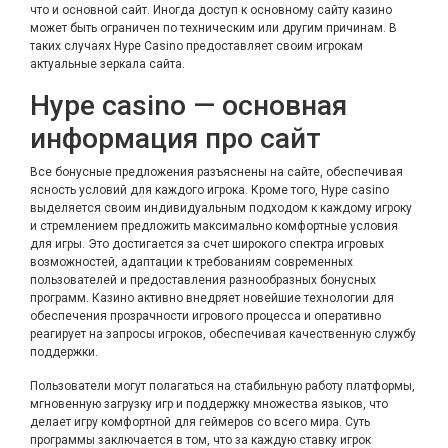
что и основной сайт. Иногда доступ к основному сайту казино
может быть ограничен по техническим или другим причинам. В
таких случаях Hype Casino предоставляет своим игрокам
актуальные зеркала сайта.
Hype casino — основная
информация про сайт
Все бонусные предложения разъяснены на сайте, обеспечивая
ясность условий для каждого игрока. Кроме того, Hype casino
выделяется своим индивидуальным подходом к каждому игроку
и стремлением предложить максимально комфортные условия
для игры. Это достигается за счет широкого спектра игровых
возможностей, адаптации к требованиям современных
пользователей и предоставления разнообразных бонусных
программ. Казино активно внедряет новейшие технологии для
обеспечения прозрачности игрового процесса и оперативно
реагирует на запросы игроков, обеспечивая качественную службу
поддержки.
Пользователи могут полагаться на стабильную работу платформы,
мгновенную загрузку игр и поддержку множества языков, что
делает игру комфортной для геймеров со всего мира. Суть
программы заключается в том, что за каждую ставку игрок