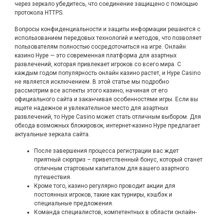
через зеркало убедитесь, что соединение защищено с помощью
протокола HTTPS.
Вопросы конфиденциальности и защиты информации решаются с
использованием передовых технологий и методов, что позволяет
пользователям полностью сосредоточиться на игре. Онлайн
казино Hype — это современная платформа для азартных
развлечений, которая привлекает игроков со всего мира. С
каждым годом популярность онлайн казино растет, и Hype Casino
не является исключением. В этой статье мы подробно
рассмотрим все аспекты этого казино, начиная от его
официального сайта и заканчивая особенностями игры. Если вы
ищете надежное и увлекательное место для азартных
развлечений, то Hype Casino может стать отличным выбором. Для
обхода возможных блокировок, интернет-казино Hype предлагает
актуальные зеркала сайта.
После завершения процесса регистрации вас ждет
приятный сюрприз – приветственный бонус, который станет
отличным стартовым капиталом для вашего азартного
путешествия.
Кроме того, казино регулярно проводит акции для
постоянных игроков, такие как турниры, кэшбэк и
специальные предложения.
Команда специалистов, компетентных в области онлайн-