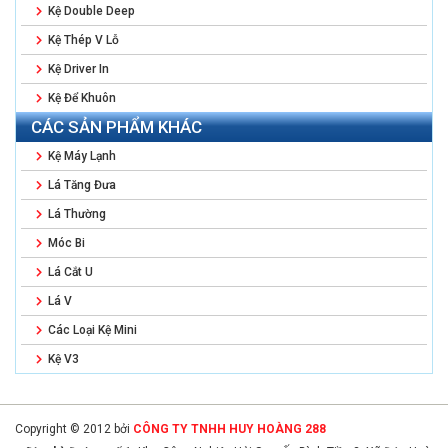
Kệ Double Deep
Kệ Thép V Lỗ
Kệ Driver In
Kệ Để Khuôn
CÁC SẢN PHẨM KHÁC
Kệ Máy Lạnh
Lá Tăng Đưa
Lá Thường
Móc Bi
Lá Cắt U
Lá V
Các Loại Kệ Mini
Kệ V3
Copyright © 2012 bởi
CÔNG TY TNHH HUY HOÀNG 288