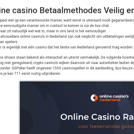
ine casino Betaalmethodes Veilig e
peel wel op een verantwoorde manier, want winst is uiteraard nooit gegarandeerd
e eenvoudigste manier om in contact te komen is via de live chat.
aar zit natuurlijk wel wat in, maar in ons land is het eenvoudiger.
etrouwbare online casino’s in Nederland zijn ook verplicht om uitbetalingen eerlij
an spelers.
r is eigenlijk niet één casino dat het beste van Nederland genoemd mag worden.
e shows staan bekend als interactief en uiterst vermakelijk. De volgende licentie
og niet gereguleerd; crypto casino’s wijken daarvoor uit naar autoriteiten buiten d
order. GGPoker heeft ongeveer 1550 casinospellen in de aanbieding, dus keuze geno
s je kan 711 eerst rustig uitproberen.