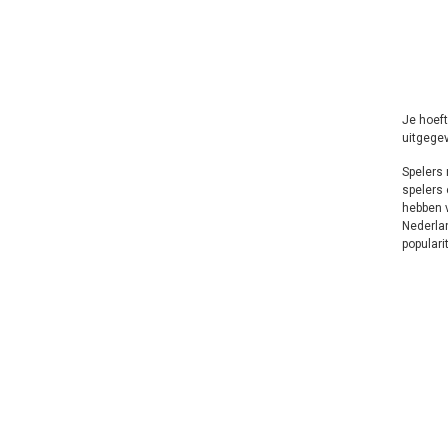
Je hoeft
uitgegev
Spelers 
spelers 
hebben v
Nederla
popularit