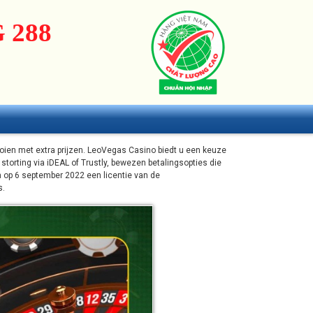
 288
ien met extra prijzen. LeoVegas Casino biedt u een keuze
orting via iDEAL of Trustly, bewezen betalingsopties die
n op 6 september 2022 een licentie van de
s.