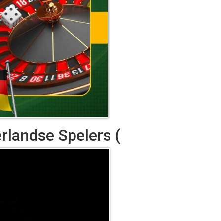
rlandse Spelers (