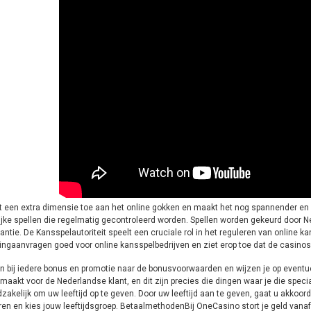
t een extra dimensie toe aan het online gokken en maakt het nog spannender en re
ijke spellen die regelmatig gecontroleerd worden. Spellen worden gekeurd door Ne
antie. De Kansspelautoriteit speelt een cruciale rol in het reguleren van online k
ngaanvragen goed voor online kansspelbedrijven en ziet erop toe dat de casinospe
n bij iedere bonus en promotie naar de bonusvoorwaarden en wijzen je op eventue
aakt voor de Nederlandse klant, en dit zijn precies die dingen waar je die speci
zakelijk om uw leeftijd op te geven. Door uw leeftijd aan te geven, gaat u akkoo
en en kies jouw leeftijdsgroep. BetaalmethodenBij OneCasino stort je geld vana