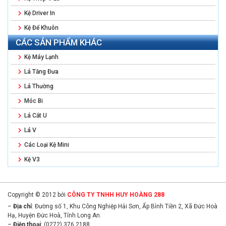
Kệ Driver In
Kệ Để Khuôn
CÁC SẢN PHẨM KHÁC
Kệ Máy Lạnh
Lá Tăng Đưa
Lá Thường
Móc Bi
Lá Cắt U
Lá V
Các Loại Kệ Mini
Kệ V3
Copyright © 2012 bởi
CÔNG TY TNHH HUY HOÀNG 288
–
Địa chỉ
: Đường số 1, Khu Công Nghiệp Hải Sơn, Ấp Bình Tiền 2, Xã Đức Hoà
Hạ, Huyện Đức Hoà, Tỉnh Long An.
–
Điện thoại
: (0272) 376 2188