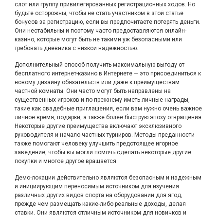
слот или группу привилегированных регистрационных ходов. Но
будьте осторожны, чтобы не стать участником в этой статье
бонусов за регистрацию, если вы предпочитаете потерять деньги.
Они нестабильны и поэтому часто предоставляются онлайн-
казино, которые могут быть не такими уж безопасными или
требовать дневника с низкой надежностью.
Дополнительный способ получить максимальную выгоду от
бесплатного интернет-казино в Интернете — это присоединиться к
новому дизайну обязательств или даже к преимуществам
частной комнаты. Они часто могут быть направлены на
существенных игроков и по-прежнему иметь личные награды,
такие как свадебные приглашения, если вам нужно очень важное
личное время, подарки, а также более быструю эпоху отвращения.
Некоторые другие преимущества включают эксклюзивного
руководителя и начало частных турниров. Методы преданности
также помогают человеку улучшить предстоящее игорное
заведение, чтобы вы могли помочь сделать некоторые другие
покупки и многое другое вращается.
Демо-локации действительно являются безопасным и надежным
и инициирующим переносимым источником для изучения
различных других видов спорта на оборудовании для ягод,
прежде чем размещать какие-либо реальные доходы, делая
ставки. Они являются отличным источником для новичков и