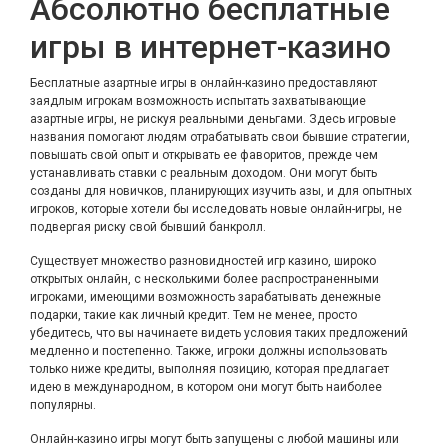
Абсолютно бесплатные
игры в интернет-казино
Бесплатные азартные игры в онлайн-казино предоставляют
заядлым игрокам возможность испытать захватывающие
азартные игры, не рискуя реальными деньгами. Здесь игровые
названия помогают людям отрабатывать свои бывшие стратегии,
повышать свой опыт и открывать ее фаворитов, прежде чем
устанавливать ставки с реальным доходом. Они могут быть
созданы для новичков, планирующих изучить азы, и для опытных
игроков, которые хотели бы исследовать новые онлайн-игры, не
подвергая риску свой бывший банкролл.
Существует множество разновидностей игр казино, широко
открытых онлайн, с несколькими более распространенными
игроками, имеющими возможность зарабатывать денежные
подарки, такие как личный кредит. Тем не менее, просто
убедитесь, что вы начинаете видеть условия таких предложений
медленно и постепенно. Также, игроки должны использовать
только ниже кредиты, выполняя позицию, которая предлагает
идею в международном, в котором они могут быть наиболее
популярны.
Онлайн-казино игры могут быть запущены с любой машины или