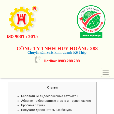
CÔNG TY TNHH HUY HOÀNG 288
Chuyên sản xuất kinh doanh Kệ Thép
Hotline: 0903 288 288
Статьи
Бесплатные видеопокерные автоматы
Абсолютно бесплатные игры в интернет-казино
Пробные случаи
Получите дополнительные бонусы