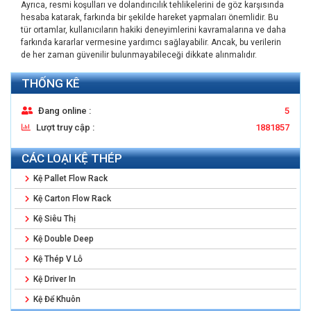
Ayrıca, resmi koşulları ve dolandırıcılık tehlikelerini de göz karşısında
hesaba katarak, farkında bir şekilde hareket yapmaları önemlidir. Bu
tür ortamlar, kullanıcıların hakiki deneyimlerini kavramalarına ve daha
farkında kararlar vermesine yardımcı sağlayabilir. Ancak, bu verilerin
de her zaman güvenilir bulunmayabileceği dikkate alınmalıdır.
THỐNG KÊ
Đang online :
5
Lượt truy cập :
1881857
CÁC LOẠI KỆ THÉP
Kệ Pallet Flow Rack
Kệ Carton Flow Rack
Kệ Siêu Thị
Kệ Double Deep
Kệ Thép V Lỗ
Kệ Driver In
Kệ Để Khuôn