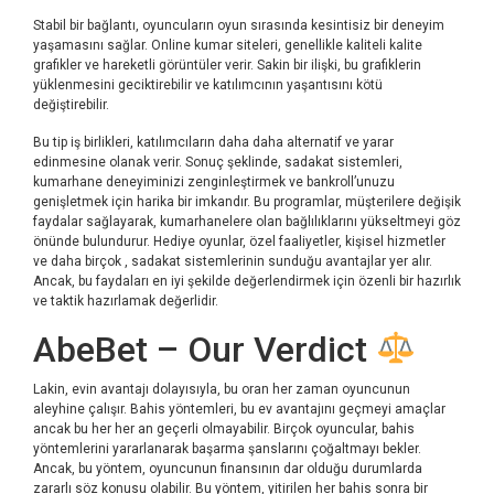
Stabil bir bağlantı, oyuncuların oyun sırasında kesintisiz bir deneyim
yaşamasını sağlar. Online kumar siteleri, genellikle kaliteli kalite
grafikler ve hareketli görüntüler verir. Sakin bir ilişki, bu grafiklerin
yüklenmesini geciktirebilir ve katılımcının yaşantısını kötü
değiştirebilir.
Bu tip iş birlikleri, katılımcıların daha daha alternatif ve yarar
edinmesine olanak verir. Sonuç şeklinde, sadakat sistemleri,
kumarhane deneyiminizi zenginleştirmek ve bankroll’unuzu
genişletmek için harika bir imkandır. Bu programlar, müşterilere değişik
faydalar sağlayarak, kumarhanelere olan bağlılıklarını yükseltmeyi göz
önünde bulundurur. Hediye oyunlar, özel faaliyetler, kişisel hizmetler
ve daha birçok , sadakat sistemlerinin sunduğu avantajlar yer alır.
Ancak, bu faydaları en iyi şekilde değerlendirmek için özenli bir hazırlık
ve taktik hazırlamak değerlidir.
AbeBet – Our Verdict
Lakin, evin avantajı dolayısıyla, bu oran her zaman oyuncunun
aleyhine çalışır. Bahis yöntemleri, bu ev avantajını geçmeyi amaçlar
ancak bu her her an geçerli olmayabilir. Birçok oyuncular, bahis
yöntemlerini yararlanarak başarma şanslarını çoğaltmayı bekler.
Ancak, bu yöntem, oyuncunun finansının dar olduğu durumlarda
zararlı söz konusu olabilir. Bu yöntem, yitirilen her bahis sonra bir