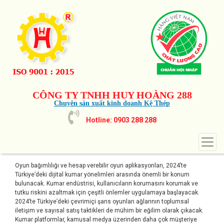
CÔNG TY TNHH HUY HOÀNG 288
Chuyên sản xuất kinh doanh Kệ Thép
Hotline: 0903 288 288
Oyun bağımlılığı ve hesap verebilir oyun aplikasyonları, 2024’te
Türkiye’deki dijital kumar yönelimleri arasında önemli bir konum
bulunacak. Kumar endüstrisi, kullanıcıların korumasını korumak ve
tutku riskini azaltmak için çeşitli önlemler uygulamaya başlayacak.
2024’te Türkiye’deki çevrimiçi şans oyunları ağlarının toplumsal
iletişim ve sayısal satış taktikleri de mühim bir eğilim olarak çıkacak.
Kumar platformlar, kamusal medya üzerinden daha çok müşteriye