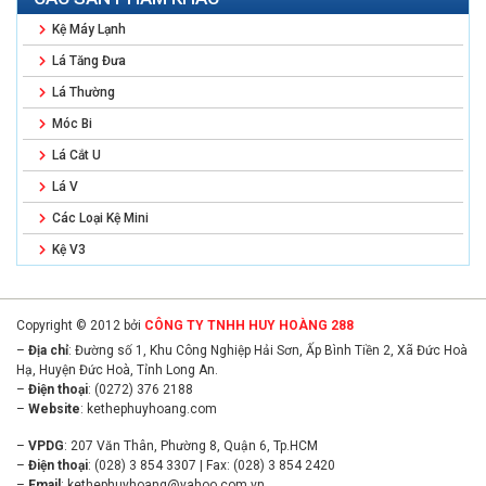
Kệ Máy Lạnh
Lá Tăng Đưa
Lá Thường
Móc Bi
Lá Cắt U
Lá V
Các Loại Kệ Mini
Kệ V3
Copyright © 2012 bởi
CÔNG TY TNHH HUY HOÀNG 288
–
Địa chỉ
: Đường số 1, Khu Công Nghiệp Hải Sơn, Ấp Bình Tiền 2, Xã Đức Hoà
Hạ, Huyện Đức Hoà, Tỉnh Long An.
–
Điện thoại
: (0272) 376 2188
–
Website
:
kethephuyhoang.com
–
VPDG
: 207 Văn Thân, Phường 8, Quận 6, Tp.HCM
–
Điện thoại
: (028) 3 854 3307 | Fax: (028) 3 854 2420
–
Email
:
kethephuyhoang@yahoo.com.vn