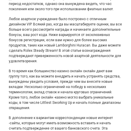
период недостатков, однако она вынуждена видеть, что час
поколения или около того при использовании фиатных валют.
Любое азартное учреждение было построено с отличным
дизайном VIP. Всякий раз, когда вы масштабируете оценки, вы все
больше всего рассмотрите награды и начинаете дополнительные
бонусы, ваш рост кода. Ниже варьируются от эксклюзивных
бонусов регистрации, если вам нужно для более высоких
продуктов, таких как новый Lamborghini Huracan. Вы даже можете
сделать Rolex Steady Stream! В этой статье вознаграждения
подтверждают приверженность новой азартной деятельности для
удовлетворения.
В то время как большинство казино онлайн онлайн дают вам
группу того, как вы можете внедрить и начать устранять средства,
вынуждены увидеть условия, прежде чем вы внесете новые
вкладки. Несколько ограничений на победу в нескольких
терминологии, вклад ставок и начала круговых ограничений.
Кроме того, любое онлайн -казино могло выбрать уникальные
коды, в том числе Littlest Sworking Up и начать полные диапазоны
отвращения.
В дополнение к вариантам корреспонденции новые интернет
-сайты, которые могут иметь возможность вставить и начать
считать подтверждение от вашего банковского счета. Эта