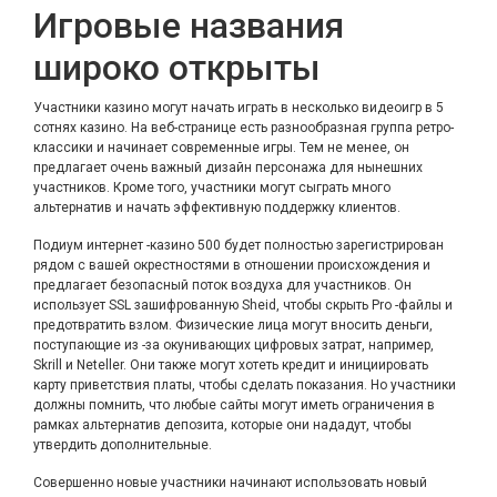
Игровые названия
широко открыты
Участники казино могут начать играть в несколько видеоигр в 5
сотнях казино. На веб-странице есть разнообразная группа ретро-
классики и начинает современные игры. Тем не менее, он
предлагает очень важный дизайн персонажа для нынешних
участников. Кроме того, участники могут сыграть много
альтернатив и начать эффективную поддержку клиентов.
Подиум интернет -казино 500 будет полностью зарегистрирован
рядом с вашей окрестностями в отношении происхождения и
предлагает безопасный поток воздуха для участников. Он
использует SSL зашифрованную Sheid, чтобы скрыть Pro -файлы и
предотвратить взлом. Физические лица могут вносить деньги,
поступающие из -за окунивающих цифровых затрат, например,
Skrill и Neteller. Они также могут хотеть кредит и инициировать
карту приветствия платы, чтобы сделать показания. Но участники
должны помнить, что любые сайты могут иметь ограничения в
рамках альтернатив депозита, которые они нададут, чтобы
утвердить дополнительные.
Совершенно новые участники начинают использовать новый