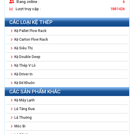
Đang online :
6
Lượt truy cập :
1881426
CÁC LOẠI KỆ THÉP
Kệ Pallet Flow Rack
Kệ Carton Flow Rack
Kệ Siêu Thị
Kệ Double Deep
Kệ Thép V Lỗ
Kệ Driver In
Kệ Để Khuôn
CÁC SẢN PHẨM KHÁC
Kệ Máy Lạnh
Lá Tăng Đưa
Lá Thường
Móc Bi