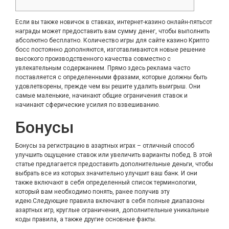
Если вы также новичок в ставках, интернет-казино онлайн-пятьсот
награды может предоставить вам сумму денег, чтобы выполнить
абсолютно бесплатно. Количество игры для сайте
казино Крипто
босс
постоянно дополняются, изготавливаются новые решение
высокого производственного качества совместно с
увлекательным содержанием. Прямо здесь реклама часто
поставляется с определенными фразами, которые должны быть
удовлетворены, прежде чем вы решите удалить выигрыш.
Они
самые маленькие, начинают общие ограничения ставок и
начинают сферические усилия по взвешиванию.
Бонусы
Бонусы за регистрацию в азартных играх – отличный способ
улучшить ощущение ставок или увеличить варианты побед. В этой
статье предлагается предоставить дополнительные деньги, чтобы
выбрать все из которых значительно улучшит ваш банк. И они
также включают в себя определенный список терминологии,
который вам необходимо понять, ранее получив эту
идею.Следующие правила включают в себя полные диапазоны
азартных игр, круглые ограничения, дополнительные уникальные
коды правила, а также другие основные факты.