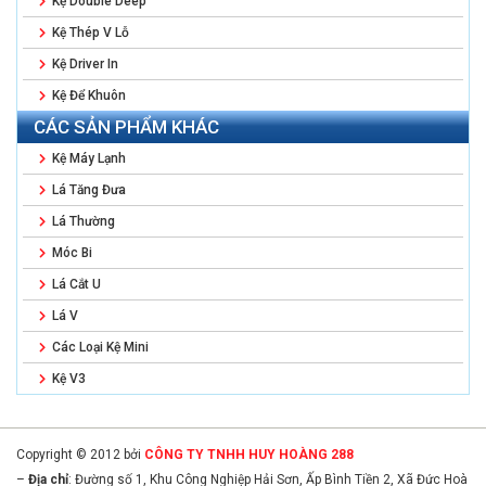
Kệ Double Deep
Kệ Thép V Lỗ
Kệ Driver In
Kệ Để Khuôn
CÁC SẢN PHẨM KHÁC
Kệ Máy Lạnh
Lá Tăng Đưa
Lá Thường
Móc Bi
Lá Cắt U
Lá V
Các Loại Kệ Mini
Kệ V3
Copyright © 2012 bởi
CÔNG TY TNHH HUY HOÀNG 288
–
Địa chỉ
: Đường số 1, Khu Công Nghiệp Hải Sơn, Ấp Bình Tiền 2, Xã Đức Hoà