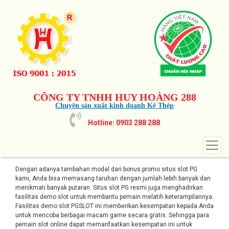
CÔNG TY TNHH HUY HOÀNG 288
Chuyên sản xuất kinh doanh Kệ Thép
Hotline: 0903 288 288
Dengan adanya tambahan modal dari bonus promo situs slot PG
kami, Anda bisa memasang taruhan dengan jumlah lebih banyak dan
menikmati banyak putaran. Situs slot PG resmi juga menghadirkan
fasilitas demo slot untuk membantu pemain melatih keterampilannya.
Fasilitas demo slot PGSLOT ini memberikan kesempatan kepada Anda
untuk mencoba berbagai macam game secara gratis. Sehingga para
pemain slot online dapat memanfaatkan kesempatan ini untuk