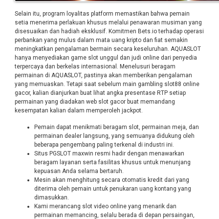
Selain itu, program loyalitas platform memastikan bahwa pemain
setia menerima perlakuan khusus melalui penawaran musiman yang
disesuaikan dan hadiah eksklusif. Komitmen Bets.io terhadap operasi
perbankan yang mulus dalam mata uang kripto dan fiat semakin
meningkatkan pengalaman bermain secara keseluruhan. AQUASLOT
hanya menyediakan game slot unggul dan judi online dari penyedia
terpercaya dan berkelas internasional. Menelusuri beragam
permainan di AQUASLOT, pastinya akan memberikan pengalaman
yang memuaskan. Tetapi saat sebelum main gambling slot88 online
gacor, kalian dianjurkan buat lihat angka presentase RTP setiap
permainan yang diadakan web slot gacor buat memandang
kesempatan kalian dalam memperoleh jackpot.
Pemain dapat menikmati beragam slot, permainan meja, dan
permainan dealer langsung, yang semuanya didukung oleh
beberapa pengembang paling terkenal di industri ini.
Situs PGSLOT maxwin resmi hadir dengan menawarkan
beragam layanan serta fasilitas khusus untuk menunjang
kepuasan Anda selama bertaruh.
Mesin akan menghitung secara otomatis kredit dari yang
diterima oleh pemain untuk penukaran uang kontang yang
dimasukkan.
Kami merancang slot video online yang menarik dan
permainan memancing, selalu berada di depan persaingan,