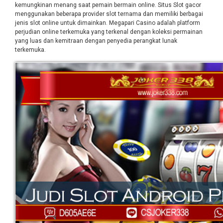
kemungkinan menang saat pemain bermain online. Situs Slot gacor
menggunakan beberapa provider slot ternama dan memiliki berbagai
jenis slot online untuk dimainkan. Megapari Casino adalah platform
perjudian online terkemuka yang terkenal dengan koleksi permainan
yang luas dan kemitraan dengan penyedia perangkat lunak
terkemuka.