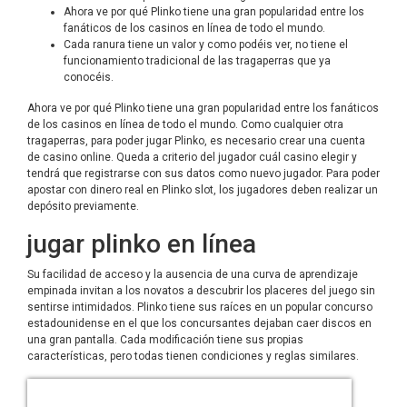
Ahora ve por qué Plinko tiene una gran popularidad entre los
fanáticos de los casinos en línea de todo el mundo.
Cada ranura tiene un valor y como podéis ver, no tiene el
funcionamiento tradicional de las tragaperras que ya
conocéis.
Ahora ve por qué Plinko tiene una gran popularidad entre los fanáticos
de los casinos en línea de todo el mundo. Como cualquier otra
tragaperras, para poder jugar Plinko, es necesario crear una cuenta
de casino online. Queda a criterio del jugador cuál casino elegir y
tendrá que registrarse con sus datos como nuevo jugador. Para poder
apostar con dinero real en Plinko slot, los jugadores deben realizar un
depósito previamente.
jugar plinko en línea
Su facilidad de acceso y la ausencia de una curva de aprendizaje
empinada invitan a los novatos a descubrir los placeres del juego sin
sentirse intimidados. Plinko tiene sus raíces en un popular concurso
estadounidense en el que los concursantes dejaban caer discos en
una gran pantalla. Cada modificación tiene sus propias
características, pero todas tienen condiciones y reglas similares.