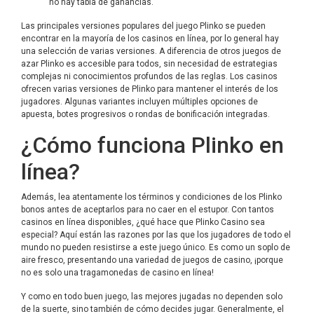
no hay tabla de ganancias.
Las principales versiones populares del juego Plinko se pueden
encontrar en la mayoría de los casinos en línea, por lo general hay
una selección de varias versiones. A diferencia de otros juegos de
azar Plinko es accesible para todos, sin necesidad de estrategias
complejas ni conocimientos profundos de las reglas. Los casinos
ofrecen varias versiones de Plinko para mantener el interés de los
jugadores. Algunas variantes incluyen múltiples opciones de
apuesta, botes progresivos o rondas de bonificación integradas.
¿Cómo funciona Plinko en
línea?
Además, lea atentamente los términos y condiciones de los Plinko
bonos antes de aceptarlos para no caer en el estupor. Con tantos
casinos en línea disponibles, ¿qué hace que Plinko Casino sea
especial? Aquí están las razones por las que los jugadores de todo el
mundo no pueden resistirse a este juego único. Es como un soplo de
aire fresco, presentando una variedad de juegos de casino, ¡porque
no es solo una tragamonedas de casino en línea!
Y como en todo buen juego, las mejores jugadas no dependen solo
de la suerte, sino también de cómo decides jugar. Generalmente, el