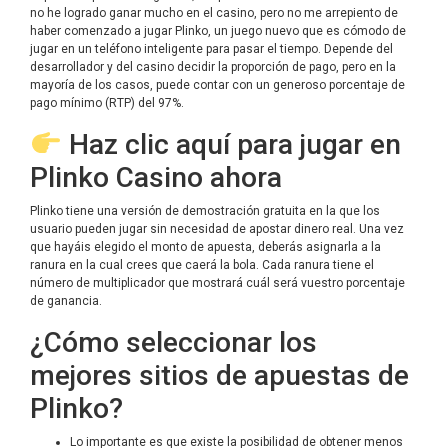
no he logrado ganar mucho en el casino, pero no me arrepiento de
haber comenzado a jugar Plinko, un juego nuevo que es cómodo de
jugar en un teléfono inteligente para pasar el tiempo. Depende del
desarrollador y del casino decidir la proporción de pago, pero en la
mayoría de los casos, puede contar con un generoso porcentaje de
pago mínimo (RTP) del 97%.
Haz clic aquí para jugar en
Plinko Casino ahora
Plinko tiene una versión de demostración gratuita en la que los
usuario pueden jugar sin necesidad de apostar dinero real. Una vez
que hayáis elegido el monto de apuesta, deberás asignarla a la
ranura en la cual crees que caerá la bola. Cada ranura tiene el
número de multiplicador que mostrará cuál será vuestro porcentaje
de ganancia.
¿Cómo seleccionar los
mejores sitios de apuestas de
Plinko?
Lo importante es que existe la posibilidad de obtener menos