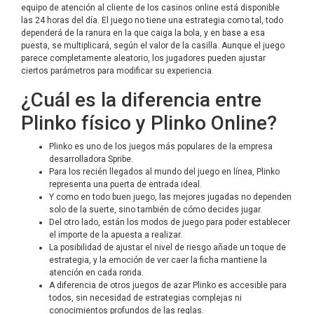
equipo de atención al cliente de los casinos online está disponible
las 24 horas del día. El juego no tiene una estrategia como tal, todo
dependerá de la ranura en la que caiga la bola, y en base a esa
puesta, se multiplicará, según el valor de la casilla. Aunque el juego
parece completamente aleatorio, los jugadores pueden ajustar
ciertos parámetros para modificar su experiencia.
¿Cuál es la diferencia entre
Plinko físico y Plinko Online?
Plinko es uno de los juegos más populares de la empresa
desarrolladora Spribe.
Para los recién llegados al mundo del juego en línea, Plinko
representa una puerta de entrada ideal.
Y como en todo buen juego, las mejores jugadas no dependen
solo de la suerte, sino también de cómo decides jugar.
Del otro lado, están los modos de juego para poder establecer
el importe de la apuesta a realizar.
La posibilidad de ajustar el nivel de riesgo añade un toque de
estrategia, y la emoción de ver caer la ficha mantiene la
atención en cada ronda.
A diferencia de otros juegos de azar Plinko es accesible para
todos, sin necesidad de estrategias complejas ni
conocimientos profundos de las reglas.