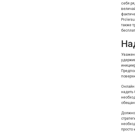
себя ря
величай
фактиче
Pro’ers
также т
бесплат
На
Уваженн
удержив
инициир
Предпол
поверхн
Онлайн 
надеть 
необход
обещани
Должнос
стратег
необход
просто 