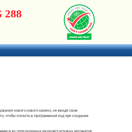
 288
вания нового нового казино, не введя свои
-то, чтобы попасть в программный код при создании
имися из определенных видеоигр игровых автоматов.