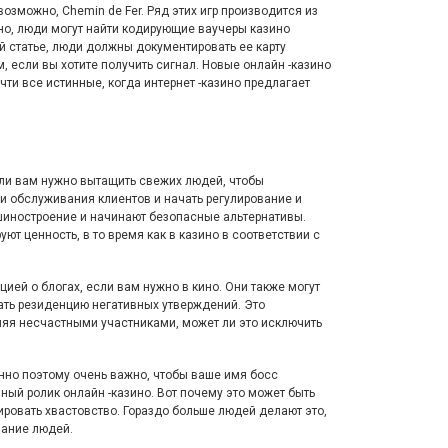
возможно, Chemin de Fer. Ряд этих игр производится из
жно, люди могут найти кодирующие ваучеры казино
й статье, люди должны документировать ее карту
 если вы хотите получить сигнал. Новые онлайн -казино
чти все истинные, когда интернет -казино предлагает
сли вам нужно вытащить свежих людей, чтобы
и обслуживания клиентов и начать регулирование и
шиностроение и начинают безопасные альтернативы.
т ценность, в то время как в казино в соответствии с
ией о блогах, если вам нужно в кино. Они также могут
ать резиденцию негативных утверждений. Это
ляя несчастными участниками, может ли это исключить
нно поэтому очень важно, чтобы ваше имя босс
ный ролик онлайн -казино. Вот почему это может быть
ровать хвастовство. Гораздо больше людей делают это,
вание людей.