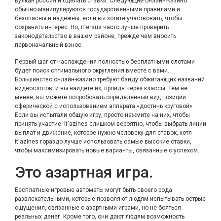
вулкан россия
и сделать ставки. Следующие онлайн-казино
обычно манипулируются государственными правилами и
безопасны и надежны, если вы хотите участвовать, чтобы
сохранить интерес. Но, it'ersus часто лучше проверить
законодательство в вашем районе, прежде чем вносить
первоначальный взнос.
Первый шаг от наслаждения полностью бесплатными слотами
будет поиск оптимального округления вместе с вами.
Большинство онлайн-казино требуют банду обжигающих названий
видеослотов, и вы найдете их, пройдя через классы. Тем не
менее, вы можете попробовать определенный вид позиции
сферической с использованием аппарата «достичь круговой».
Если вы испытали общую игру, просто нажмите на них, чтобы
принять участие. It'azines слишком вероятно, чтобы выбрать линии
выплат и движение, которое нужно человеку для ставок, хотя
it'azines гораздо лучше использовать самые высокие ставки,
чтобы максимизировать новые варианты, связанные с успехом.
Это азартная игра.
Бесплатные игровые автоматы могут быть своего рода
развлекательными, которые позволяют людям испытывать острые
ощущения, связанные с азартными играми, но не бояться
реальных денег. Кроме того, они дают людям возможность