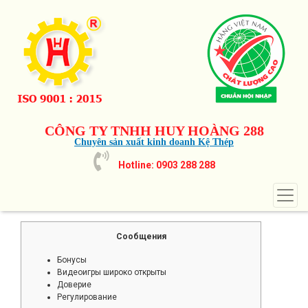
CÔNG TY TNHH HUY HOÀNG 288
Chuyên sản xuất kinh doanh Kệ Thép
Hotline: 0903 288 288
Сообщения
Бонусы
Видеоигры широко открыты
Доверие
Регулирование