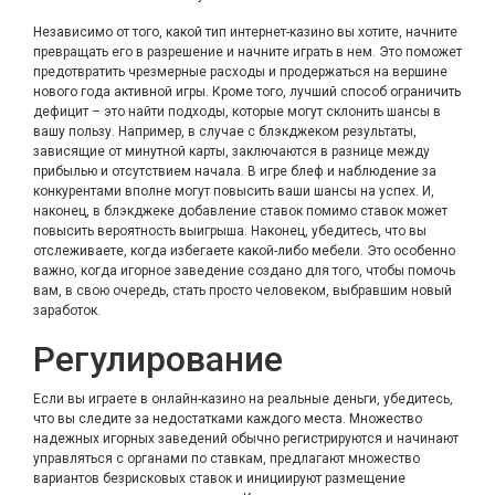
Независимо от того, какой тип интернет-казино вы хотите, начните
превращать его в разрешение и начните играть в нем. Это поможет
предотвратить чрезмерные расходы и продержаться на вершине
нового года активной игры. Кроме того, лучший способ ограничить
дефицит – это найти подходы, которые могут склонить шансы в
вашу пользу. Например, в случае с блэкджеком результаты,
зависящие от минутной карты, заключаются в разнице между
прибылью и отсутствием начала. В игре блеф и наблюдение за
конкурентами вполне могут повысить ваши шансы на успех. И,
наконец, в блэкджеке добавление ставок помимо ставок может
повысить вероятность выигрыша. Наконец, убедитесь, что вы
отслеживаете, когда избегаете какой-либо мебели. Это особенно
важно, когда игорное заведение создано для того, чтобы помочь
вам, в свою очередь, стать просто человеком, выбравшим новый
заработок.
Регулирование
Если вы играете в онлайн-казино на реальные деньги, убедитесь,
что вы следите за недостатками каждого места. Множество
надежных игорных заведений обычно регистрируются и начинают
управляться с органами по ставкам, предлагают множество
вариантов безрисковых ставок и инициируют размещение