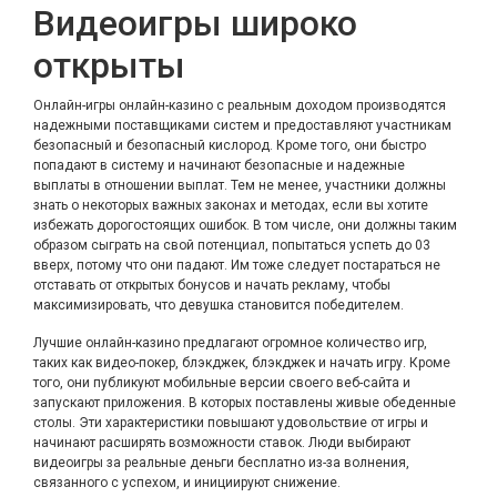
Видеоигры широко
открыты
Онлайн-игры онлайн-казино с реальным доходом производятся
надежными поставщиками систем и предоставляют участникам
безопасный и безопасный кислород. Кроме того, они быстро
попадают в систему и начинают безопасные и надежные
выплаты в отношении выплат. Тем не менее, участники должны
знать о некоторых важных законах и методах, если вы хотите
избежать дорогостоящих ошибок. В том числе, они должны таким
образом сыграть на свой потенциал, попытаться успеть до 03
вверх, потому что они падают. Им тоже следует постараться не
отставать от открытых бонусов и начать рекламу, чтобы
максимизировать, что девушка становится победителем.
Лучшие онлайн-казино предлагают огромное количество игр,
таких как видео-покер, блэкджек, блэкджек и начать игру. Кроме
того, они публикуют мобильные версии своего веб-сайта и
запускают приложения. В которых поставлены живые обеденные
столы. Эти характеристики повышают удовольствие от игры и
начинают расширять возможности ставок. Люди выбирают
видеоигры за реальные деньги бесплатно из-за волнения,
связанного с успехом, и инициируют снижение.