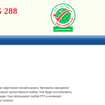
 288
ом округления онлайн-казино. Автоматы заведения
ожает допустимость побед. Они будут использовать
ации.
Они записывают любой РТП и начинают
т платить.