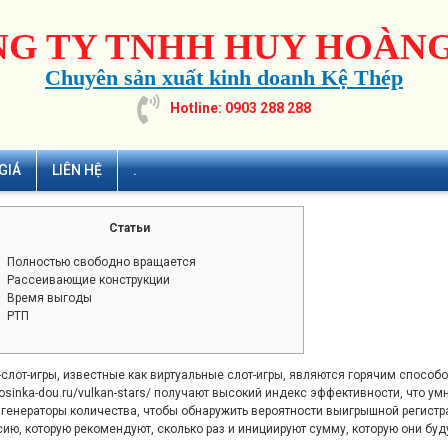
G TY TNHH HUY HOÀNG
Chuyên sản xuất kinh doanh Kệ Thép
Hotline: 0903 288 288
GIÁ
LIÊN HỆ
.
Статьи
Полностью свободно вращается
Рассеивающие конструкции
Время выгоды
РТП
слот-игры, известные как виртуальные слот-игры, являются горячим способ
rosinka-dou.ru/vulkan-stars/
получают высокий индекс эффективности, что умн
генераторы количества, чтобы обнаружить вероятности выигрышной регистр
ию, которую рекомендуют, сколько раз и инициируют сумму, которую они буду