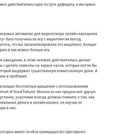
ужно действительно идти по пути дефицита, и им нужно
я
 игровых автоматах для видеопокера онлайн-заведения.
ут быть получены из игр с маркетингом выгод.
тесь, что вы проанализировали это медленно. Больше
ать в как можно больше игр.
ое заведение, в этом человек действительно делает
бы сделать символы на экране часов, которые могли бы
, который выдержал существенную комиссионную долю. А
аны в проблеме.
длагающих бесплатные вращения с использованием
 wheel of Good fortune. Многие из них предлагают другую
ругление, участники всегда должны помнить о том, как
реальные деньги в онлайн-казино, не изучив их
рю в них.
оторые имеет особое преимущество триггерного