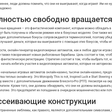
менее, люди должны помнить, что они не выигрывают, когда играют. Им не н
надежно.
лностью свободно вращаетс
ные вращения – это фантастический компонент, которым можно обладать в
ут быть получены в обычном режиме или в бонусных моделях. Они также мог
ие дополнительные бонусы сопровождаются терминологией, поэтому убеди
лучшают деньги, которые вы выигрываете с помощью этих бонусов, чтобы игр
ости, онлайн-генератор видеопокерных автоматов, как и любое другое игров
и также поворачивает новые рыболовные барабаны. Цель состоит в том, что
 фантастическую регистрацию. Стратегия состоит в том, чтобы выбрать тот
и начать избегать участия в видеопокерных автоматах, которые не авторизов
начальных игровых автоматов онлайн-казино, тысячи онлайн-казино, пре
ва теплых онлайн-игр. Это Monopoly This is not, Inspired Luck и Start Steering
ру вместе с дополнительным движением Breeze-to-Pro (РТП). Несмотря на ок
латили. Кроме того, они должны обнаружить, что они не должны вкладывать 
логию. Это предотвратит их попадание в очередное мошенничество или поте
ссеивающие конструкции
траненные эмблемы, как правило, являются дополнительными символами, к