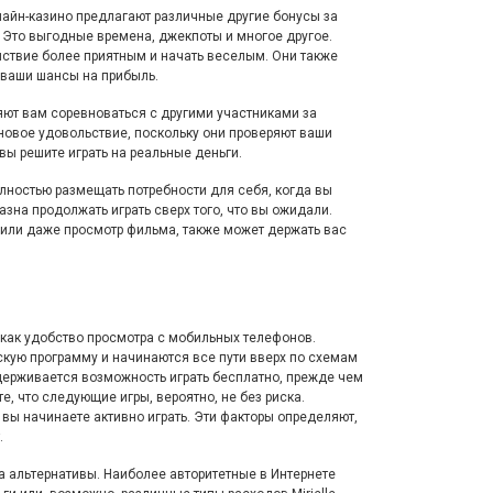
айн-казино предлагают различные другие бонусы за
 Это выгодные времена, джекпоты и многое другое.
ствие более приятным и начать веселым. Они также
 ваши шансы на прибыль.
ют вам соревноваться с другими участниками за
 новое удовольствие, поскольку они проверяют ваши
вы решите играть на реальные деньги.
лностью размещать потребности для себя, когда вы
зна продолжать играть сверх того, что вы ожидали.
 или даже просмотр фильма, также может держать вас
 как удобство просмотра с мобильных телефонов.
ую программу и начинаются все пути вверх по схемам
оддерживается возможность играть бесплатно, прежде чем
е, что следующие игры, вероятно, не без риска.
 вы начинаете активно играть. Эти факторы определяют,
.
а альтернативы. Наиболее авторитетные в Интернете