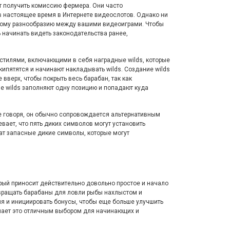
ут получить комиссию фермера. Они часто
 в настоящее время в Интернете видеослотов. Однако ни
нному разнообразию между вашими видеоиграми. Чтобы
ь начинать видеть законодательства ранее,
 стилями, включающими в себя наградные wilds, которые
кипятятся и начинают накладывать wilds. Создание wilds
вверх, чтобы покрыть весь барабан, так как
е wilds заполняют одну позицию и попадают куда
де говоря, он обычно сопровождается альтернативным
ает, что пять диких символов могут установить
ат запасные дикие символы, которые могут
рый приносит действительно довольно простое и начало
 вращать барабаны для ловли рыбы нахлыстом и
я и инициировать бонусы, чтобы еще больше улучшить
елает это отличным выбором для начинающих и