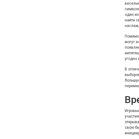
веселья
символи
один из
найти с
наслаж
Помимо 
могут з
появляе
кипятящ
угодно 
В отлич
выбором
большую
перемещ
Вр
Игровые
участия
открыва
свою бы
инициир