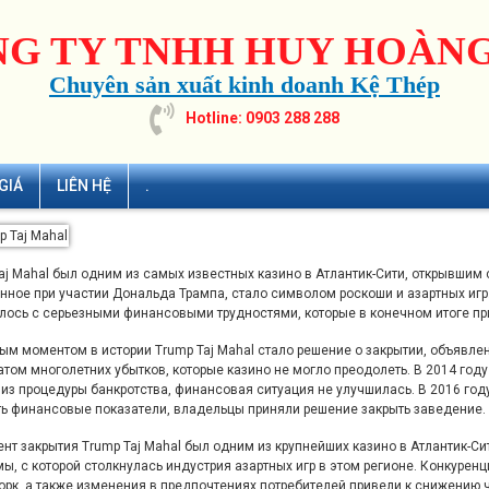
G TY TNHH HUY HOÀNG
Chuyên sản xuất kinh doanh Kệ Thép
Hotline: 0903 288 288
GIÁ
LIÊN HỆ
.
aj Mahal
был одним из самых известных казино в Атлантик-Сити, открывшим с
нное при участии Дональда Трампа, стало символом роскоши и азартных игр
лось с серьезными финансовыми трудностями, которые в конечном итоге прив
м моментом в истории Trump Taj Mahal стало решение о закрытии, объявлен
атом многолетних убытков, которые казино не могло преодолеть. В 2014 году
из процедуры банкротства, финансовая ситуация не улучшилась. В 2016 год
ь финансовые показатели, владельцы приняли решение закрыть заведение.
нт закрытия Trump Taj Mahal был одним из крупнейших казино в Атлантик-Си
ы, с которой столкнулась индустрия азартных игр в этом регионе. Конкурен
орк, а также изменения в предпочтениях потребителей привели к снижению 