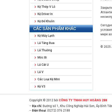
Kệ Thép V Lỗ
Закрыти
Атланти
Kệ Driver In
несмотр
Kệ Để Khuôn
Сегодня
CÁC SẢN PHẨM KHÁC
условия
мире аз
Kệ Máy Lạnh
Lá Tăng Đưa
© 2025
Lá Thường
Móc Bi
Lá Cắt U
Lá V
Các Loại Kệ Mini
Kệ V3
Copyright © 2012 bởi
CÔNG TY TNHH HUY HOÀNG 288
–
Địa chỉ
: Đường số 1, Khu Công Nghiệp Hải Sơn, Ấp Bình Ti
–
Điện thoại
: (0272) 376 2188