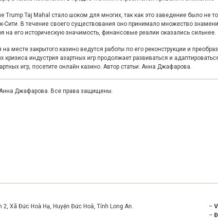
е Trump Taj Mahal стало шоком для многих, так как это заведение было не т
к-Сити. В течение своего существования оно принимало множество знамени
я на его историческую значимость, финансовые реалии оказались сильнее.
 на месте закрытого казино ведутся работы по его реконструкции и преобраз
х кризиса индустрия азартных игр продолжает развиваться и адаптироваться
артных игр, посетите
онлайн казино
. Автор статьи:
Анна Джафарова
.
 Анна Джафарова. Все права защищены.
ền 2, Xã Đức Hoà Hạ, Huyện Đức Hoà, Tỉnh Long An.
–
–
Đ