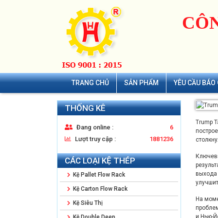
CÔN
TRANG CHỦ
SẢN PHẨM
YÊU CẦU BÁO 
THỐNG KÊ
Trump T
Đang online :
6
построе
Lượt truy cập :
1881236
столкну
Ключевы
CÁC LOẠI KỆ THÉP
результ
выхода 
Kệ Pallet Flow Rack
улучшит
Kệ Carton Flow Rack
На моме
Kệ Siêu Thị
проблем
и Нью-Й
Kệ Double Deep