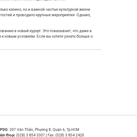
олько казино, но и важной частью культурной жизни
тостей и проводило крупные мероприятия. Однако,
ованию в новый курорт. Это показывает, что даже в
 к новым условиям. Если вы хотите узнать больше о
VPDG
: 207 Văn Thân, Phường 8, Quận 6, Tp.HCM
iện thoại
: (028) 3 854 3307 | Fax: (028) 3 854 2420