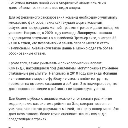
положила начало новой эре в спортивной аналитике, что в
дальнейшем повлияло на все виды спорта.
Для эффективного ранжирования команд необходимо учитывать
множество факторов, таких как текущая форма команды,
результаты предыдущих матчей, травмы игроков и даже погодные
условия. Например, в 2020 году команда
Ливерпуль
показала
выдающиеся результаты в английской Премьер-лиге, выиграв 32
из 38 матчей, что позволило им занять первое место и стать
чемпионами. Анализируя такие данные, можно сделать более
обоснованные ставки.
Кроме того, важно учитывать и психологический аспект.
Команды, находящиеся под давлением, могут показывать менее
стабильные результаты. Например, в 2018 году команда
Испания
на чемпионате мира по футболу не смогла выйти из группы,
несмотря на высокие ожидания и рейтинг. Это подчеркивает, что
даже высокие позиции в рейтингах не гарантируют успеха.
Для более глубокого анализа можно использовать различные
модели, такие как
система рейтингов Эло
, которая позволяет
учитывать не только результаты матчей, но и силу соперников. Это
дает возможность более точно оценивать шансы команд в
предстоящих встречах.