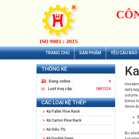
CÔN
TRANG CHỦ
SẢN PHẨM
YÊU CẦU BÁO 
Ka
THỐNG KÊ
Đang online :
4
Hesabıma
Lượt truy cập :
1881324
defa böy
sorunla 
bonus ta
CÁC LOẠI KỆ THÉP
devre dış
Kệ Pallet Flow Rack
B
Kệ Carton Flow Rack
Y
Kệ Siêu Thị
Bu site
Kệ Double Deep
sorunlar