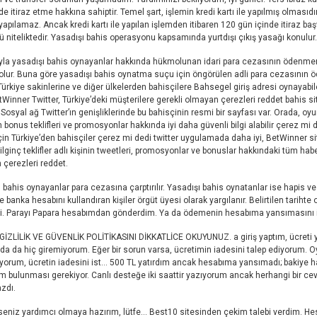
de itiraz etme hakkına sahiptir. Temel şart, işlemin kredi kartı ile yapılmış olmasıdır.
apılamaz. Ancak kredi kartı ile yapılan işlemden itibaren 120 gün içinde itiraz 
 niteliktedir. Yasadışı bahis operasyonu kapsamında yurtdışı çıkış yasağı konulur.
yla yasadışı bahis oynayanlar hakkında hükmolunan idari para cezasının ödenmeme
olur. Buna göre yasadışı bahis oynatma suçu için öngörülen adli para cezasını
. Türkiye sakinlerine ve diğer ülkelerden bahisçilere
Bahsegel giriş adresi
oynayabile
tWinner Twitter, Türkiye’deki müşterilere gerekli olmayan çerezleri reddet bahis sit
 Sosyal ağ Twitter’ın genişliklerinde bu bahisçinin resmi bir sayfası var. Orada, oyu
 bonus teklifleri ve promosyonlar hakkında iyi daha güvenli bilgi alabilir çerez mi 
çin Türkiye’den bahisçiler çerez mi dedi twitter uygulamada daha iyi, BetWinner si
 ilginç teklifler adlı kişinin tweetleri, promosyonlar ve bonuslar hakkındaki tüm habe
çerezleri reddet.
 bahis oynayanlar para cezasına çarptırılır. Yasadışı bahis oynatanlar ise hapis ve
ne banka hesabını kullandıran kişiler örgüt üyesi olarak yargılanır. Belirtilen tar
. Parayı Papara hesabımdan gönderdim. Ya da ödemenin hesabıma yansımasını i
İZLİLİK VE GÜVENLİK POLİTİKASINI DİKKATLİCE OKUYUNUZ. a giriş yaptım, ücreti y
da da hiç giremiyorum. Eğer bir sorun varsa, ücretimin iadesini talep ediyorum. O
yorum, ücretin iadesini ist… 500 TL yatırdım ancak hesabıma yansımadı; bakiye 
m bulunması gerekiyor. Canlı desteğe iki saattir yazıyorum ancak herhangi bir ce
zdı.
seniz yardımcı olmaya hazırım, lütfe… Best10 sitesinden çekim talebi verdim. Hes