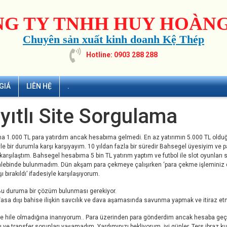
G TY TNHH HUY HOÀNG
Chuyên sản xuất kinh doanh Kệ Thép
Hotline: 0903 288 288
GIÁ
LIÊN HỆ
.
yıtlı Site Sorgulama
 1.000 TL para yatırdım ancak hesabıma gelmedi. En az yatırımın 5.000 TL olduğun
le bir durumla karşı karşıyayım. 10 yıldan fazla bir süredir Bahsegel üyesiyim v
karşılaştım. Bahsegel hesabıma 5 bin TL yatırım yaptım ve futbol ile slot oyunları 
lebinde bulunmadım. Dün akşam para çekmeye çalışırken ‘para çekme işleminiz don
ı bırakıldı’ ifadesiyle karşılaşıyorum.
u duruma bir çözüm bulunması gerekiyor.
asa dışı bahise ilişkin savcılık ve dava aşamasında savunma yapmak ve itiraz et
de hile olmadığına inanıyorum.. Para üzerinden para gönderdim ancak hesaba geç
ı ve transfer sorunları yaşamadım. Yardımınızı bekliyorum, iyi günler. Ters ibraz kural