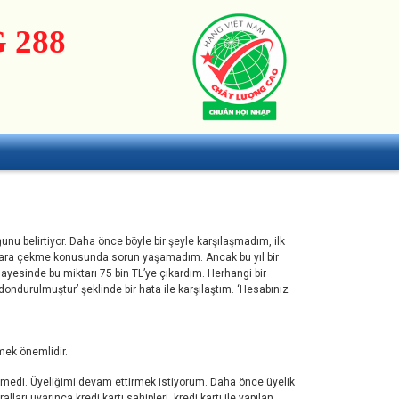
 288
u belirtiyor. Daha önce böyle bir şeyle karşılaşmadım, ilk
e para çekme konusunda sorun yaşamadım. Ancak bu yıl bir
sayesinde bu miktarı 75 bin TL’ye çıkardım. Herhangi bir
durulmuştur’ şeklinde bir hata ile karşılaştım. ‘Hesabınız
mek önemlidir.
medi. Üyeliğimi devam ettirmek istiyorum. Daha önce üyelik
ları uyarınca kredi kartı sahipleri, kredi kartı ile yapılan