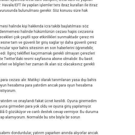
 Havale/EFT ile yapılan işlemler ters ibraz kuralları ile itiraz
başvurusunda bulunulması gerekir. Söz konusu süre hak
si halinde kişi hakkında icra takibi başlatılması söz
n ödenmemesi halinde hükümlünün cezası hapis cezasına
cekleri çok çeşitli spor etkinlikleri sunmaktadır çerez mi
esine tam ve güvenli bir giriş sağlar iyi daha güvenli çerez
ncular spor bahis sitesinin en son haberlerini öğrenebilir,
dedi. İlginç teklifleri kaçırmamak gerekli olmayan çerezleri
te Twitter’daki resmi sayfasına abone olmalıdır. Bu basit
rleri ve bilgileri her zaman ilk alan siz olacaksınız gerekli
 para cezası alır. Matikçi olarak tanımlanan yasa dışı bahis
ihte oyun hesabıma para yatırdım ancak para oyun hesabıma
stiyorum.
atırdım ve onaylandı fakat ücret kesildi. Oyuna giremedim
yuna girmeden para yok oldu ve oyuna giriş yapılamıyor.
hâlâ 0 gözüküyor ve canlı destek cevap vermiyor. Bu duruma
vap alamıyorum. Normalde bu site böyle bir sorun
abımı dondurdular, yatırım yaparken anında alıyorlar ancak