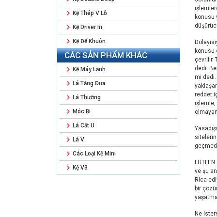
işlemler
Kệ Thép V Lỗ
konusu y
düşürücü
Kệ Driver In
Kệ Để Khuôn
Dolayısı
konusu 
CÁC SẢN PHẨM KHÁC
çevrilir
dedi. Be
Kệ Máy Lạnh
mi dedi.
Lá Tăng Đưa
yaklaşan
reddet i
Lá Thường
işlemle,
Móc Bi
olmayan 
Lá Cắt U
Yasadışı
siteleri
Lá V
geçmedi
Các Loại Kệ Mini
LÜTFEN G
Kệ V3
ve şu an
Rica edi
bir çözü
yaşatma
Ne ister