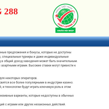
 288
анные предложения и бонусы, которые не доступны
я, специальные турниры и даже индивидуальные
лад в общий доход заведения может быть значительным.
 азартными играми. Высокие ставки могут привести к
для некоторых операторов.
новятся все более популярными в индустрии казино.
, и технологии будут играть ключевую роль в этом
люзивные варианты, которые недоступны в обычных
ий с играми или других незаконных действий.