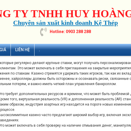
G TY TNHH HUY HOÀNG
Chuyên sản xuất kinh doanh Kệ Thép
Hotline: 0903 288 288
GIÁ
LIÊN HỆ
.
 которые регулярно делают крупные ставки, могут получать персонализиров
клиентам. Это может включать в себя приглашения на закрытые мероприяти
ения по ставкам. Казино стремятся удержать таких игроков, так как их вк
менее, хайроллеры должны быть осторожны и осознавать риски, связанные с
льным потерям, и важно иметь четкий план управления банкроллом.
Это требует дополнительных ресурсов и времени, что может быть проблемой 
Кроме того, виртуальная реальность (VR) и дополненная реальность (AR) ста
Таким образом, индустрия азартных игр находится на пороге новых изменений
процессе.
Высоколимитные казино часто предлагают широкий выбор игр, включая экск
заведениях.
Это может включать в себя проверку на наличие отмывания денег, манипуляц